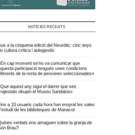
NOTÍCIES RECENTS
us a la cinquena edició del Neuròtic: cinc anys
e cultura crítica i autogestió
«En cap moment se’ns va comunicar que
questa participació tengués unes condicions
iferents de la resta de persones seleccionades»
Que aquest any sigui el darrer que ses
ajestats okupin el Museu Saridakis»
ins a 10 usuaris cada hora han emprat les sales
’estudi de les biblioteques de Manacor
uines veritats ens amaguen sobre la granja de
Son Brau?