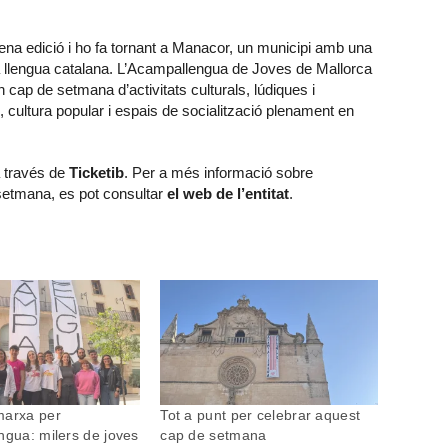
na edició i ho fa tornant a Manacor, un municipi amb una
 la llengua catalana. L’Acampallengua de Joves de Mallorca
cap de setmana d’activitats culturals, lúdiques i
 cultura popular i espais de socialització plenament en
a través de
Ticketib
. Per a més informació sobre
 setmana, es pot consultar
el web de l’entitat
.
marxa per
Tot a punt per celebrar aquest
ngua: milers de joves
cap de setmana