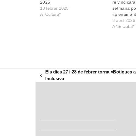
2025
reivindicar
18 febrer 2025
setmana pod
A "Cultura"
«plenament
8 abril 2026
A "Societat"
Els dies 27 i 28 de febrer torna «Botigues a
previous
Inclusiva
post: