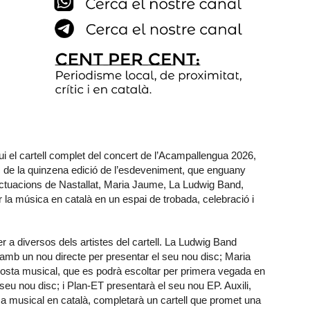
i el cartell complet del concert de l’Acampallengua 2026,
rc de la quinzena edició de l’esdeveniment, que enguany
ctuacions de Nastallat, Maria Jaume, La Ludwig Band,
ir la música en català en un espai de trobada, celebració i
r a diversos dels artistes del cartell. La Ludwig Band
à amb un nou directe per presentar el seu nou disc; Maria
sta musical, que es podrà escoltar per primera vegada en
 seu nou disc; i Plan-ET presentarà el seu nou EP. Auxili,
musical en català, completarà un cartell que promet una