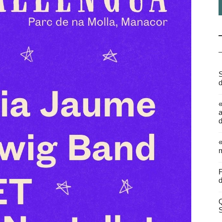
S
d
a
d
«
m
F
d
Q