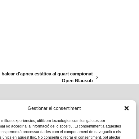
d balear d’apnea estàtica al quart campionat
Open Blausub
Gestionar el consentiment
s millors experiències, utilitzem tecnologies com les galetes per
 i/o accedir a la informació del dispositiu. El consentiment a aquestes
 ens permetrà processar dades com el comportament de navegació o els
s únics en aquest lloc. No consentir o retirar el consentiment, pot afectar