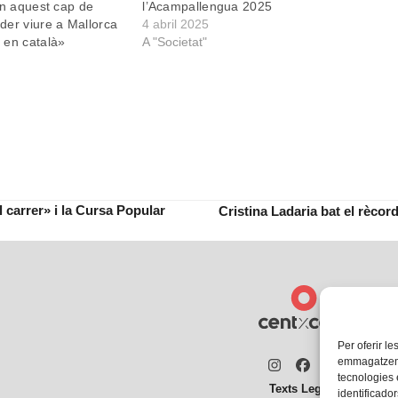
an aquest cap de
l’Acampallengua 2025
er viure a Mallorca
4 abril 2025
 en català»
A "Societat"
l carrer» i la Cursa Popular
Cristina Ladaria bat el rècor
next
post:
Per oferir le
emmagatzemar
Instagram
Facebook
Twitter
tecnologies
Texts Legals
identificador