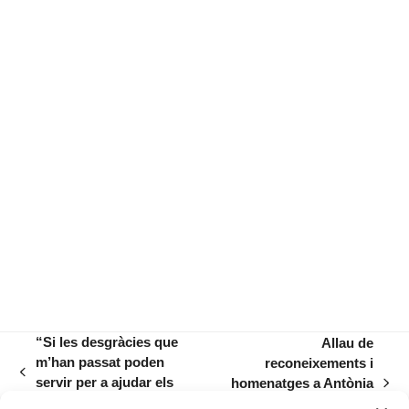
“Si les desgràcies que
Allau de
m’han passat poden
reconeixements i
previous
servir per a ajudar els
homenatges a Antònia
next
post:
altres, beníssim”
Matamalas entorn del