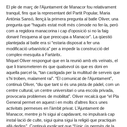
El ple de març de l’Ajuntament de Manacor fou relativament
tranquil, fins que la representant del Partit Popular, Maria
Antònia Sansó, llençà la primera pregunta al batle Oliver, una
pregunta que “hagués estat molt més còmode no fer-la, però
com a regidora manacorina i cap d’oposició si no la faig
donaré l’esquena al que preocupa a Manacor”. La qüestió
plantejada al batle era si “estaria disposat a fer una
modificació urbanística” per a impedir la construcció del
complex-mesquita a Fartàritx.
Miquel Oliver respongué que en la reunió amb els veïnats, el
que li transmeteren és que qualsevol ús que es doni en
aquella parcel·la, “tan castigada per la multitud de serveis que
s’hi troben, malament rai”. “El comunicat de l’Ajuntament”,
continuà Oliver, “diu que tant si és una pista de pàdel, com un
centre cultural, un centre universitari o una escola privada,
provocaria problemes de mobilitat”. Oliver recalcà que “el Pla
General permet en aquest i en molts d’altres llocs unes
activitats permeses en l’àmbit privat. L’Ajuntament de
Manacor, mentre jo hi sigui al capdavant, no impulsarà cap
instal·lació de culte, sigui quina sigui la religió que practiquin
allà dedins”. Continuà explicant que “l’únic ús permès de la