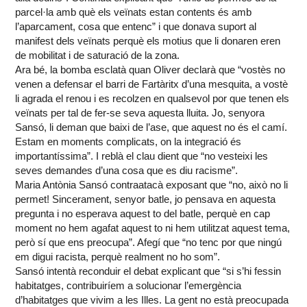
parcel·la amb què els veïnats estan contents és amb
l’aparcament, cosa que entenc” i que donava suport al
manifest dels veïnats perquè els motius que li donaren eren
de mobilitat i de saturació de la zona.
Ara bé, la bomba esclatà quan Oliver declarà que “vostès no
venen a defensar el barri de Fartàritx d’una mesquita, a vostè
li agrada el renou i es recolzen en qualsevol por que tenen els
veïnats per tal de fer-se seva aquesta lluita. Jo, senyora
Sansó, li deman que baixi de l’ase, que aquest no és el camí.
Estam en moments complicats, on la integració és
importantíssima”. I reblà el clau dient que “no vesteixi les
seves demandes d’una cosa que es diu racisme”.
Maria Antònia Sansó contraatacà exposant que “no, això no li
permet! Sincerament, senyor batle, jo pensava en aquesta
pregunta i no esperava aquest to del batle, perquè en cap
moment no hem agafat aquest to ni hem utilitzat aquest tema,
però sí que ens preocupa”. Afegí que “no tenc por que ningú
em digui racista, perquè realment no ho som”.
Sansó intentà reconduir el debat explicant que “si s’hi fessin
habitatges, contribuiríem a solucionar l’emergència
d’habitatges que vivim a les Illes. La gent no està preocupada