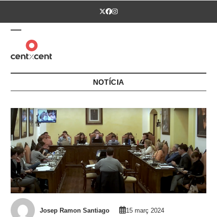
Skip
Twitter
Facebook
Instagram
to
content
Open
Close
mobile
mobile
menu
menu
NOTÍCIA
Josep Ramon Santiago
15 març 2024