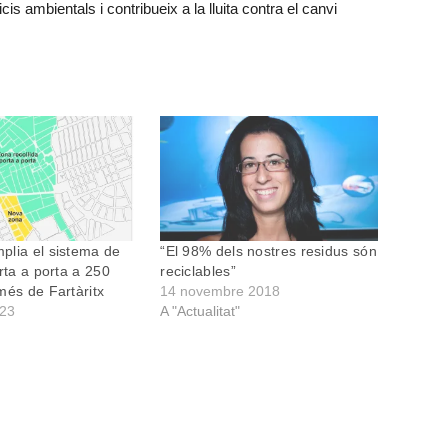
s ambientals i contribueix a la lluita contra el canvi
plia el sistema de
“El 98% dels nostres residus són
rta a porta a 250
reciclables”
més de Fartàritx
14 novembre 2018
023
A "Actualitat"