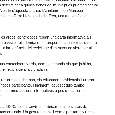
determinar a quines zones del municipi és prioritari actuar
A partir d’aquesta anàlisi, l’Ajuntament de Manacor i
ns de sa Torre i l’avinguda del Tren, una actuació que
les àrees identificades rebran una carta informativa als
arà visites als domicilis per proporcionar informació sobre
 la importància del reciclatge d’envasos de vidre per al
r.
 nous contenidors verds, complementaris als que ja hi ha,
ar el reciclatge a la ciutadania.
de residus des de casa, els educadors ambientals lliuraran
eïnades participants. Finalment, aquest equip també
oden fer més accions informatives a peu de carrer per
e.
la al 100% i es fa servir per fabricar nous envasos de
ts originals. Un gest tan senzill com dipositar el vidre al