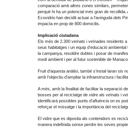
comparació amb altres zones similars, permeten 
perquè hi ha un potencial més gran de recollida. 
Ecovidrio han decidit actuar a l’avinguda dels Pi
impacta en prop de 800 domicilis.
Implicació ciutadana
Els més de 2.300 veïnats i veïnades residents a 
seus habitatges i un equip d’educació ambiental f
la campanya, resoldre dubtes i posar de manifest
medi ambient i per al futur sostenible de Manaco
Fruit d’aquesta anàlisi, també s’instal·laran sis
amb l’objectiu d’ampliar la infraestructura i facilit
A més, amb la finalitat de facilitar la separació 
bosses per al reciclatge de vidre als veïnats i v
identificarà possibles punts d’afluència on es p
reforçar el missatge i la importància del reciclatg
El vidre que es diposita als contenidors es recic
manera indefinida sense perdre les seves propieta