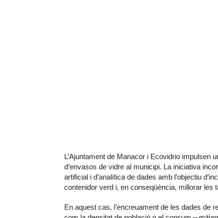
L’Ajuntament de Manacor i Ecovidrio impulsen un
d’envasos de vidre al municipi. La iniciativa incor
artificial i d’analítica de dades amb l’objectiu d’
contenidor verd i, en conseqüència, millorar les t
En aquest cas, l’encreuament de les dades de r
com la densitat de població o el consum – mitjançant