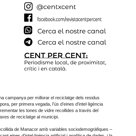
a campanya per millorar el reciclatge dels residus
pora, per primera vegada, l’ús d’eines d’intel·ligència
incrementar les tones de vidre recollides a través del
axes de reciclatge al municipi.
ecollida de Manacor amb variables sociodemogràfiques –
 eines d’intel·ligència artificial i analítica de dades, i la