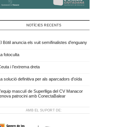
NOTÍCIES RECENTS
l Bòtil anuncia els vuit semifinalistes d’enguany
a fotoculta
euta i l’extrema dreta
a solució definitiva per als aparcadors d’oïda
’equip masculí de Superlliga del CV Manacor
enova patrocini amb ConectaBalear
AMB EL SUPORT DE: