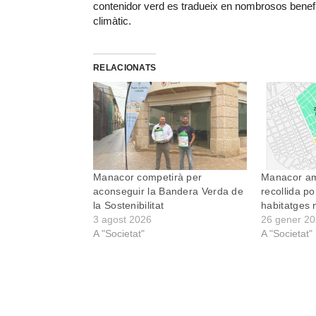
contenidor verd es tradueix en nombrosos benefici
climàtic.
RELACIONATS
Manacor competirà per
Manacor am
aconseguir la Bandera Verda de
recollida po
la Sostenibilitat
habitatges 
3 agost 2026
26 gener 2
A "Societat"
A "Societat"