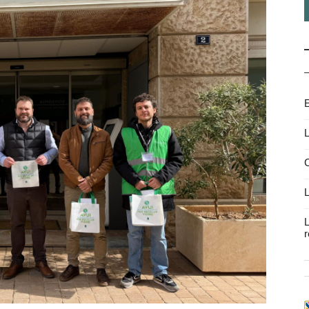
E
L
C
L
L
r