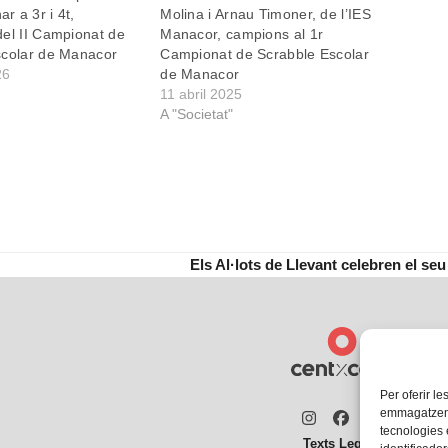
 a 3r i 4t,
Molina i Arnau Timoner, de l’IES
el II Campionat de
Manacor, campions al 1r
scolar de Manacor
Campionat de Scrabble Escolar
26
de Manacor
11 abril 2025
A "Societat"
Els Al·lots de Llevant celebren el s
next
post:
Per oferir le
emmagatzemar
Instagram
Facebook
Twitter
tecnologies
Texts Legals