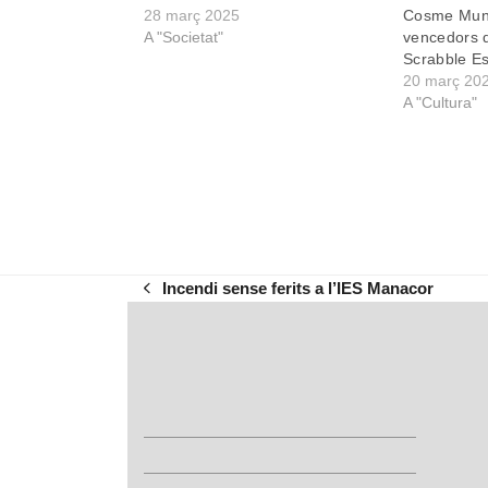
28 març 2025
Cosme Munar
A "Societat"
vencedors d
Scrabble E
20 març 20
A "Cultura"
Incendi sense ferits a l’IES Manacor
previous
post: