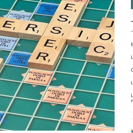
E
L
C
L
L
r