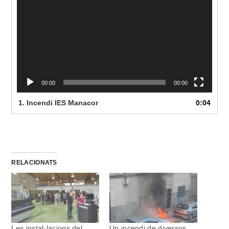
00:00
00:00
1.
Incendi IES Manacor
0:04
RELACIONATS
Les instal·lacions del
Un incendi de diversos