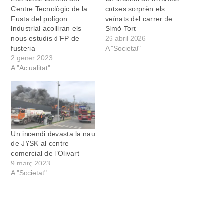
Centre Tecnològic de la
cotxes sorprèn els
Fusta del polígon
veïnats del carrer de
industrial acolliran els
Simó Tort
nous estudis d’FP de
26 abril 2026
fusteria
A "Societat"
2 gener 2023
A "Actualitat"
Un incendi devasta la nau
de JYSK al centre
comercial de l’Olivart
9 març 2023
A "Societat"