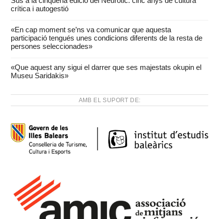
Sus a la cinquena edició del Neuròtic: cinc anys de cultura
crítica i autogestió
«En cap moment se’ns va comunicar que aquesta
participació tengués unes condicions diferents de la resta de
persones seleccionades»
«Que aquest any sigui el darrer que ses majestats okupin el
Museu Saridakis»
AMB EL SUPORT DE: