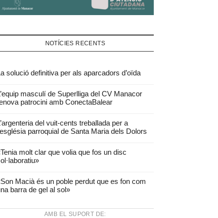
NOTÍCIES RECENTS
a solució definitiva per als aparcadors d’oïda
’equip masculí de Superlliga del CV Manacor
enova patrocini amb ConectaBalear
’argenteria del vuit-cents treballada per a
’església parroquial de Santa Maria dels Dolors
Tenia molt clar que volia que fos un disc
ol·laboratiu»
Son Macià és un poble perdut que es fon com
na barra de gel al sol»
AMB EL SUPORT DE: