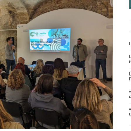
L
L
r
L
l
«
c
«
u