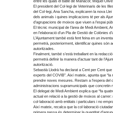
entre les quals el batle de Manacor, Miquel Olive
El president del Col·legi de Veterinaris de les I
del Col·legi, Ana Sancha, explicaren la nova Llei
dels animals i quines implicacions té per als Aju
d’agrupacions de moixos que viuen a l’espai públ
El tècnic municipal de l’àrea de Medi Ambient, 
en l’elaboració d’un Pla de Gestió de Colònies 
L’Ajuntament també està fent feina en un inventar
permetrà, posteriorment, identificar quines són
autoritzades.
Finalment, també s’està treballant en la redacció
permetrà definir la manera d’actuar tant de l’Aj
autorització.
Sebastià Llodrà ha declarat a Cent per Cent que 
experts del COVIB”. Així mateix, apunta que “la 
prendre noves mesures. Restam a l’espera del 
administracions supramunicipals que concretin n
El delegat de Medi Ambient explica que “fa quatr
actual en relació a la gestió de moixos al carrer
col·laboració amb entitats i particulars i no empra
Així mateix, recalca que la col·laboració ciutada
primera passa és determinar la quantitat d’agrupa