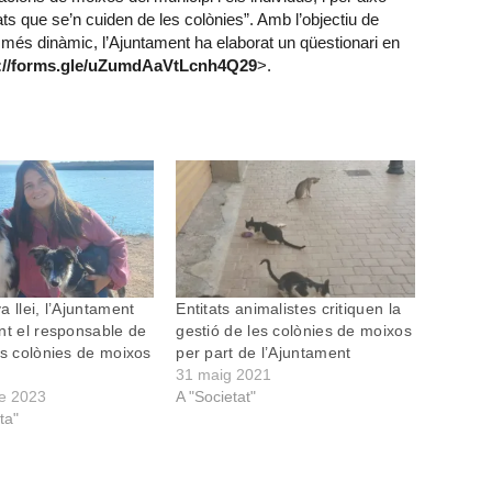
ats que se’n cuiden de les colònies”. Amb l’objectiu de
re més dinàmic, l’Ajuntament ha elaborat un qüestionari en
://forms.gle/uZumdAaVtLcnh4Q29
>.
 llei, l’Ajuntament
Entitats animalistes critiquen la
nt el responsable de
gestió de les colònies de moixos
es colònies de moixos
per part de l’Ajuntament
31 maig 2021
e 2023
A "Societat"
ta"