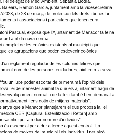
r, i el delegat de Medi Ambient, Sebastià Llodrà.
lles Balears, Ramon Garcia, juntament amb la vicesecretària
 7/2023, de 28 de març, de protecció dels drets i benestar
ntaments i associacions i particulars que tenen cura
ic.
Antoni Pascual, exposà que l’Ajuntament de Manacor fa feina
d’acord amb la nova norma.
i complet de les colònies existents al municipi i que
 aquelles agrupacions que poden esdevenir colònies
 d’un reglament regulador de les colònies felines que
untament com de les persones cuidadores, així com la seva
“fou un luxe poder escoltar de primera mà l’opinió dels
nova llei de menester animal fa que els ajuntament hagin de
desenvolupament normatiu de la llei i també hem demanat a
ormativament i ens dotin de mitjans materials”.
e anys que a Manacor plantejàrem el que proposa la llei
: mètode CER [Captura, Esterilització i Retorn] amb
r sacrifici per a reduir nombre d’individus”.
na és essencial per a dur a terme aquest control: “La
cions de moixos del municipi i els individus, i per això