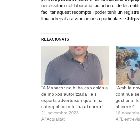
necessitam col·laboració ciutadana i de les entit
facilitar aquest recompte i poder tenir un regist
línia adreçat a associacions i particulars: <
https
RELACIONATS
“A Manacor no hi ha cap colònia
“Amb la nova
de moixos autoritzada i els
continua se
experts adverteixen que hi ha
gestionar l
sobrepoblació felina al carrer”
al carrer”
21 novembre 2023
18 novembr
A "Actualitat"
A "L'entrevis