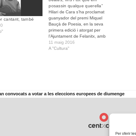
posassin qualque querella”
Hilari de Cara s’ha proclamat
guanyador del premi Miquel
r cantant, també
Bauçà de Poesia, en la seva
20
primera edició i atorgat per
p"
l’Ajuntament de Felanitx, amb
Cave Papam. El guardó s’afegeix
11 maig 2016
a d’altres que De Cara havia
A "Cultura"
guanyat recentment, i que havia
acabat coronant-se amb el premi
més prestigiós de la poesia…
tan convocats a votar a les eleccions europees de diumenge
Per oferir le