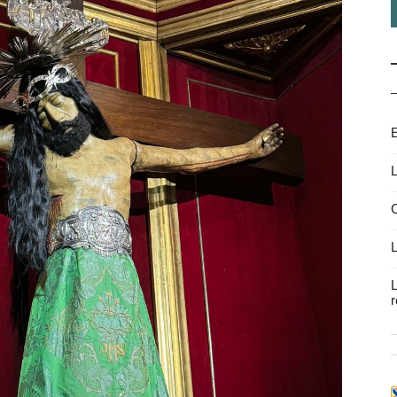
E
L
C
L
L
r