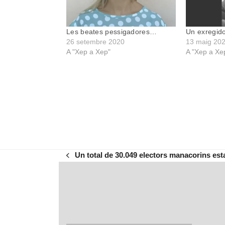
Les beates pessigadores…
Un exregido
26 setembre 2020
13 maig 20
A "Xep a Xep"
A "Xep a Xe
Un total de 30.049 electors manacorins es
previous
post: