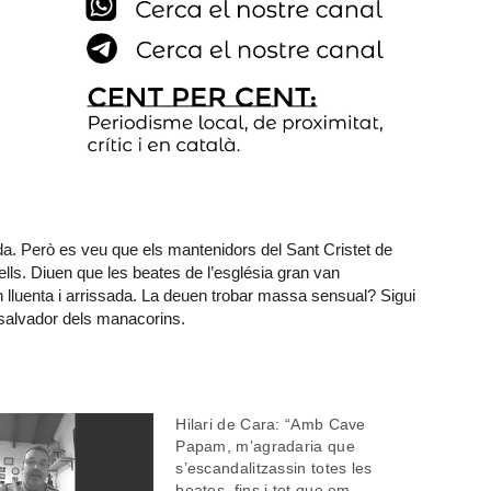
a. Però es veu que els mantenidors del Sant Cristet de
ells. Diuen que les beates de l’església gran van
lluenta i arrissada. La deuen trobar massa sensual? Sigui
l salvador dels manacorins.
Hilari de Cara: “Amb Cave
Papam, m’agradaria que
s’escandalitzassin totes les
beates, fins i tot que em