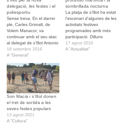
s’Illot per la nova
processó marítima i la
delegació, les festes i el
sombrillada nocturna
poliesportiu
La platja de s’Illot ha estat
Sense treva. En el darrer
l’escenari d’algunes de les
ple, Carles Grimalt, de
activitats festives
Volem Manacor, va
programades amb més
continuar amb el seu atac
participació. Dilluns
al delegat de s’Illot Antonio
passat, dia 15, la processó
17 agost 2016
Garcia, Tremendo. Grimalt
18 setembre 2016
marítima va encetar un
A "Actualitat"
es va queixar a Garcia de
A "General"
horabaixa mariner i ben
la gestió del poliesportiu.
participatiu. Devers les set
Segons el portaveu de
de l’horabaixa les cornetes
volem, en aquesta
i els tambors anunciaren
instal·lació esportiva de
que la comitiva que havia
s’Illot s’hi fan festes
partit de la…
infantils,…
Son Macià i s’Illot donen
el tret de sortida a les
seves festes populars
13 agost 2021
A "Cultura"