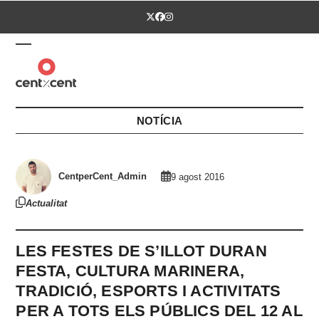
Skip
Twitter
Facebook
Instagram
to
content
Open
Close
mobile
mobile
menu
menu
NOTÍCIA
CentperCent_Admin
9 agost 2016
Actualitat
LES FESTES DE S’ILLOT DURAN
FESTA, CULTURA MARINERA,
TRADICIÓ, ESPORTS I ACTIVITATS
PER A TOTS ELS PÚBLICS DEL 12 AL