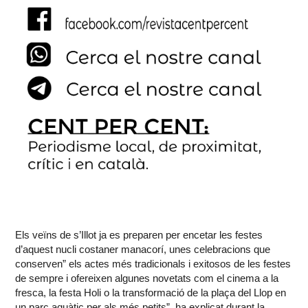
Els veïns de s’Illot ja es preparen per encetar les festes
d’aquest nucli costaner manacorí, unes celebracions que
conserven” els actes més tradicionals i exitosos de les festes
de sempre i ofereixen algunes novetats com el cinema a la
fresca, la festa Holi o la transformació de la plaça del Llop en
un parc aquàtic per als més petits”, ha explicat durant la