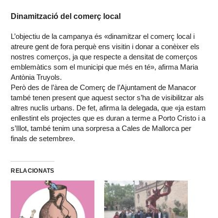
Dinamització del comerç local
L’objectiu de la campanya és «dinamitzar el comerç local i
atreure gent de fora perquè ens visitin i donar a conèixer els
nostres comerços, ja que respecte a densitat de comerços
emblemàtics som el municipi que més en té», afirma Maria
Antònia Truyols.
Però des de l’àrea de Comerç de l’Ajuntament de Manacor
també tenen present que aquest sector s’ha de visibilitzar als
altres nuclis urbans. De fet, afirma la delegada, que «ja estam
enllestint els projectes que es duran a terme a Porto Cristo i a
s’Illot, també tenim una sorpresa a Cales de Mallorca per
finals de setembre».
RELACIONATS