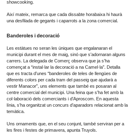
showcooking.
Així mateix, remarca que cada dissabte horabaixa hi haurà
una desfilada de gegants i caparrots a la zona comercial.
Banderoles i decoració
Les estàtues no seran les úniques que engalanaran el
municipi durant el mes de maig, sinó que s’adornaran alguns
carrers. La delegada de Comerç observa que ja s’ha
començat a “instal·lar la decoració a na Camel·la”. Detalla
que es tracta d’unes “banderoles de teles de llengües de
diferents colors per cada tram del passeig que ajudarà a
vestir Manacor”, uns elements que també es posaran al
centre comercial del municipi. Una feina que s’ha fet amb la
col·laboració dels comerciants i d’Aproscom. En aquesta
línia, s’ha organitzat un concurs d’aparadors relacionat amb la
temàtica.
Uns ornaments que, en el seu conjunt, també serviran per a
les fires i festes de primavera, apunta Truyols.