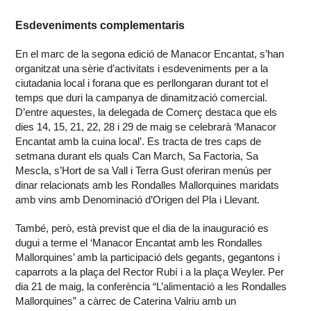
Esdeveniments complementaris
En el marc de la segona edició de Manacor Encantat, s’han
organitzat una sèrie d’activitats i esdeveniments per a la
ciutadania local i forana que es perllongaran durant tot el
temps que duri la campanya de dinamització comercial.
D’entre aquestes, la delegada de Comerç destaca que els
dies 14, 15, 21, 22, 28 i 29 de maig se celebrarà ‘Manacor
Encantat amb la cuina local’. Es tracta de tres caps de
setmana durant els quals Can March, Sa Factoria, Sa
Mescla, s’Hort de sa Vall i Terra Gust oferiran menús per
dinar relacionats amb les Rondalles Mallorquines maridats
amb vins amb Denominació d’Origen del Pla i Llevant.
També, però, està previst que el dia de la inauguració es
dugui a terme el ‘Manacor Encantat amb les Rondalles
Mallorquines’ amb la participació dels gegants, gegantons i
caparrots a la plaça del Rector Rubí i a la plaça Weyler. Per
dia 21 de maig, la conferència “L’alimentació a les Rondalles
Mallorquines” a càrrec de Caterina Valriu amb un