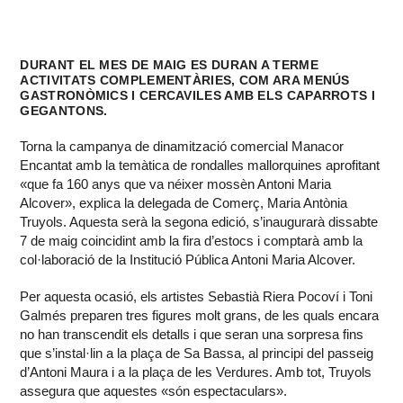
DURANT EL MES DE MAIG ES DURAN A TERME
ACTIVITATS COMPLEMENTÀRIES, COM ARA MENÚS
GASTRONÒMICS I CERCAVILES AMB ELS CAPARROTS I
GEGANTONS.
Torna la campanya de dinamització comercial Manacor
Encantat amb la temàtica de rondalles mallorquines aprofitant
«que fa 160 anys que va néixer mossèn Antoni Maria
Alcover», explica la delegada de Comerç, Maria Antònia
Truyols. Aquesta serà la segona edició, s’inaugurarà dissabte
7 de maig coincidint amb la fira d’estocs i comptarà amb la
col·laboració de la Institució Pública Antoni Maria Alcover.
Per aquesta ocasió, els artistes Sebastià Riera Pocoví i Toni
Galmés preparen tres figures molt grans, de les quals encara
no han transcendit els detalls i que seran una sorpresa fins
que s’instal·lin a la plaça de Sa Bassa, al principi del passeig
d’Antoni Maura i a la plaça de les Verdures. Amb tot, Truyols
assegura que aquestes «són espectaculars».