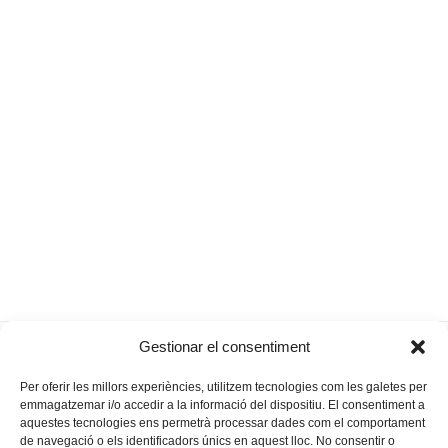
Una enquesta sobre la plaça del
En guàrdia,
Gestionar el consentiment
previous
next
Sol i de la Lluna
centurions!
post:
post:
Per oferir les millors experiències, utilitzem tecnologies com les galetes per
emmagatzemar i/o accedir a la informació del dispositiu. El consentiment a
aquestes tecnologies ens permetrà processar dades com el comportament
de navegació o els identificadors únics en aquest lloc. No consentir o