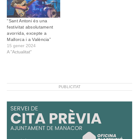
presenten dia 18 de
gener…
“Sant Antoni és una
festivitat absolutament
avorrida, excepte a
Mallorca i a València”
15 gener 2024
A "Actualitat"
PUBLICITAT