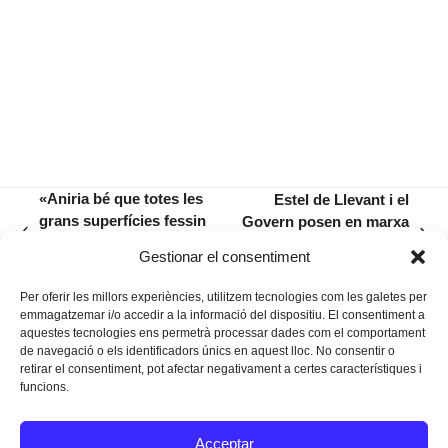
«Aniria bé que totes les
Estel de Llevant i el
grans superfícies fessin
Govern posen en marxa
previous
next
fallida, perquè són el
els nous Habitatges
Gestionar el consentiment
post:
post:
gran mal de la plaça»
Supervisats de Sa Ràfia
Per oferir les millors experiències, utilitzem tecnologies com les galetes per
emmagatzemar i/o accedir a la informació del dispositiu. El consentiment a
aquestes tecnologies ens permetrà processar dades com el comportament
de navegació o els identificadors únics en aquest lloc. No consentir o
retirar el consentiment, pot afectar negativament a certes característiques i
funcions.
Instagram
Facebook
Twitter
Acceptar
Texts Legals