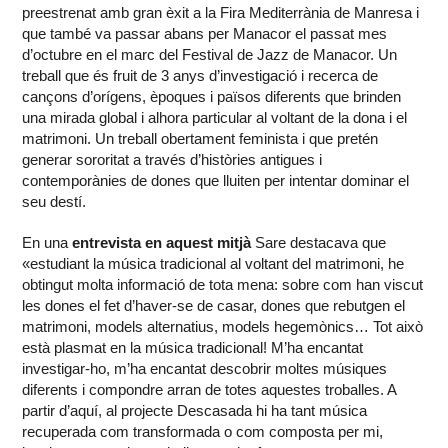
preestrenat amb gran èxit a la Fira Mediterrània de Manresa i
que també va passar abans per Manacor el passat mes
d’octubre en el marc del Festival de Jazz de Manacor. Un
treball que és fruit de 3 anys d’investigació i recerca de
cançons d’orígens, èpoques i països diferents que brinden
una mirada global i alhora particular al voltant de la dona i el
matrimoni. Un treball obertament feminista i que pretén
generar sororitat a través d’històries antigues i
contemporànies de dones que lluiten per intentar dominar el
seu destí.
En una
entrevista en aquest mitjà
Sare destacava que
«estudiant la música tradicional al voltant del matrimoni, he
obtingut molta informació de tota mena: sobre com han viscut
les dones el fet d’haver-se de casar, dones que rebutgen el
matrimoni, models alternatius, models hegemònics… Tot això
està plasmat en la música tradicional! M’ha encantat
investigar-ho, m’ha encantat descobrir moltes músiques
diferents i compondre arran de totes aquestes troballes. A
partir d’aquí, al projecte Descasada hi ha tant música
recuperada com transformada o com composta per mi,