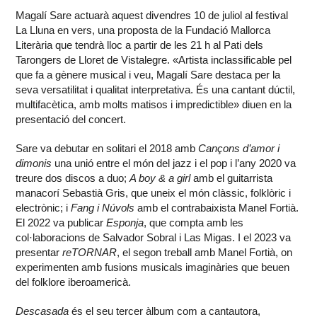
Magalí Sare actuarà aquest divendres 10 de juliol al festival
La Lluna en vers, una proposta de la Fundació Mallorca
Literària que tendrà lloc a partir de les 21 h al Pati dels
Tarongers de Lloret de Vistalegre. «Artista inclassificable pel
que fa a gènere musical i veu, Magalí Sare destaca per la
seva versatilitat i qualitat interpretativa. És una cantant dúctil,
multifacètica, amb molts matisos i impredictible» diuen en la
presentació del concert.
Sare va debutar en solitari el 2018 amb
Cançons d’amor i
dimonis
una unió entre el món del jazz i el pop i l’any 2020 va
treure dos discos a duo;
A boy & a girl
amb el guitarrista
manacorí Sebastià Gris, que uneix el món clàssic, folklòric i
electrònic; i
Fang i Núvols
amb el contrabaixista Manel Fortià.
El 2022 va publicar
Esponja
, que compta amb les
col·laboracions de Salvador Sobral i Las Migas. I el 2023 va
presentar
reTORNAR
, el segon treball amb Manel Fortià, on
experimenten amb fusions musicals imaginàries que beuen
del folklore iberoamericà.
Descasada
és el seu tercer àlbum com a cantautora,