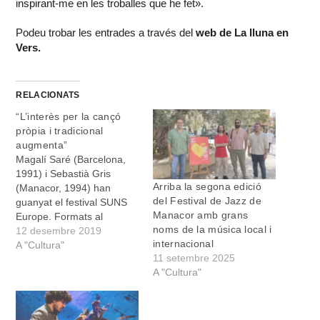
inspirant-me en les troballes que he fet».
Podeu trobar les entrades a través del
web de La lluna en
Vers.
RELACIONATS
“L’interès per la cançó
pròpia i tradicional
augmenta”
Magalí Saré (Barcelona,
1991) i Sebastià Gris
Arriba la segona edició
(Manacor, 1994) han
del Festival de Jazz de
guanyat el festival SUNS
Manacor amb grans
Europe. Formats al
noms de la música local i
Conservatori Superior del
12 desembre 2019
internacional
Liceu, a Barcelona,
A "Cultura"
11 setembre 2025
aquests dos músics treuen
A "Cultura"
el disc A boy and a girl, on
experimenten amb música
de cambra i música
tradicional de Mallorca. El