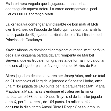
És la primera vegada que la jugadora manacorina
aconsegueix aquest trofeu. La varen acompanyar al podi
Carles Llull i Esperança Martí.
La jornada va començar ahir dissabte de bon matí al Molí
d’en Beió, seu de l’Escola de Mallorquí i va comptar amb la
participació de 43 jugadors, arribats de tota l’illa i fins i tot del
Principat de Catalunya.
Xavier Albons va dominar el campionat durant el matí però va
cedir a la cinquena partida davant l’empenta de Maribel
Servera, que es troba en un gran estat de forma i no va donar
opcions al jugador palmesà vengut des de Molins de Rei.
Altres jugadors destacats varen ser Josep Arias, amb un total
de 21 scrabbles al llarg de la jornada o Sebastià Llodrà, amb
una millor jugada de 149 punts per la paraula “escalfat”. Maria
Magdalena Matamalas s’endugué el trofeu per la millor
partida, amb 693 punts, i Xisco Truyols el de la millor jugada
amb X, per “sexarem”, de 104 punts. La millor partida
conjunta la disputaren Antoni Riera i Roger Cosso, amb un