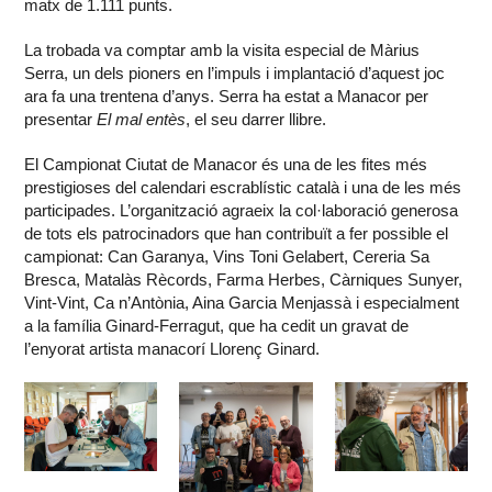
matx de 1.111 punts.
La trobada va comptar amb la visita especial de Màrius
Serra, un dels pioners en l’impuls i implantació d’aquest joc
ara fa una trentena d’anys. Serra ha estat a Manacor per
presentar
El mal entès
, el seu darrer llibre.
El Campionat Ciutat de Manacor és una de les fites més
prestigioses del calendari escrablístic català i una de les més
participades. L’organització agraeix la col·laboració generosa
de tots els patrocinadors que han contribuït a fer possible el
campionat: Can Garanya, Vins Toni Gelabert, Cereria Sa
Bresca, Matalàs Rècords, Farma Herbes, Càrniques Sunyer,
Vint-Vint, Ca n’Antònia, Aina Garcia Menjassà i especialment
a la família Ginard-Ferragut, que ha cedit un gravat de
l’enyorat artista manacorí Llorenç Ginard.