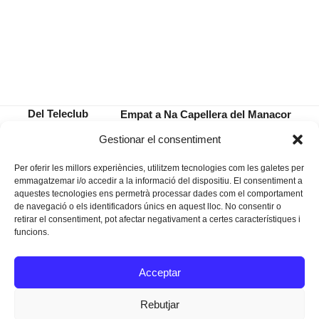
Del Teleclub
Empat a Na Capellera del Manacor
al Centre
amb el campió Mallorca B per tancar
previous
next
Gestionar el consentiment
Cultural (I)
la temporada
post:
post:
Per oferir les millors experiències, utilitzem tecnologies com les galetes per
emmagatzemar i/o accedir a la informació del dispositiu. El consentiment a
aquestes tecnologies ens permetrà processar dades com el comportament
de navegació o els identificadors únics en aquest lloc. No consentir o
retirar el consentiment, pot afectar negativament a certes característiques i
funcions.
Instagram
Facebook
Twitter
Acceptar
Texts Legals
Rebutjar