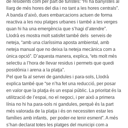
de residents com per part de turistes: “Hi ha banyistes al
llarg de més hores del dia i no tant a les hores centrals”.
A banda d’això, dues embarcacions actuen de forma
reactiva a les nou platges urbanes i també a les verges
quan hi ha una emergència que s’hagi d’atendre”.
Llodrà es mostra molt satisfet també dels serveis de
neteja, “amb una claríssima aposta ambiental, amb
neteja manual que no deixa la neteja mecànica com a
única opció”. D’aquesta manera, explica, “ets molt més
selectiu a l’hora de llevar residus i permets que quedi
posidònia i arena a la platja”.
Pel que fa al servei de gandules i para-sols, Llodrà
explica també que “se n’ha fet una reducció, per posar
en valor que la platja és un espai públic. La prioritat és la
utilització de l’espai, no el negoci, i per això a primera
línia no hi ha para-sols ni gandules, perquè és la part
més valorada de la platja i és on necessiten estar les
famílies amb infants, per poder-ne tenir esment”. A més
s’han declarat totes les platges del municipi com a