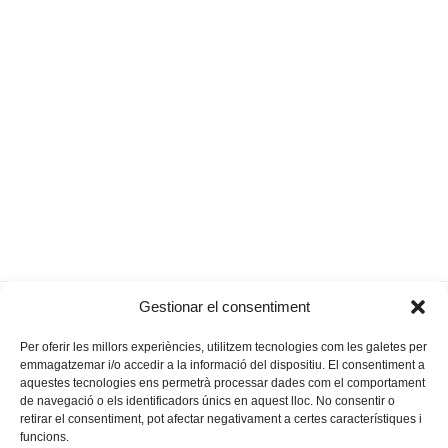
Totes les
No volem «Todos los días sale el
Gestionar el consentiment
previous
next
masses fan mal
sol» a cada revetla
post:
post:
Per oferir les millors experiències, utilitzem tecnologies com les galetes per
emmagatzemar i/o accedir a la informació del dispositiu. El consentiment a
aquestes tecnologies ens permetrà processar dades com el comportament
de navegació o els identificadors únics en aquest lloc. No consentir o
retirar el consentiment, pot afectar negativament a certes característiques i
funcions.