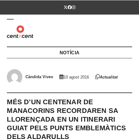
Skip
Twitter
Facebook
Instagram
to
content
Open
Close
mobile
mobile
menu
menu
NOTÍCIA
Càndida Vives
10 agost 2016
Actualitat
MÉS D’UN CENTENAR DE
MANACORINS RECORDAREN SA
LLORENÇADA EN UN ITINERARI
GUIAT PELS PUNTS EMBLEMÀTICS
DELS ALDARULLS