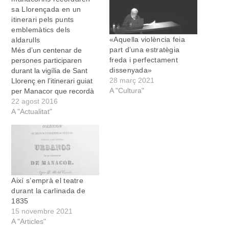
sa Llorençada en un
itinerari pels punts
emblemàtics dels
«Aquella violència feia
aldarulls
part d’una estratègia
Més d’un centenar de
freda i perfectament
persones participaren
dissenyada»
durant la vigília de Sant
28 març 2021
Llorenç en l’itinerari guiat
A "Cultura"
per Manacor que recordà
sa Llorençada,
22 agost 2016
l’aixecament carlí
A "Actualitat"
ocorregut la nit del 9
d’agost de l’any 1835.
L’interès dels manacorins
per conèixer millor aquest
episodi del passat que
convertí Manacor en
Així s’emprà el teatre
protagonista d’una revolta
durant la carlinada de
aïllada…
1835
15 novembre 2021
A "Articles"