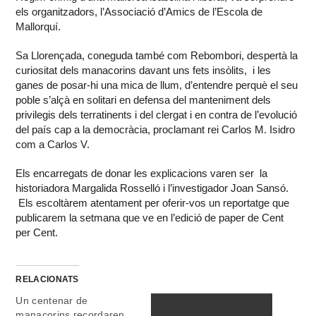
els organitzadors, l’Associació d’Amics de l’Escola de
Mallorquí.
Sa Llorençada, coneguda també com Rebombori, despertà la
curiositat dels manacorins davant uns fets insòlits, i les
ganes de posar-hi una mica de llum, d’entendre perquè el seu
poble s’alçà en solitari en defensa del manteniment dels
privilegis dels terratinents i del clergat i en contra de l’evolució
del país cap a la democràcia, proclamant rei Carlos M. Isidro
com a Carlos V.
Els encarregats de donar les explicacions varen ser la
historiadora Margalida Rosselló i l’investigador Joan Sansó.
Els escoltàrem atentament per oferir-vos un reportatge que
publicarem la setmana que ve en l’edició de paper de Cent
per Cent.
RELACIONATS
Un centenar de
manacorins recordaren