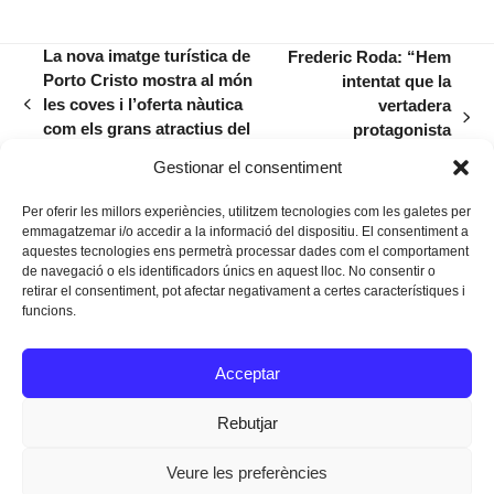
La nova imatge turística de
Frederic Roda: “Hem
Porto Cristo mostra al món
intentat que la
les coves i l’oferta nàutica
vertadera
previous
next
com els grans atractius del
protagonista
post:
post:
nucli
d’Andreu Milà sigui la
Gestionar el consentiment
paraula»
Per oferir les millors experiències, utilitzem tecnologies com les galetes per
emmagatzemar i/o accedir a la informació del dispositiu. El consentiment a
aquestes tecnologies ens permetrà processar dades com el comportament
de navegació o els identificadors únics en aquest lloc. No consentir o
retirar el consentiment, pot afectar negativament a certes característiques i
funcions.
Instagram
Facebook
Twitter
Acceptar
Texts Legals
Rebutjar
Veure les preferències