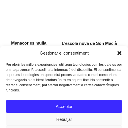
Manacor es mulla
L’escola nova de Son Macià
per l’esclerosi
obrirà les portes el curs 2017-
previous
next
Gestionar el consentiment
múltiple
2018
post:
post:
Per oferir les millors experiències, utilitzem tecnologies com les galetes per
emmagatzemar i/o accedir a la informació del dispositiu. El consentiment a
aquestes tecnologies ens permetrà processar dades com el comportament
de navegació o els identificadors únics en aquest lloc. No consentir o
retirar el consentiment, pot afectar negativament a certes característiques i
funcions.
Instagram
Facebook
Twitter
Acceptar
Texts Legals
Rebutjar