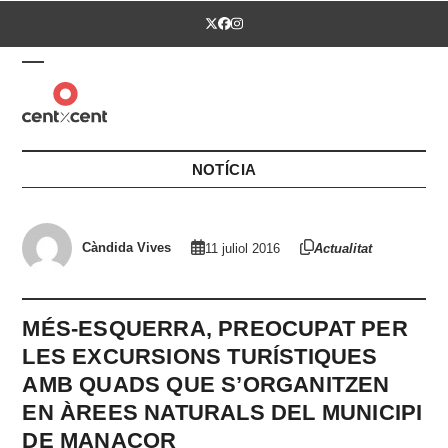
Skip
Twitter
Facebook
Instagram
to
content
Open
Close
mobile
mobile
menu
menu
NOTÍCIA
Càndida Vives
11 juliol 2016
Actualitat
MÉS-ESQUERRA, PREOCUPAT PER
LES EXCURSIONS TURÍSTIQUES
AMB QUADS QUE S’ORGANITZEN
EN ÀREES NATURALS DEL MUNICIPI
DE MANACOR