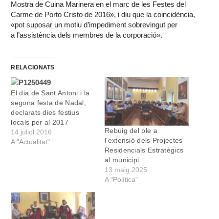
Mostra de Cuina Marinera en el marc de les Festes del
Carme de Porto Cristo de 2016», i diu que la coincidència,
«pot suposar un motiu d’impediment sobrevingut per
a l’assistència dels membres de la corporació».
RELACIONATS
El dia de Sant Antoni i la
segona festa de Nadal,
declarats dies festius
locals per al 2017
Rebuig del ple a
14 juliol 2016
l’extensió dels Projectes
A "Actualitat"
Residencials Estratègics
al municipi
13 maig 2025
A "Política"