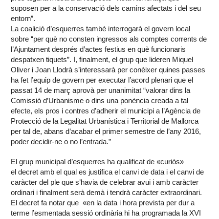
suposen per a la conservació dels camins afectats i del seu
entorn”.
La coalició d’esquerres també interrogarà el govern local
sobre “per què no consten ingressos als comptes corrents de
l’Ajuntament després d’actes festius en què funcionaris
despatxen tiquets”. I, finalment, el grup que lideren Miquel
Oliver i Joan Llodrà s’interessarà per conèixer quines passes
ha fet l’equip de govern per executar l’acord plenari que el
passat 14 de març aprovà per unanimitat “valorar dins la
Comissió d’Urbanisme o dins una ponència creada a tal
efecte, els pros i contres d’adherir el municipi a l’Agència de
Protecció de la Legalitat Urbanística i Territorial de Mallorca
per tal de, abans d’acabar el primer semestre de l’any 2016,
poder decidir-ne o no l’entrada.”
El grup municipal d’esquerres ha qualificat de «curiós»
el decret amb el qual es justifica el canvi de data i el canvi de
caràcter del ple que s’havia de celebrar avui i amb caràcter
ordinari i finalment serà demà i tendrà caràcter extraordinari.
El decret fa notar que «en la data i hora prevista per dur a
terme l’esmentada sessió ordinària hi ha programada la XVI