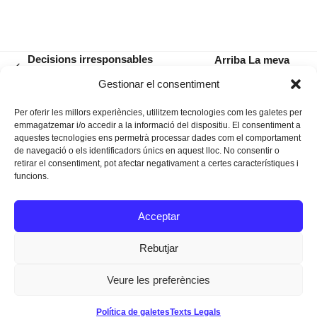
Decisions irresponsables
Arriba La meva
previous
que van contra la majoria
Blancaneus. El gran
next
Gestionar el consentiment
post:
musical
post:
Per oferir les millors experiències, utilitzem tecnologies com les galetes per
emmagatzemar i/o accedir a la informació del dispositiu. El consentiment a
aquestes tecnologies ens permetrà processar dades com el comportament
de navegació o els identificadors únics en aquest lloc. No consentir o
retirar el consentiment, pot afectar negativament a certes característiques i
funcions.
Instagram
Facebook
Twitter
Acceptar
Texts Legals
Rebutjar
Veure les preferències
Dissenyat a
Ideograma
Política de galetes
Texts Legals