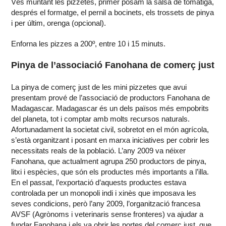
Vés muntant les pizzetes, primer posam la salsa de tomàtiga,
després el formatge, el pernil a bocinets, els trossets de pinya
i per últim, orenga (opcional).
Enforna les pizzes a 200º, entre 10 i 15 minuts.
Pinya de l’associació Fanohana de comerç just
La pinya de comerç just de les mini pizzetes que avui
presentam prové de l’associació de productors Fanohana de
Madagascar. Madagascar és un dels països més empobrits
del planeta, tot i comptar amb molts recursos naturals.
Afortunadament la societat civil, sobretot en el món agrícola,
s’està organitzant i posant en marxa iniciatives per cobrir les
necessitats reals de la població. L’any 2009 va néixer
Fanohana, que actualment agrupa 250 productors de pinya,
litxi i espècies, que són els productes més importants a l’illa.
En el passat, l’exportació d’aquests productes estava
controlada per un monopoli indi i xinès que imposava les
seves condicions, però l’any 2009, l’organització francesa
AVSF (Agrònoms i veterinaris sense fronteres) va ajudar a
fundar Fanohana i els va obrir les portes del comerç just, que