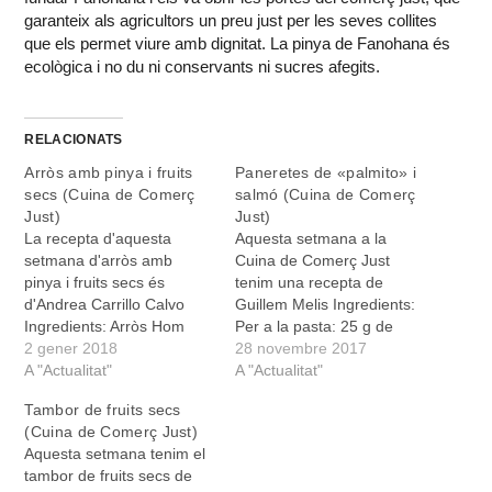
garanteix als agricultors un preu just per les seves collites
que els permet viure amb dignitat. La pinya de Fanohana és
ecològica i no du ni conservants ni sucres afegits.
RELACIONATS
Arròs amb pinya i fruits
Paneretes de «palmito» i
secs (Cuina de Comerç
salmó (Cuina de Comerç
Just)
Just)
La recepta d'aquesta
Aquesta setmana a la
setmana d'arròs amb
Cuina de Comerç Just
pinya i fruits secs és
tenim una recepta de
d'Andrea Carrillo Calvo
Guillem Melis Ingredients:
Ingredients: Arròs Hom
Per a la pasta: 25 g de
Mali (CJ), Pinya (CJ),
2 gener 2018
saïm, 25 ml d’oli, 25 ml de
28 novembre 2017
Cúrcuma (CJ), Garam
A "Actualitat"
suc de taronja, 25 ml
A "Actualitat"
Masala (CJ), Avellanes,
d’aigua, 1 ou, farina Per al
Tambor de fruits secs
Pipes de Carabassa,
farciment: 1 pot de
(Cuina de Comerç Just)
Panses, Oli i Ou.
“palmito” (CJ), 150 g de
Aquesta setmana tenim el
Elaboració: Bull l’arròs
salmó…
tambor de fruits secs de
amb la cúrcuma i amb un