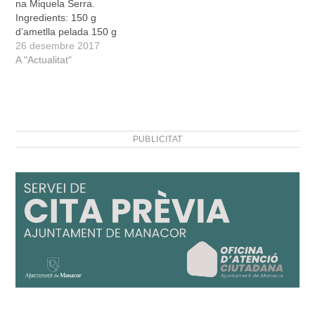
na Miquela Serra.
poc de Garam Masala.
Ingredients: 150 g
Has de posar…
d’ametlla pelada 150 g
anacards (comerç just) 80
26 desembre 2017
g panses 200 ml d’oli de
A "Actualitat"
coco (comerç just) 200 g
de mantega sense sal 100
g de mel (comerç just) 3
cullerades soperes de
cacau Afrikao…
PUBLICITAT