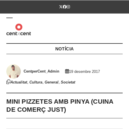
Skip
Twitter
Facebook
Instagram
to
content
Open
Close
mobile
mobile
menu
menu
NOTÍCIA
CentperCent_Admin
19 desembre 2017
,
,
,
Actualitat
Cultura
General
Societat
MINI PIZZETES AMB PINYA (CUINA
DE COMERÇ JUST)