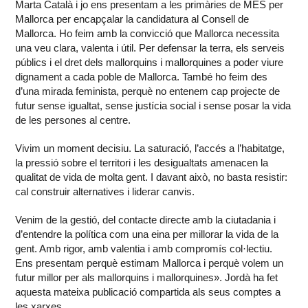
Marta Català i jo ens presentam a les primàries de MÉS per
Mallorca per encapçalar la candidatura al Consell de
Mallorca. Ho feim amb la convicció que Mallorca necessita
una veu clara, valenta i útil. Per defensar la terra, els serveis
públics i el dret dels mallorquins i mallorquines a poder viure
dignament a cada poble de Mallorca. També ho feim des
d’una mirada feminista, perquè no entenem cap projecte de
futur sense igualtat, sense justícia social i sense posar la vida
de les persones al centre.
Vivim un moment decisiu. La saturació, l’accés a l’habitatge,
la pressió sobre el territori i les desigualtats amenacen la
qualitat de vida de molta gent. I davant això, no basta resistir:
cal construir alternatives i liderar canvis.
Venim de la gestió, del contacte directe amb la ciutadania i
d’entendre la política com una eina per millorar la vida de la
gent. Amb rigor, amb valentia i amb compromís col·lectiu.
Ens presentam perquè estimam Mallorca i perquè volem un
futur millor per als mallorquins i mallorquines». Jordà ha fet
aquesta mateixa publicació compartida als seus comptes a
les xarxes.