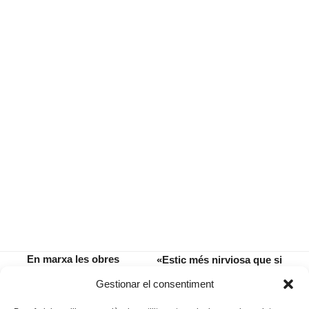
En marxa les obres
«Estic més nirviosa que si
del carrer de
hagués de fer una obra de
previous
next
Gestionar el consentiment
l’Astre
teatre»
post:
post: