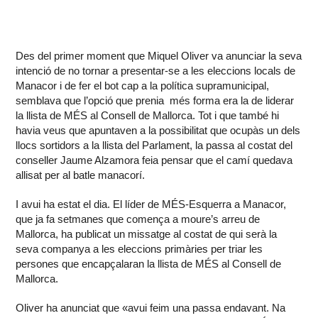
Des del primer moment que Miquel Oliver va anunciar la seva
intenció de no tornar a presentar-se a les eleccions locals de
Manacor i de fer el bot cap a la política supramunicipal,
semblava que l’opció que prenia més forma era la de liderar
la llista de MÉS al Consell de Mallorca. Tot i que també hi
havia veus que apuntaven a la possibilitat que ocupàs un dels
llocs sortidors a la llista del Parlament, la passa al costat del
conseller Jaume Alzamora feia pensar que el camí quedava
allisat per al batle manacorí.
I avui ha estat el dia. El líder de MÉS-Esquerra a Manacor,
que ja fa setmanes que comença a moure’s arreu de
Mallorca, ha publicat un missatge al costat de qui serà la
seva companya a les eleccions primàries per triar les
persones que encapçalaran la llista de MÉS al Consell de
Mallorca.
Oliver ha anunciat que «avui feim una passa endavant. Na