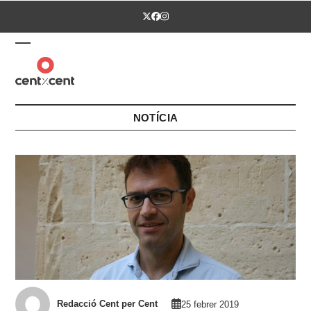
Skip
Twitter
Facebook
Instagram
to
content
Open
Close
mobile
mobile
menu
menu
NOTÍCIA
Redacció Cent per Cent
25 febrer 2019