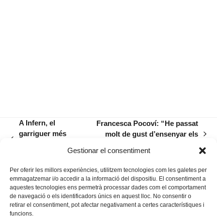
A Infern, el
Francesca Pocoví: “He passat
garriguer més
molt de gust d’ensenyar els
next
previous
feréstec i
al·lots a estimar el teatre”
post:
Gestionar el consentiment
post:
tendre
Per oferir les millors experiències, utilitzem tecnologies com les galetes per
emmagatzemar i/o accedir a la informació del dispositiu. El consentiment a
aquestes tecnologies ens permetrà processar dades com el comportament
de navegació o els identificadors únics en aquest lloc. No consentir o
retirar el consentiment, pot afectar negativament a certes característiques i
funcions.