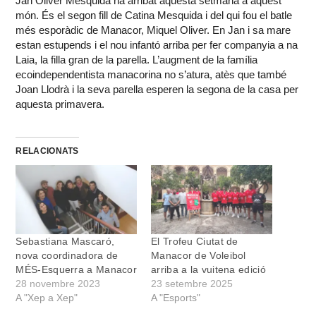
Jan Oliver Mesquida ha arribat aquesta setmana a aquest
món. És el segon fill de Catina Mesquida i del qui fou el batle
més esporàdic de Manacor, Miquel Oliver. En Jan i sa mare
estan estupends i el nou infantó arriba per fer companyia a na
Laia, la filla gran de la parella. L’augment de la família
ecoindependentista manacorina no s’atura, atès que també
Joan Llodrà i la seva parella esperen la segona de la casa per
aquesta primavera.
RELACIONATS
Sebastiana Mascaró,
El Trofeu Ciutat de
nova coordinadora de
Manacor de Voleibol
MÉS-Esquerra a Manacor
arriba a la vuitena edició
28 novembre 2023
23 setembre 2025
A "Xep a Xep"
A "Esports"