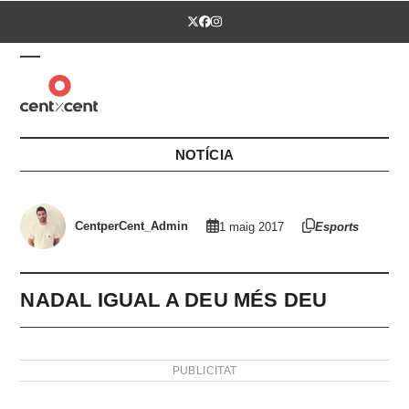
Skip
Twitter
Facebook
Instagram
to
content
Open
Close
mobile
mobile
menu
menu
NOTÍCIA
CentperCent_Admin
1 maig 2017
Esports
NADAL IGUAL A DEU MÉS DEU
PUBLICITAT