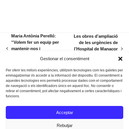
Maria Antònia Perelló:
Les obres d’ampliació
“Volem fer un equip per
de les urgències de
mantenir-nos i
l’Hospital de Manacor
previous
next
consolidar-nos a
començaran aquest
post:
post:
Gestionar el consentiment
Superlliga 2”
estiu
Per oferir les millors experiències, utilitzem tecnologies com les galetes per
emmagatzemar i/o accedir a la informació del dispositiu. El consentiment a
aquestes tecnologies ens permetrà processar dades com el comportament
de navegació o els identificadors únics en aquest lloc. No consentir o
retirar el consentiment, pot afectar negativament a certes característiques i
funcions.
Instagram
Facebook
Twitter
Acceptar
Texts Legals
Rebutjar