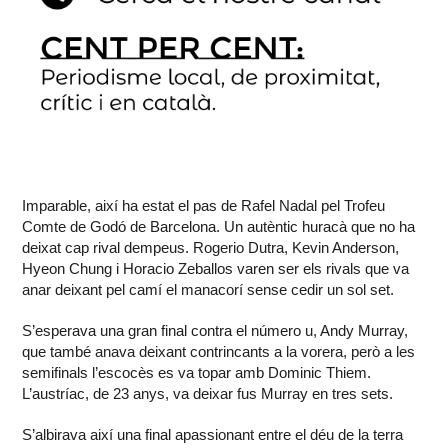
Imparable, així ha estat el pas de Rafel Nadal pel Trofeu
Comte de Godó de Barcelona. Un autèntic huracà que no ha
deixat cap rival dempeus. Rogerio Dutra, Kevin Anderson,
Hyeon Chung i Horacio Zeballos varen ser els rivals que va
anar deixant pel camí el manacorí sense cedir un sol set.
S’esperava una gran final contra el número u, Andy Murray,
que també anava deixant contrincants a la vorera, però a les
semifinals l’escocès es va topar amb Dominic Thiem.
L’austríac, de 23 anys, va deixar fus Murray en tres sets.
S’albirava així una final apassionant entre el déu de la terra