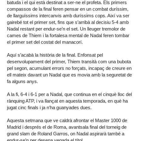
batuda i el qui està destinat a ser-ne el profeta. Els primers
compassos de la final feren pensar en un combat duríssim,
de llarguíssims intercanvis amb duríssims cops. Així va ser
gairebé tot el primer set, fins que s’arribà al decisiu 5-4 amb
Nadal restant per endur-se’n el set. Un lleuger tremolor de
cames de Thiem i la fortalesa mental de Nadal feren tombar
el primer set del costat del manacorí.
Aquí s’acabà la història de la final. Enfonsat pel
desenvolupament del primer, Thiem transità com una bubota
pel segon, acumulant errors no forçats, incapaç de creure en
ell mateix davant un Nadal que es movia amb la seguretat de
fa alguns anys.
A la fi, 6-4 i 6-1 per a Nadal, que continua en el cinquè lloc del
rànquing ATP, i va llançat en aquesta temporada, en què ha
jugat cinc finals i ja n’ha guanyades dues.
Aquesta setmana que ve caldrà afrontar el Master 1000 de
Madrid i després el de Roma, avantsala final del torneig de
grand slam de Roland Garros, on Nadal aspirarà també a
endur-se’n per desena vegada el títol.