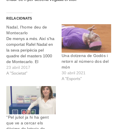
RELACIONATS
Nadal, l’home deu de
Montecarlo
De menys a més. Així s'ha
comportat Rafel Nadal en
la seva peripècia pel
Una dotzena de Godós i
quadre del masters 1000
retorn al número dos del
de Montecarlo. El
món
manacorí, que aspirava a
23 abril 2017
30 abril 2021
ser el primer jugador de
A "Societat"
A "Esports"
l'era professional que
aconseguia proclamar-se
campió en deu ocasions
d'un mateix torneig, va
tenir un inici de competició
dubitatiu, en…
“Pel juliol ja hi ha gent
que ve a cercar els
dècims de loteria de