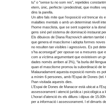
tu” o “sense tu no som res”, repetides constan
etern, únic, perfecte i predestinat, que moltes v
dins la parella.
Un altre fals mite que l’exposició vol trencar és el
malalties mentals o amb un determinat nivell in
l’home masclista, que se sent superior a la dona
gens sinó pel sistema de dominació instaurat per 
Els dibuixos de Diana Raznovich alerten també s
que genera el masclisme i adopta formes noves 
no resulten tan visibles i agressives. Es pot dete
s’ha aconseguit” per oposar-se a mesures que evi
com a víctima argumentant que existeixen un gr
dades només arriben al 3%), “la burla del llengua
quan el masclisme promou la subordinació de les do
Malauradament aquesta exposició només es pot v
a mínim 6 persones, amb l’Espai de Dones (tel. 
l’han visitada aquests dies.
L’Espai de Dones de Manacor està ubicat a l’Espai
assessorament i atenció jurídica i psicològica a le
L’horari d’atenció és els dilluns i dijous de 15.0
per a informació i assessorament. I el dimarts d