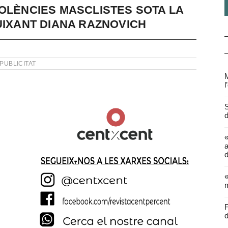
IOLÈNCIES MASCLISTES SOTA LA
UIXANT DIANA RAZNOVICH
PUBLICITAT
M
l
S
d
a
d
«
m
F
d