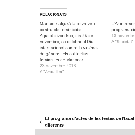
RELACIONATS
Manacor alçarà la seva veu
L’Ajuntamen
contra els feminicidis
programació
Aquest divendres, dia 25 de
18 novembr
novembre, se celebra el Dia
A "Societat"
internacional contra la violència
de gènere i els col·lectius
feministes de Manacor
aprofitaran, com cada any, per
23 novembre 2016
visualitzar els feminicidis i rebutjar
A "Actualitat"
públicament la violència masclista.
Ho faran convocant la ciutadania
a participar a la marxa amb torxes
que partirà…
El programa d’actes de les festes de Nada
previous
diferents
post: