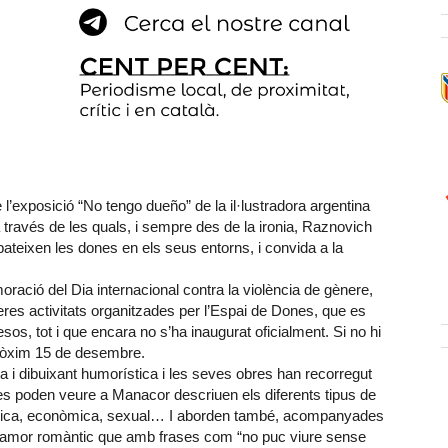
l’exposició “No tengo dueño” de la il·lustradora argentina
través de les quals, i sempre des de la ironia, Raznovich
ateixen les dones en els seus entorns, i convida a la
ció del Dia internacional contra la violència de gènere,
res activitats organitzades per l’Espai de Dones, que es
, tot i que encara no s’ha inaugurat oficialment. Si no hi
 pròxim 15 de desembre.
 i dibuixant humorística i les seves obres han recorregut
es poden veure a Manacor descriuen els diferents tipus de
ològica, econòmica, sexual… I aborden també, acompanyades
 l’amor romàntic que amb frases com “no puc viure sense