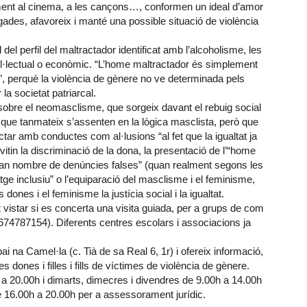
tment al cinema, a les cançons…, conformen un ideal d’amor
egades, afavoreix i manté una possible situació de violència
 del perfil del maltractador identificat amb l’alcoholisme, les
tel·lectual o econòmic. “L’home maltractador és simplement
”, perquè la violència de gènere no ve determinada pels
la societat patriarcal.
obre el neomasclisme, que sorgeix davant el rebuig social
que tanmateix s’assenten en la lògica masclista, però que
ctar amb conductes com al·lusions “al fet que la igualtat ja
tin la discriminació de la dona, la presentació de l’“home
an nombre de denúncies falses” (quan realment segons les
tge inclusiu” o l’equiparació del masclisme i el feminisme,
nes i el feminisme la justícia social i la igualtat.
istar si es concerta una visita guiada, per a grups de com
674787154). Diferents centres escolars i associacions ja
 na Camel·la (c. Tià de sa Real 6, 1r) i ofereix informació,
s dones i filles i fills de víctimes de violència de gènere.
0h a 20.00h i dimarts, dimecres i divendres de 9.00h a 14.00h
e 16.00h a 20.00h per a assessorament jurídic.