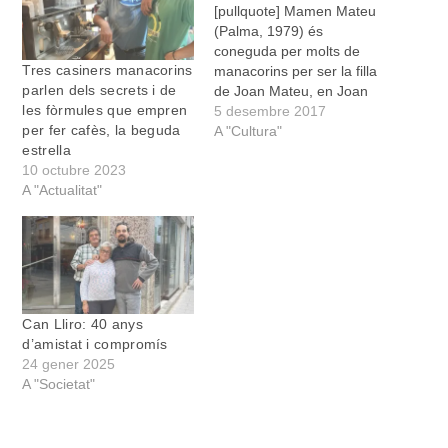
[pullquote] Mamen Mateu
(Palma, 1979) és
coneguda per molts de
Tres casiners manacorins
manacorins per ser la filla
parlen dels secrets i de
de Joan Mateu, en Joan
les fòrmules que empren
de Can Guixa. Aquesta
5 desembre 2017
per fer cafès, la beguda
setmana va fer un
A "Cultura"
estrella
comentari a la pàgina de
10 octubre 2023
Facebook de Cent per
A "Actualitat"
Cent arran de la publicació
de la carta que Antoni
Pasqual, mantenidor
actual…
Can Lliro: 40 anys
d’amistat i compromís
24 gener 2025
A "Societat"