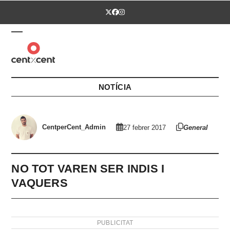
Skip
Twitter
Facebook
Instagram
to
content
Open
Close
mobile
mobile
menu
menu
NOTÍCIA
CentperCent_Admin
27 febrer 2017
General
NO TOT VAREN SER INDIS I
VAQUERS
PUBLICITAT