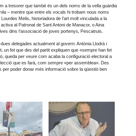
 a tresorer que també és un dels noms de la vella guàrdia
omila – mentre que entre els vocals hi trobam nous noms
Lourdes Melis, historiadora de l’art molt vinculada a la
lt activa al Patronat de Sant Antoni de Manacor, o Aina
ves dins l’associació de joves portenys, Pescatruis.
 dues delegades actualment al govern: Antònia Llodrà i
it, un fet que des del partit expliquen que «sempre han fet
, queda per veure com acaba la configuració electoral a
elecció que es farà, com sempre «per assemblea». Des
s per poder donar més informació sobre la qüestió ben