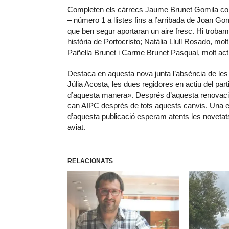
Completen els càrrecs Jaume Brunet Gomila com
– número 1 a llistes fins a l’arribada de Joan G
que ben segur aportaran un aire fresc. Hi trobam 
història de Portocristo; Natàlia Llull Rosado, mo
Pañella Brunet i Carme Brunet Pasqual, molt acti
Destaca en aquesta nova junta l’absència de les
Júlia Acosta, les dues regidores en actiu del part
d’aquesta manera». Després d’aquesta renovació
can AIPC després de tots aquests canvis. Una 
d’aquesta publicació esperam atents les novetat
aviat.
RELACIONATS