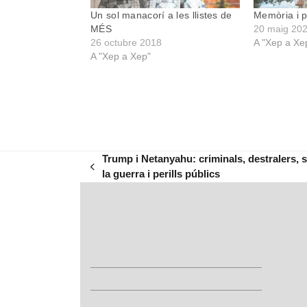
Un sol manacorí a les llistes de
Memòria i p
MÉS
20 maig 20
26 octubre 2018
A "Xep a Xe
A "Xep a Xep"
Trump i Netanyahu: criminals, destralers, 
previous
la guerra i perills públics
post: