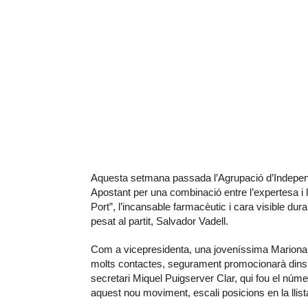
Aquesta setmana passada l’Agrupació d’Independe
Apostant per una combinació entre l’expertesa i la
Port”, l’incansable farmacèutic i cara visible dur
pesat al partit, Salvador Vadell.
Com a vicepresidenta, una joveníssima Mariona 
molts contactes, segurament promocionarà dins l
secretari Miquel Puigserver Clar, qui fou el núm
aquest nou moviment, escali posicions en la llista