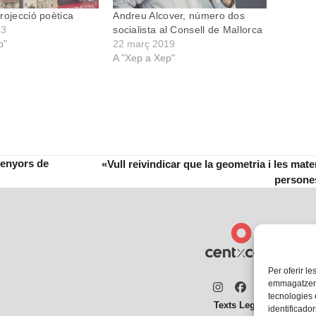
rojecció poètica
Andreu Alcover, número dos
23
socialista al Consell de Mallorca
p"
22 març 2019
A "Xep a Xep"
senyors de
«Vull reivindicar que la geometria i les ma
next
persones
post:
Per oferir le
emmagatzemar
Instagram
Facebook
Twitter
tecnologies
Texts Legals
identificador