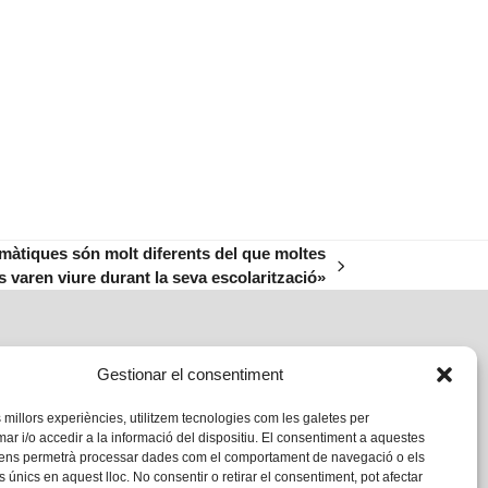
temàtiques són molt diferents del que moltes
 varen viure durant la seva escolarització»
Gestionar el consentiment
s millors experiències, utilitzem tecnologies com les galetes per
 i/o accedir a la informació del dispositiu. El consentiment a aquestes
 ens permetrà processar dades com el comportament de navegació o els
s únics en aquest lloc. No consentir o retirar el consentiment, pot afectar