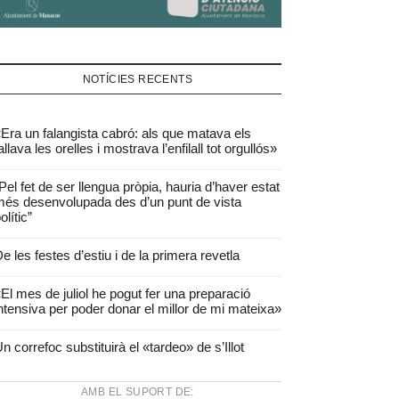
NOTÍCIES RECENTS
Era un falangista cabró: als que matava els
allava les orelles i mostrava l’enfilall tot orgullós»
Pel fet de ser llengua pròpia, hauria d’haver estat
és desenvolupada des d’un punt de vista
olític”
e les festes d’estiu i de la primera revetla
El mes de juliol he pogut fer una preparació
ntensiva per poder donar el millor de mi mateixa»
n correfoc substituirà el «tardeo» de s’Illot
AMB EL SUPORT DE: