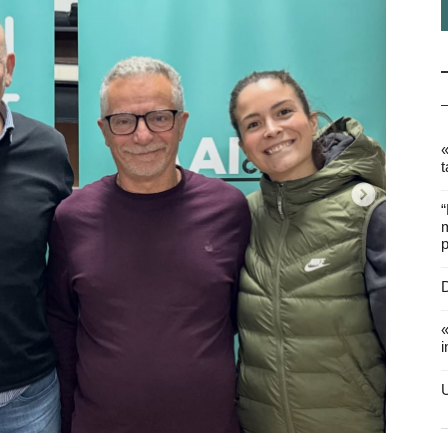
«
t
“
m
p
D
«
i
U