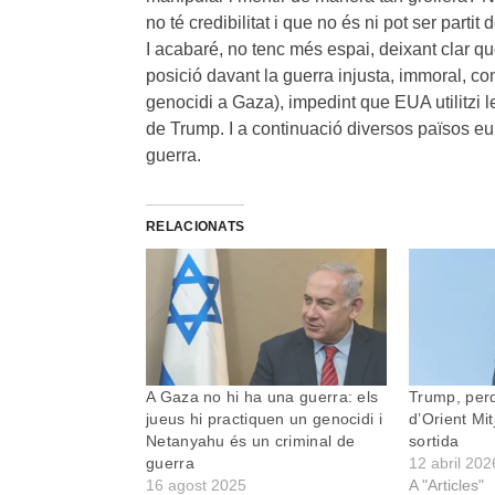
no té credibilitat i que no és ni pot ser partit
I acabaré, no tenc més espai, deixant clar 
posició davant la guerra injusta, immoral, con
genocidi a Gaza), impedint que EUA utilitzi 
de Trump. I a continuació diversos països 
guerra.
RELACIONATS
A Gaza no hi ha una guerra: els
Trump, perd
jueus hi practiquen un genocidi i
d’Orient Mi
Netanyahu és un criminal de
sortida
guerra
12 abril 202
16 agost 2025
A "Articles"