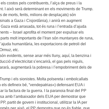
els costos pels contribuents, l’alça de preus i la
dent. I això serà determinant en els moviments de Trump.
de morts, ferits, milions de desplaçats) són
sinats a Gaza i Cisjordània), i anirà en augment
 Gaza està arrasada, tot és runa i l’entrada d’ajuda
nts – Israel aprofita el moment per expulsar els
, parts molt importants de l’Iran són muntanyes de runa,
l’ajuda humanitària, les exportacions de petroli del
’Ormuz, etc.
n evidents, sense anar més lluny, aquí, la benzina i
ucció d’electricitat s’encarirà, el gas pels niguls,
ispararà, augmentarà la pobresa i l’empobriment dels de
Trump i els sionistes. Molta polsereta i embolcallats
án els defineix bé, “vendepatrias») defensant EUA i
 la factura de la guerra. I la paranoia final del PP
fensa amb l’ambaixador dels EUA per demostrar que
 partit de govern i institucional, utilitzar la IA per
Només per això, el PP demostra que no és fiable, que