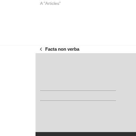
A "Articles"
Facta non verba
previous
post: