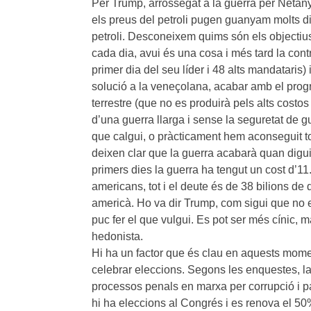
Per Trump, arrossegat a la guerra per Netany
els preus del petroli pugen guanyam molts d
petroli. Desconeixem quims són els objectiu
cada dia, avui és una cosa i més tard la cont
primer dia del seu líder i 48 alts mandataris)
solució a la veneçolana, acabar amb el progra
terrestre (que no es produirà pels alts cost
d’una guerra llarga i sense la seguretat de g
que calgui, o pràcticament hem aconseguit tots
deixen clar que la guerra acabarà quan digu
primers dies la guerra ha tengut un cost d’11
americans, tot i el deute és de 38 bilions de dò
americà. Ho va dir Trump, com sigui que no em
puc fer el que vulgui. Es pot ser més cínic, m
hedonista.
Hi ha un factor que és clau en aquests momen
celebrar eleccions. Segons les enquestes, la g
processos penals en marxa per corrupció i pa
hi ha eleccions al Congrés i es renova el 5