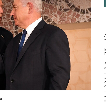
A
«
M
l
S
d
a
d
«
es
m