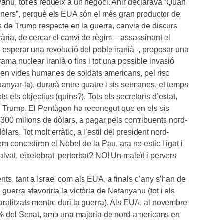
ahu, tot es redueix a un negoci. Ahir declarava “Quan
iners”, perquè els EUA són el més gran productor de
s de Trump respecte en la guerra, canvia de discurs
rària, de cercar el canvi de règim – assassinant el
 i esperar una revolució del poble iranià -, proposar una
ma nuclear iranià o fins i tot una possible invasió
os en vides humanes de soldats americans, pel risc
uanyar-la), durarà entre quatre i sis setmanes, el temps
 els objectius (quins?). Tots els secretaris d’estat,
i Trump. El Pentàgon ha reconegut que en els sis
.300 milions de dòlars, a pagar pels contribuents nord-
lars. Tot molt erràtic, a l’estil del president nord-
 concediren el Nobel de la Pau, ara no estic lligat i
alvat, eixelebrat, pertorbat? NO! Un maleït i pervers
ts, tant a Israel com als EUA, a finals d’any s’han de
uerra afavoriria la victòria de Netanyahu (tot i els
ralitzats mentre duri la guerra). Als EUA, al novembre
0% del Senat, amb una majoria de nord-americans en