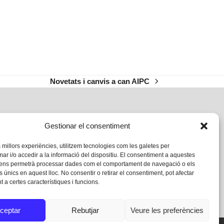
Novetats i canvis a can AIPC
next
post:
Gestionar el consentiment
s millors experiències, utilitzem tecnologies com les galetes per
 i/o accedir a la informació del dispositiu. El consentiment a aquestes
 ens permetrà processar dades com el comportament de navegació o els
s únics en aquest lloc. No consentir o retirar el consentiment, pot afectar
 a certes característiques i funcions.
ceptar
Rebutjar
Veure les preferències