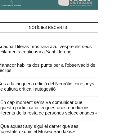
NOTÍCIES RECENTS
riadna Lliteras mostrarà avui vespre els seus
Filaments continus» a Sant Llorenç
anacor habilita dos punts per a l’observació de
’eclipsi
us a la cinquena edició del Neuròtic: cinc anys
e cultura crítica i autogestió
«En cap moment se’ns va comunicar que
questa participació tengués unes condicions
iferents de la resta de persones seleccionades»
Que aquest any sigui el darrer que ses
ajestats okupin el Museu Saridakis»