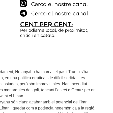
rtament, Netanyahu ha marcat el pas i Trump s’ha
 en una política erràtica i de difícil sortida. Les
m tastades, però són imprevisibles. Han incendiat
 les monarquies del golf, tancant l’estret d’Ormuz per on
aint el Líban.
yahu són clars: acabar amb el potencial de l’Iran,
 Líban i quedar com a potència hegemònica a la regió.