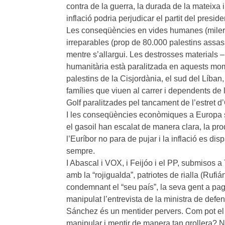
contra de la guerra, la durada de la mateixa i 
inflació podria perjudicar el partit del presi
Les conseqüències en vides humanes (milers 
irreparables (prop de 80.000 palestins assas
mentre s’allargui. Les destrosses materials –
humanitària està paralitzada en aquests mome
palestins de la Cisjordània, el sud del Líban
famílies que viuen al carrer i dependents de 
Golf paralitzades pel tancament de l’estret d
I les conseqüències econòmiques a Europa só
el gasoil han escalat de manera clara, la prod
l’Euríbor no para de pujar i la inflació es d
sempre.
I Abascal i VOX, i Feijóo i el PP, submisos a 
amb la “rojigualda”, patriotes de rialla (Rufi
condemnant el “seu país”, la seva gent a pagar
manipulat l’entrevista de la ministra de de
Sánchez és un mentider pervers. Com pot el PP,
manipular i mentir de manera tan grollera? 