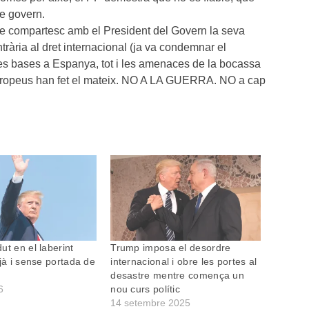
 de govern.
que compartesc amb el President del Govern la seva
trària al dret internacional (ja va condemnar el
les bases a Espanya, tot i les amenaces de la bocassa
europeus han fet el mateix. NO A LA GUERRA. NO a cap
ut en el laberint
Trump imposa el desordre
tjà i sense portada de
internacional i obre les portes al
desastre mentre comença un
6
nou curs polític
14 setembre 2025