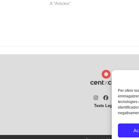
A "Articles"
Per oferir le
emmagatzemar
Instagram
Facebook
Twitter
tecnologies
Texts Legals
identificador
negativament
Ac