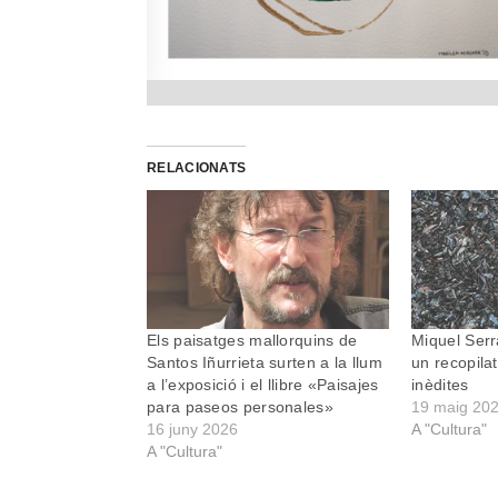
RELACIONATS
Els paisatges mallorquins de
Miquel Serr
Santos Iñurrieta surten a la llum
un recopila
a l’exposició i el llibre «Paisajes
inèdites
para paseos personales»
19 maig 20
16 juny 2026
A "Cultura"
A "Cultura"