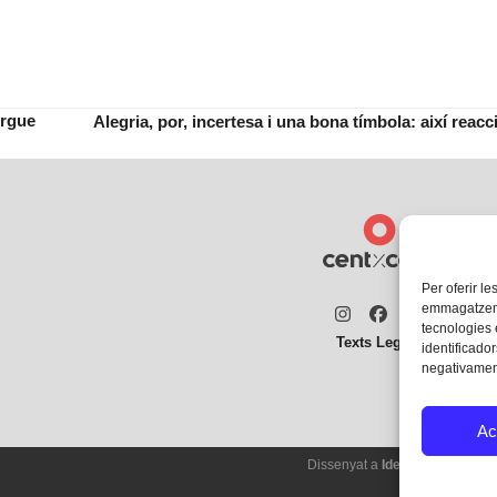
orgue
Alegria, por, incertesa i una bona tímbola: així rea
next
post:
Per oferir le
emmagatzemar
Instagram
Facebook
Twitter
tecnologies
Texts Legals
identificador
negativament
Ac
Dissenyat a
Ideograma