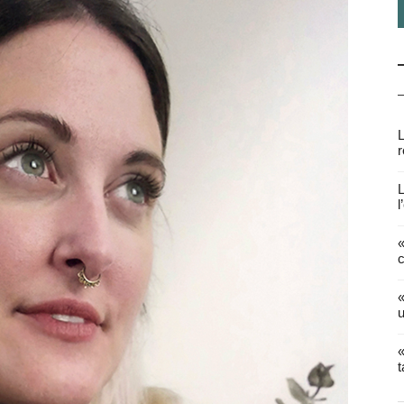
L
r
L
l
«
c
«
u
«
t