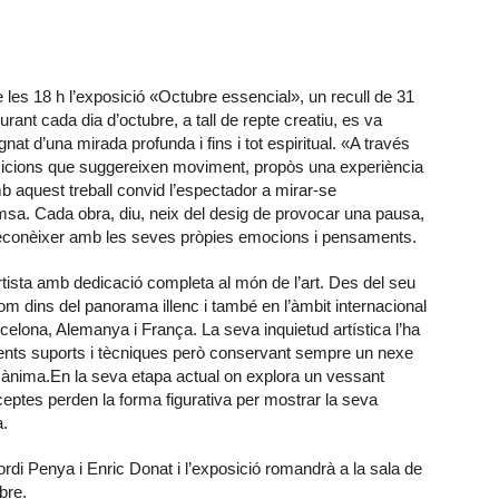
 les 18 h l’exposició «Octubre essencial», un recull de 31
rant cada dia d’octubre, a tall de repte creatiu, es va
at d’una mirada profunda i fins i tot espiritual. «A través
sicions que suggereixen moviment, propòs una experiència
 aquest treball convid l’espectador a mirar-se
emsa. Cada obra, diu, neix del desig de provocar una pausa,
 reconèixer amb les seves pròpies emocions i pensaments.
tista amb dedicació completa al món de l’art. Des del seu
om dins del panorama illenc i també en l’àmbit internacional
elona, Alemanya i França. La seva inquietud artística l’ha
erents suports i tècniques però conservant sempre un nexe
 ànima.En la seva etapa actual on explora un vessant
eptes perden la forma figurativa per mostrar la seva
a.
rdi Penya i Enric Donat i l’exposició romandrà a la sala de
bre.