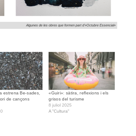
Algunes de les obres que formen part d'»Octubre Essencial»
a estrena Be-sades,
«Guiri»: sàtira, reflexions i els
tori de cançons
grisos del turisme
8 juliol 2025
20
A "Cultura"