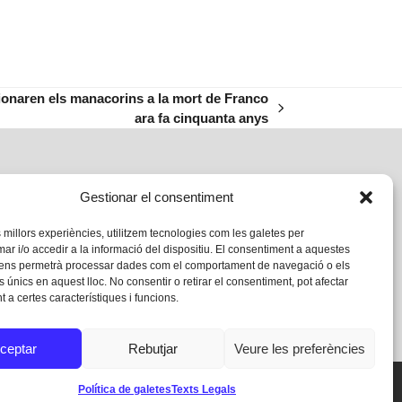
ccionaren els manacorins a la mort de Franco
ara fa cinquanta anys
Gestionar el consentiment
s millors experiències, utilitzem tecnologies com les galetes per
 i/o accedir a la informació del dispositiu. El consentiment a aquestes
 ens permetrà processar dades com el comportament de navegació o els
s únics en aquest lloc. No consentir o retirar el consentiment, pot afectar
 a certes característiques i funcions.
ceptar
Rebutjar
Veure les preferències
Política de galetes
Texts Legals