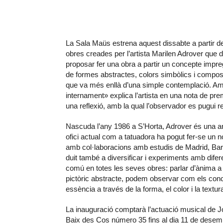
La Sala Maüs estrena aquest dissabte a partir de
obres creades per l’artista Marilen Adrover que du
proposar fer una obra a partir un concepte impregn
de formes abstractes, colors simbòlics i compo
que va més enllà d’una simple contemplació. Amb
internament» explica l’artista en una nota de pr
una reflexió, amb la qual l’observador es pugui
Nascuda l’any 1986 a S’Horta, Adrover és una ar
ofici actual com a tatuadora ha pogut fer-se un n
amb col·laboracions amb estudis de Madrid, Barc
duit també a diversificar i experiments amb dif
comú en totes les seves obres: parlar d’ànima a
pictòric abstracte, podem observar com els conc
essència a través de la forma, el color i la textur
La inauguració comptarà l’actuació musical de Jo
Baix des Cos número 35 fins al dia 11 de desem