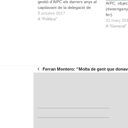
gestió d’AIPC els darrers anys al
AIPC, objec
capdavant de la delegació de
(desengany
Porto Cristo 1. Ha millorat
9 octubre 2017
fer)
l’atenció municipal envers Porto
A "Política"
31 març 20
Cristo d’ença que existeix AIPC?
A "General"
2. Quina valoració feis de
l’existència de la Junta…
Ferran Montero: “Molta de gent que donava
previous
post: