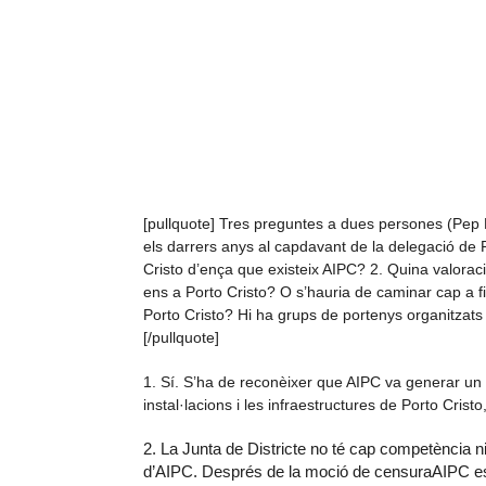
[pullquote] Tres preguntes a dues persones (Pep Ba
els darrers anys al capdavant de la delegació de P
Cristo d’ença que existeix AIPC? 2. Quina valoració
ens a Porto Cristo? O s’hauria de caminar cap a f
Porto Cristo? Hi ha grups de portenys organitzats 
[/pullquote]
1. Sí. S’ha de reconèixer que AIPC va generar un c
instal·lacions i les infraestructures de Porto Cris
2. La Junta de Districte no té cap competència ni
d’AIPC. Després de la moció de censuraAIPC es 