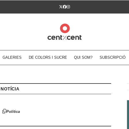
Twitter
Facebook
Instagram
GALERIES
DE COLORS I SUCRE
QUI SOM?
SUBSCRIPCIÓ
NOTÍCIA
Política