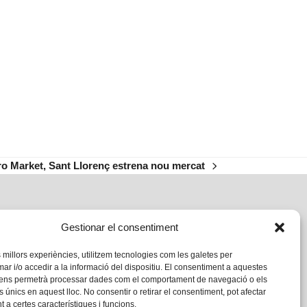
o Market, Sant Llorenç estrena nou mercat
Gestionar el consentiment
s millors experiències, utilitzem tecnologies com les galetes per
 i/o accedir a la informació del dispositiu. El consentiment a aquestes
 ens permetrà processar dades com el comportament de navegació o els
s únics en aquest lloc. No consentir o retirar el consentiment, pot afectar
 a certes característiques i funcions.