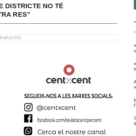
E DISTRICTE NO TÉ
TRA RES”
PUBLICITAT
«
u
«
t
A
«
M
l
S
d