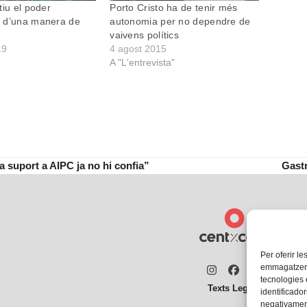
tiu el poder
Porto Cristo ha de tenir més
 d’una manera de
autonomia per no dependre de
vaivens polítics
19
4 agost 2015
A "L'entrevista"
 suport a AIPC ja no hi confia”
Gastr
next
post:
Per oferir le
emmagatzemar
Instagram
Facebook
Twitter
tecnologies
Texts Legals
identificador
negativament