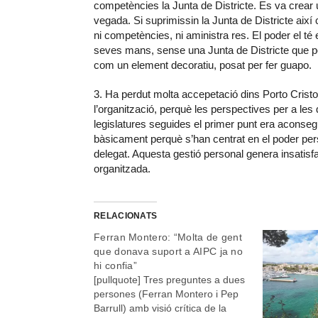
competències la Junta de Districte. Es va crear
vegada. Si suprimissin la Junta de Districte així
ni competències, ni aministra res. El poder el té e
seves mans, sense una Junta de Districte que pogu
com un element decoratiu, posat per fer guapo.
3. Ha perdut molta accepetació dins Porto Cristo.
l’organització, perquè les perspectives per a les
legislatures seguides el primer punt era aconsegu
bàsicament perquè s’han centrat en el poder per
delegat. Aquesta gestió personal genera insatisfac
organitzada.
RELACIONATS
Ferran Montero: “Molta de gent
que donava suport a AIPC ja no
hi confia”
[pullquote] Tres preguntes a dues
persones (Ferran Montero i Pep
Barrull) amb visió crítica de la