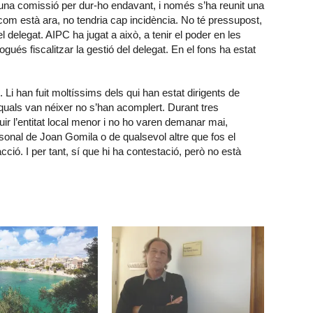
 una comissió per dur-ho endavant, i només s’ha reunit una
 com està ara, no tendria cap incidència. No té pressupost,
l delegat. AIPC ha jugat a això, a tenir el poder en les
és fiscalitzar la gestió del delegat. En el fons ha estat
 Li han fuit moltíssims dels qui han estat dirigents de
 quals van néixer no s’han acomplert. Durant tres
ir l’entitat local menor i no ho varen demanar mai,
sonal de Joan Gomila o de qualsevol altre que fos el
ció. I per tant, sí que hi ha contestació, però no està