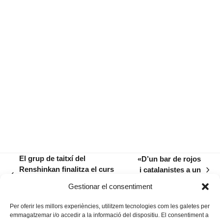
El grup de taitxí del
«D’un bar de rojos
Renshinkan finalitza el curs
i catalanistes a un
next
previous
amb una trobada a Sant
bar de tothom»
post:
Gestionar el consentiment
post:
Salvador
Per oferir les millors experiències, utilitzem tecnologies com les galetes per
emmagatzemar i/o accedir a la informació del dispositiu. El consentiment a