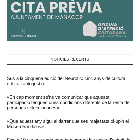
NOTÍCIES RECENTS
Sus a la cinquena edició del Neuròtic: cinc anys de cultura
crítica i autogestió
«En cap moment se’ns va comunicar que aquesta
participació tengués unes condicions diferents de la resta de
persones seleccionades»
«Que aquest any sigui el darrer que ses majestats okupin el
Museu Saridakis»
Fins a 10 usuaris cada hora han emprat les sales d’estudi de