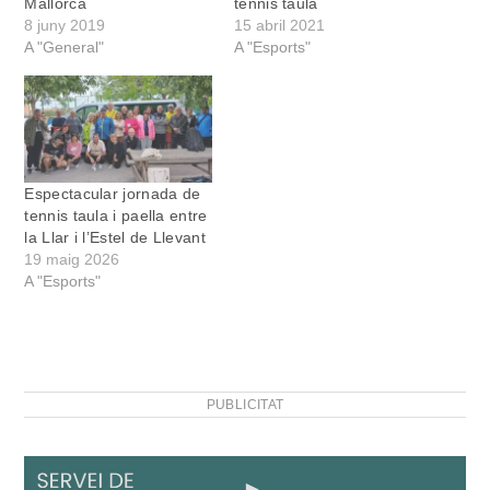
Mallorca
tennis taula
8 juny 2019
15 abril 2021
A "General"
A "Esports"
Espectacular jornada de
tennis taula i paella entre
la Llar i l’Estel de Llevant
19 maig 2026
A "Esports"
PUBLICITAT