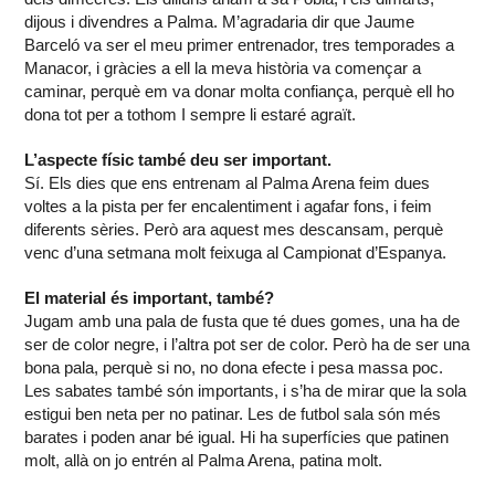
dijous i divendres a Palma. M’agradaria dir que Jaume
Barceló va ser el meu primer entrenador, tres temporades a
Manacor, i gràcies a ell la meva història va començar a
caminar, perquè em va donar molta confiança, perquè ell ho
dona tot per a tothom I sempre li estaré agraït.
L’aspecte físic també deu ser important.
Sí. Els dies que ens entrenam al Palma Arena feim dues
voltes a la pista per fer encalentiment i agafar fons, i feim
diferents sèries. Però ara aquest mes descansam, perquè
venc d’una setmana molt feixuga al Campionat d’Espanya.
El material és important, també?
Jugam amb una pala de fusta que té dues gomes, una ha de
ser de color negre, i l’altra pot ser de color. Però ha de ser una
bona pala, perquè si no, no dona efecte i pesa massa poc.
Les sabates també són importants, i s’ha de mirar que la sola
estigui ben neta per no patinar. Les de futbol sala són més
barates i poden anar bé igual. Hi ha superfícies que patinen
molt, allà on jo entrén al Palma Arena, patina molt.