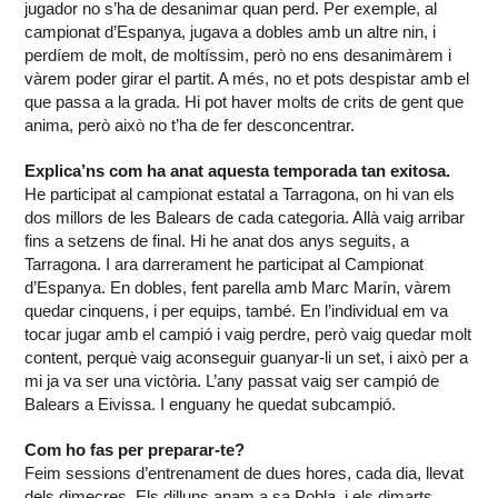
jugador no s’ha de desanimar quan perd. Per exemple, al
campionat d’Espanya, jugava a dobles amb un altre nin, i
perdíem de molt, de moltíssim, però no ens desanimàrem i
vàrem poder girar el partit. A més, no et pots despistar amb el
que passa a la grada. Hi pot haver molts de crits de gent que
anima, però això no t’ha de fer desconcentrar.
Explica’ns com ha anat aquesta temporada tan exitosa.
He participat al campionat estatal a Tarragona, on hi van els
dos millors de les Balears de cada categoria. Allà vaig arribar
fins a setzens de final. Hi he anat dos anys seguits, a
Tarragona. I ara darrerament he participat al Campionat
d’Espanya. En dobles, fent parella amb Marc Marín, vàrem
quedar cinquens, i per equips, també. En l’individual em va
tocar jugar amb el campió i vaig perdre, però vaig quedar molt
content, perquè vaig aconseguir guanyar-li un set, i això per a
mi ja va ser una victòria. L’any passat vaig ser campió de
Balears a Eivissa. I enguany he quedat subcampió.
Com ho fas per preparar-te?
Feim sessions d’entrenament de dues hores, cada dia, llevat
dels dimecres. Els dilluns anam a sa Pobla, i els dimarts,