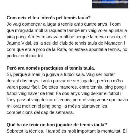
Com neix el teu interès pel tennis taula?
Jo vaig començar a jugar a tennis amb quatre anys. I com
que m’agrada molt la raquesta també em vaig voler apuntar a
ping pong. A més m’anava molt bé perquè la meva escola, el
Jaume Vidal, és la seu del club de tennis taula de Manacor. I
com que era a prop de la Rafa, on estava apuntat a tennis, ho
podia combinar tot.
Però ara només practiques el tennis taula.
Sí, perquè a més jo jugava a futbol sala. Vaig ser porter
durant dos anys, i volia provar de ser jugador, però no m’ho
varen posar fàcil. De totes maneres, entre tennis, ping pong i
futbol vaig haver de triar. Fa dos anys vaig deixar el futbol i
l’any passat vaig deixar el tennis, perquè vaig veure que havia
millorat molt en el ping pong i a més s’ajuntaven les
competicions del cap de setmana.
Què ha de tenir un bon jugador de tennis taula?
Sobretot la tècnica. I també és molt important la mentalitat. El