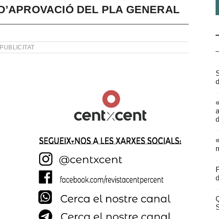
D’APROVACIÓ DEL PLA GENERAL
PUBLICITAT
S
d
a
d
«
m
F
d
Q