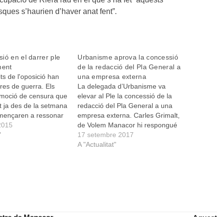
sques s’haurien d’haver anat fent”.
ió en el darrer ple
Urbanisme aprova la concessió
ment
de la redacció del Pla General a
its de l'oposició han
una empresa externa
ures de guerra. Els
La delegada d’Urbanisme va
moció de censura que
elevar al Ple la concessió de la
t ja des de la setmana
redacció del Pla General a una
mençaren a ressonar
empresa externa. Carles Grimalt,
 el ple de dimarts
2015
de Volem Manacor hi respongué
ins ara afable Pedro
"
que “és la constatació del fracàs
17 setembre 2017
ofitava una qüestió
del departament d’Urbanisme”.
A "Actualitat"
el finançament…
Grimalt recordà, en referència al
final de la moratòria per la qüestió
de les zones…