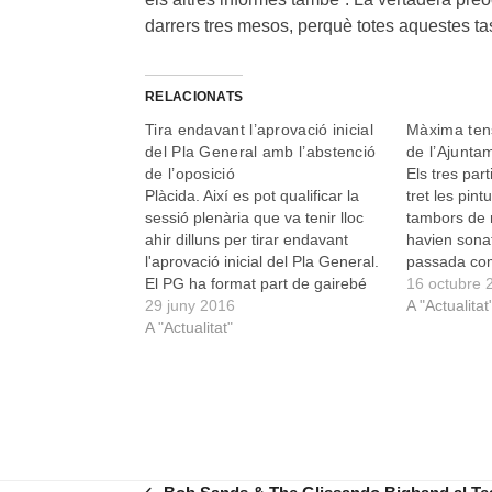
darrers tres mesos, perquè totes aquestes ta
RELACIONATS
Tira endavant l’aprovació inicial
Màxima tens
del Pla General amb l’abstenció
de l’Ajunta
de l’oposició
Els tres part
Plàcida. Així es pot qualificar la
tret les pint
sessió plenària que va tenir lloc
tambors de 
ahir dilluns per tirar endavant
havien sona
l'aprovació inicial del Pla General.
passada co
El PG ha format part de gairebé
amb força en
16 octubre 
tots els programes electorals de
29 juny 2016
passat. El f
A "Actualitat
tots els partits a Manacor durant
A "Actualitat"
Rosselló apr
els darrers trenta anys. Trenta
menor com 
anys en què s'han hagut…