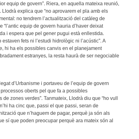
ior equip de govern”. Riera, en aquella mateixa reunió,
e. Llodrà explica que “no aprovarem el pla amb els
amental: no tendrem l’actualització del catàleg de
e “l’antic equip de govern hauria d’haver deixat
ada i espera que pel gener pugui està enllestida.
staven fets ni l’estudi hidrològic ni l’acústic”. A
, hi ha els possibles canvis en el planejament
sobradament estranyes, la resta haurà de ser negociable
elegat d’Urbanisme i portaveu de l’equip de govern
 processos oberts pel que fa a possibles
s de zones verdes”. Tanmateix, Llodrà diu que “ho vull
n’hi ha cinc que, passi el que passi, seran de
nització que n’haguem de pagar, perquè ja són als
que sí que poden preocupar perquè ara mateix són al