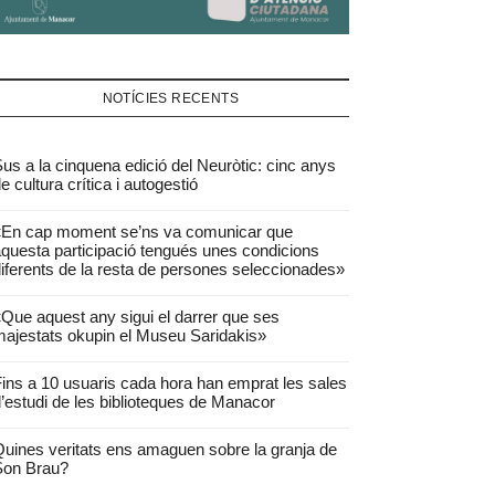
NOTÍCIES RECENTS
us a la cinquena edició del Neuròtic: cinc anys
e cultura crítica i autogestió
«En cap moment se’ns va comunicar que
questa participació tengués unes condicions
iferents de la resta de persones seleccionades»
Que aquest any sigui el darrer que ses
ajestats okupin el Museu Saridakis»
ins a 10 usuaris cada hora han emprat les sales
’estudi de les biblioteques de Manacor
uines veritats ens amaguen sobre la granja de
Son Brau?