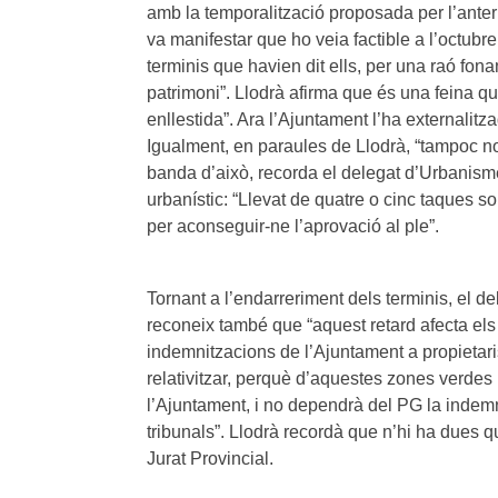
amb la temporalització proposada per l’anter
va manifestar que ho veia factible a l’octubr
terminis que havien dit ells, per una raó fon
patrimoni”. Llodrà afirma que és una feina qu
enllestida”. Ara l’Ajuntament l’ha externalitz
Igualment, en paraules de Llodrà, “tampoc no e
banda d’això, recorda el delegat d’Urbanisme
urbanístic: “Llevat de quatre o cinc taques 
per aconseguir-ne l’aprovació al ple”.
Tornant a l’endarreriment dels terminis, el d
reconeix també que “aquest retard afecta els
indemnitzacions de l’Ajuntament a propietari
relativitzar, perquè d’aquestes zones verdes 
l’Ajuntament, i no dependrà del PG la indem
tribunals”. Llodrà recordà que n’hi ha dues 
Jurat Provincial.