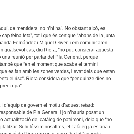
quí, de mentiders, no n’hi ha”. No obstant això, es
ap feina feta”, tot i que és cert que “abans de la junta
manda Fernández i Miquel Oliver, i em comunicaren
n qualsevol cas, diu Riera, “no puc consierar aquesta
 una reunió per parlar del Pla General, perquè
a també que “en el moment que acaba el termini
 que es fan amb les zones verdes, llevat dels que estan
ementa el risc”. Riera considera que “per quinze dies no
 preocupa”.
i d’equip de govern el motiu d’aquest retard:
 responsable de Pla General i jo n’hauria posat un
no actualització del catàleg de patrimoni, deia que “no
alitzar. Si hi fóssim nosaltres, el catàleg ja estaria i
cupació de Riera rau en el que s’ha fet “aquests