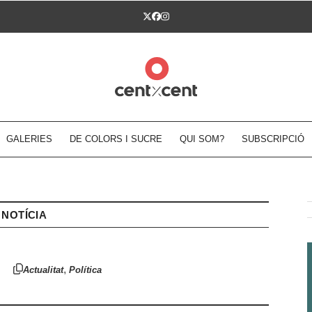
Twitter
Facebook
Instagram
GALERIES
DE COLORS I SUCRE
QUI SOM?
SUBSCRIPCIÓ
NOTÍCIA
,
Actualitat
Política