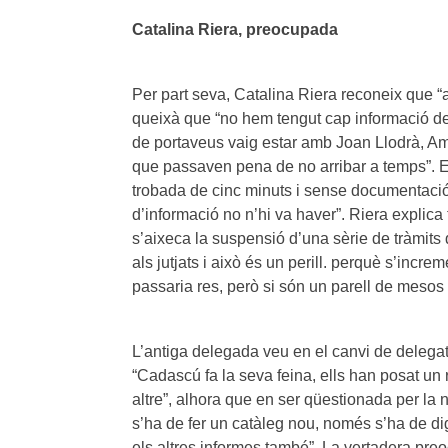
Catalina Riera, preocupada
Per part seva, Catalina Riera reconeix que “a
queixà que “no hem tengut cap informació de c
de portaveus vaig estar amb Joan Llodrà, A
que passaven pena de no arribar a temps”. E
trobada de cinc minuts i sense documentació
d’informació no n’hi va haver”. Riera explic
s’aixeca la suspensió d’una sèrie de tràmits
als jutjats i això és un perill. perquè s’incr
passaria res, però si són un parell de mesos
L’antiga delegada veu en el canvi de delegat 
“Cadascú fa la seva feina, ells han posat un
altre”, alhora que en ser qüestionada per la 
s’ha de fer un catàleg nou, només s’ha de digit
els altres informes també”. La vertadera preo