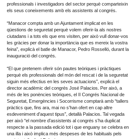
professionals i investigadors del sector perquè comparteixin
els seus coneixements amb els assistents al congrés.
“Manacor compta amb un Ajuntament implicat en les
qüestions de seguretat perquè volem oferir-la als nostres
ciutadans i a tots els que ens visiten, per això vull donar-vos
les gràcies per donar la importància que es mereix la vostra
feina”, explicà el batle de Manacor, Pedro Rosselló, durant la
inauguració del congrés.
“El que pretenem oferir són pautes teòriques i pràctiques
perquè els professionals del món del rescat i de la seguretat
siguin més efectius en les seves actuacions”, explicà el
director acadèmic del congrés José Palacios. Per això, a
més de les ponències teòriques, el II Congrés Nacional de
Seguretat, Emergències i Socorrisme comptarà amb “tallers
pràctics que, fins ara, mai no s’han ofert en cap altre
esdeveniment d’aquest tipus”, detallà Palacios. Tal vegada
per això “el nombre d’assistents al congrés s’ha duplicat
respecte a la passada edició tot i que enguany se celebra en
una illa i això implica més despeses de les habituals pels