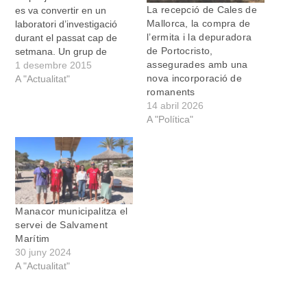
La recepció de Cales de
es va convertir en un
Mallorca, la compra de
laboratori d’investigació
l’ermita i la depuradora
durant el passat cap de
de Portocristo,
setmana. Un grup de
assegurades amb una
recerca que formen
1 desembre 2015
nova incorporació de
diverses universitats de
A "Actualitat"
romanents
l’Estat ha realitzat un
14 abril 2026
estudi pioner sobre els
A "Política"
diferents materials que
s’utilitzen en els rescats
aqüàtics, la seva eficàcia i
la manera en…
Manacor municipalitza el
servei de Salvament
Marítim
30 juny 2024
A "Actualitat"