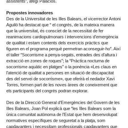
assistents”, afegí Palacios.
Propostes innovadores
Des de la Universitat de les Illes Balears, el vicerrector Antoni
Aguiló ha destacat que “ el congrés, de la mateixa manera
que la universitat, és consciet de la necessitat de fer
reanimacions cardiopulmonars i intervencions d’emergència
de qualitat i estam contents dels exercicis pràctics que
figuren en el programa perquè permetran aconseguir-ho”. Així
el taller “Socorrisme a penya-segats, entrades des d’altura i
extracció en zones de roques”; la “Pràctica nocturna de
socorrisme aquàtic en platges” o la ponència «Les claus en
l’atenció de qualitat a persones en situació de discapacitat
des del servei de socorrisme», que oferirà el nedador Xavi
Torres, formen part de les noves àrees de coneixement que
els participants del congrés podran explorar.
Des de la Direcció General d’Emergències del Govern de les
Illes Balears, Joan Pol explicà que “les Illes Balears som la
única comunitat autònoma de l’Estat que hem desenvolupat
normatives específiques de seguretat a la platja, som
capdavanters i necessitam professionals capdavanters que