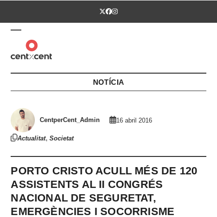
Skip
Twitter
Facebook
Instagram
to
content
Open
Close
mobile
mobile
menu
menu
NOTÍCIA
CentperCent_Admin
16 abril 2016
,
Actualitat
Societat
PORTO CRISTO ACULL MÉS DE 120
ASSISTENTS AL II CONGRÉS
NACIONAL DE SEGURETAT,
EMERGÈNCIES I SOCORRISME