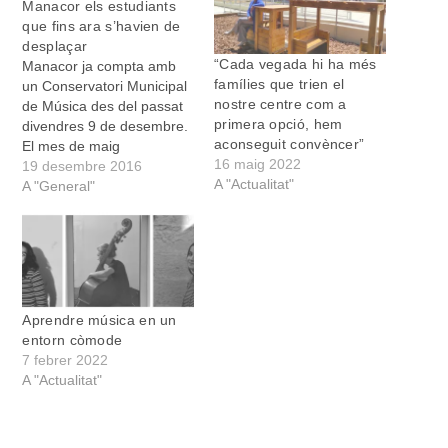
Manacor els estudiants
que fins ara s’havien de
desplaçar
“Cada vegada hi ha més
Manacor ja compta amb
famílies que trien el
un Conservatori Municipal
nostre centre com a
de Música des del passat
primera opció, hem
divendres 9 de desembre.
aconseguit convèncer”
El mes de maig
16 maig 2022
l’Ajuntament de Manacor
19 desembre 2016
A "Actualitat"
va sol·licitar a la
A "General"
Conselleria d’Educació
que l’Escola de Música
també obtingués el rang
de conservatori municipal
per tal de donar resposta
als estudiants que volien
Aprendre música en un
seguir…
entorn còmode
7 febrer 2022
A "Actualitat"