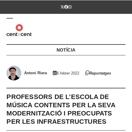
Skip
Twitter
Facebook
Instagram
to
content
Open
Close
mobile
mobile
menu
menu
NOTÍCIA
Antoni Riera
6 febrer 2022
Reportatges
PROFESSORS DE L’ESCOLA DE
MÚSICA CONTENTS PER LA SEVA
MODERNITZACIÓ I PREOCUPATS
PER LES INFRAESTRUCTURES