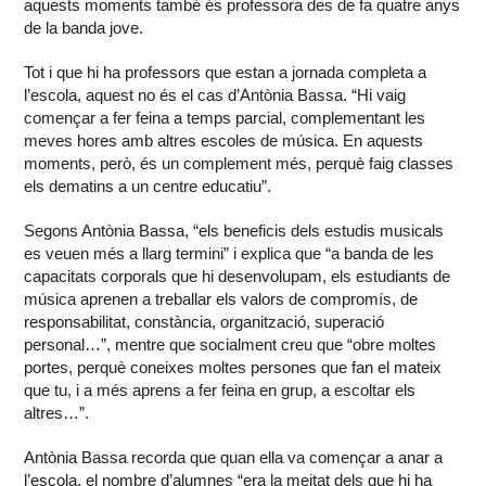
aquests moments també és professora des de fa quatre anys
de la banda jove.
Tot i que hi ha professors que estan a jornada completa a
l’escola, aquest no és el cas d’Antònia Bassa. “Hi vaig
començar a fer feina a temps parcial, complementant les
meves hores amb altres escoles de música. En aquests
moments, però, és un complement més, perquè faig classes
els dematins a un centre educatiu”.
Segons Antònia Bassa, “els beneficis dels estudis musicals
es veuen més a llarg termini” i explica que “a banda de les
capacitats corporals que hi desenvolupam, els estudiants de
música aprenen a treballar els valors de compromís, de
responsabilitat, constància, organització, superació
personal…”, mentre que socialment creu que “obre moltes
portes, perquè coneixes moltes persones que fan el mateix
que tu, i a més aprens a fer feina en grup, a escoltar els
altres…”.
Antònia Bassa recorda que quan ella va començar a anar a
l’escola, el nombre d’alumnes “era la meitat dels que hi ha