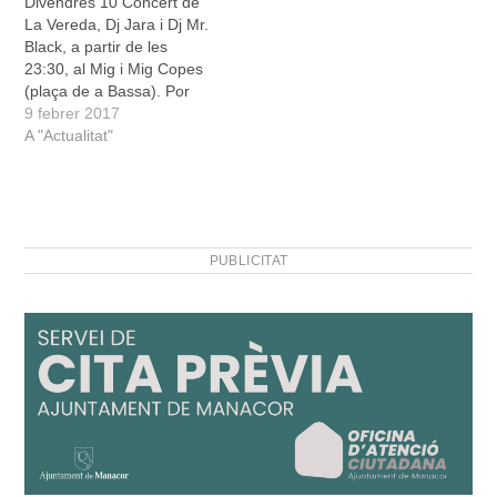
Divendres 10 Concert de
Rabbits, a partir de les…
La Vereda, Dj Jara i Dj Mr.
Black, a partir de les
23:30, al Mig i Mig Copes
(plaça de a Bassa). Por
(Tragicomèdia en dues
9 febrer 2017
parts), a càrrec de Cia. La
A "Actualitat"
Reforma. Al Teatre de
Manacor a les 20 h. Preu
7€ Concurs de
monòlegs…
PUBLICITAT