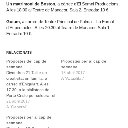
Un matrimoni de Boston,
a càrrec d’El Somni Produccions.
A les 18:00 al Teatre de Manacor. Sala 2. Entrada: 10 €.
Guium,
a càrrec de Teatre Principal de Palma – La Fornal
d’Espectacles. A les 20.30 al Teatre de Manacor. Sala 1.
Entrada: 10 €.
RELACIONATS
Propostes del cap de
Propostes per al cap de
setmana
setmana
Divendres 21 Taller de
13 abril 2017
creativitat en família, a
A "Actualitat"
càrrec d’Enigulart. A les
17.30, a la biblioteca de
Porto Cristo per celebrar el
Dia del Llibre. Concert de
21 abril 2017
Jaume Tugores: El so del
A "General"
cinema italià. A les 20:00,
Propostes per al cap de
al Claustre de Sant Vicenç
setmana
Ferrer. Concert d’Onion