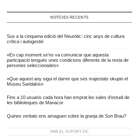
NOTÍCIES RECENTS
Sus a la cinquena edició del Neuròtic: cinc anys de cultura
crítica i autogestió
«En cap moment se’ns va comunicar que aquesta
participació tengués unes condicions diferents de la resta de
persones seleccionades»
«Que aquest any sigui el darrer que ses majestats okupin el
Museu Saridakis»
Fins a 10 usuaris cada hora han emprat les sales d’estudi de
les biblioteques de Manacor
Quines veritats ens amaguen sobre la granja de Son Brau?
AMB EL SUPORT DE: