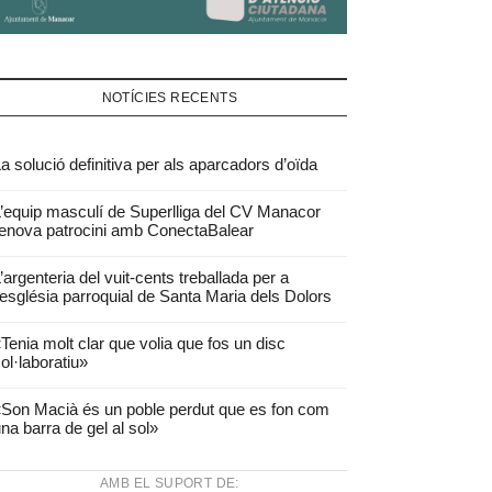
NOTÍCIES RECENTS
a solució definitiva per als aparcadors d’oïda
’equip masculí de Superlliga del CV Manacor
enova patrocini amb ConectaBalear
’argenteria del vuit-cents treballada per a
’església parroquial de Santa Maria dels Dolors
Tenia molt clar que volia que fos un disc
ol·laboratiu»
Son Macià és un poble perdut que es fon com
na barra de gel al sol»
AMB EL SUPORT DE: