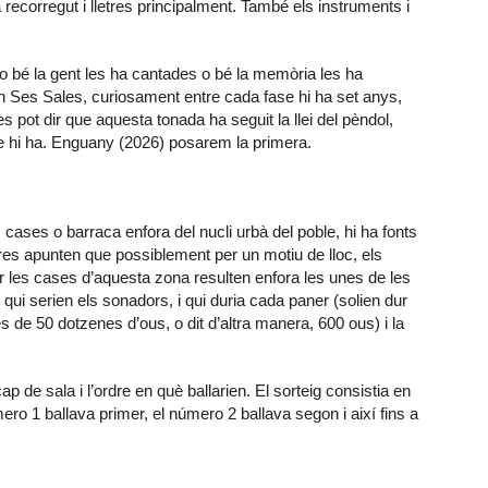
recorregut i lletres principalment. També els instruments i
 bé la gent les ha cantades o bé la memòria les ha
 Ses Sales, curiosament entre cada fase hi ha set anys,
pot dir que aquesta tonada ha seguit la llei del pèndol,
e hi ha. Enguany (2026) posarem la primera.
cases o barraca enfora del nucli urbà del poble, hi ha fonts
tres apunten que possiblement per un motiu de lloc, els
 les cases d’aquesta zona resulten enfora les unes de les
ui serien els sonadors, i qui duria cada paner (solien dur
s de 50 dotzenes d’ous, o dit d’altra manera, 600 ous) i la
cap de sala i l’ordre en què ballarien. El sorteig consistia en
ero 1 ballava primer, el número 2 ballava segon i així fins a