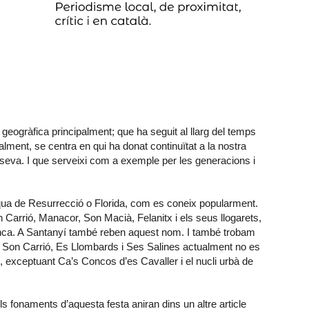
i geogràfica principalment; que ha seguit al llarg del temps
alment, se centra en qui ha donat continuïtat a la nostra
a seva. I que serveixi com a exemple per les generacions i
qua de Resurrecció o Florida, com es coneix popularment.
Carrió, Manacor, Son Macià, Felanitx i els seus llogarets,
lanca. A Santanyí també reben aquest nom. I també trobam
A Son Carrió, Es Llombards i Ses Salines actualment no es
x, exceptuant Ca’s Concos d’es Cavaller i el nucli urbà de
i els fonaments d’aquesta festa aniran dins un altre article