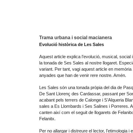
Trama urbana i social macianera 
Evolució històrica de Les Sales
Aquest article explica l’evolució, musical, social 
la tonada de Ses Sales al nostre llogaret. Especi
variant. Per tant, vagi aquest article en memòri
anyades que han de venir rere nostre. Amén.
Les Sales són una tonada pròpia del dia de Pas
De Sant Llorenç des Cardassar, passant per Son 
acabant pels terrers de Calonge i S’Alqueria B
sales a Es Llombards i Ses Salines i Porreres. 
canten així com el seguit de llogarets de Felanit
Felanitx.
Per no allargar i distreure el lector, l’etimologia 