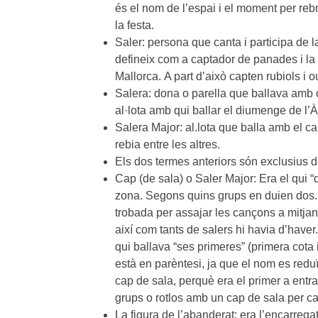
és el nom de l’espai i el moment per reb
la festa.
Saler: persona que canta i participa de 
defineix com a captador de panades i la 
Mallorca. A part d’això capten rubiols i o
Salera: dona o parella que ballava amb 
al·lota amb qui ballar el diumenge de l’À
Salera Major: al.lota que balla amb el cap
rebia entre les altres.
Els dos termes anteriors són exclusius de
Cap (de sala) o Saler Major: Era el qui 
zona. Segons quins grups en duien dos. Aq
trobada per assajar les cançons a mitja
així com tants de salers hi havia d’haver.
qui ballava “ses primeres” (primera cota
està en parèntesi, ja que el nom es redu
cap de sala, perquè era el primer a entra
grups o rotlos amb un cap de sala per ca
La figura de l’abanderat: era l’encarre