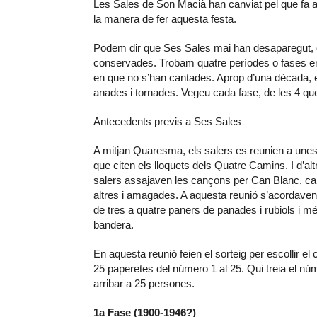
Les Sales de Son Macià han canviat pel que fa a 
la manera de fer aquesta festa.
Podem dir que Ses Sales mai han desaparegut, o
conservades. Trobam quatre períodes o fases en
en que no s’han cantades. Aprop d’una dècada, es 
anades i tornades. Vegeu cada fase, de les 4 qu
Antecedents previs a Ses Sales
A mitjan Quaresma, els salers es reunien a unes 
que citen els lloquets dels Quatre Camins. I d’al
salers assajaven les cançons per Can Blanc, car
altres i amagades. A aquesta reunió s’acordaven q
de tres a quatre paners de panades i rubiols i mé
bandera.
En aquesta reunió feien el sorteig per escollir el 
25 paperetes del número 1 al 25. Qui treia el núm
arribar a 25 persones.
1a Fase (1900-1946?)