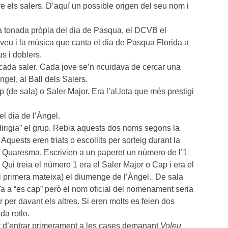
re els salers. D’aquí un possible origen del seu nom i
la tonada pròpia del dia de Pasqua, el DCVB el
veu i la música que canta el dia de Pasqua Florida a
us i doblers.
cada saler. Cada jove se’n ncuidava de cercar una
ngel, al Ball dels Salers.
 (de sala) o Saler Major. Era l’al.lota que més prestigi
l dia de l’Àngel.
“dirigia” el grup. Rebia aquests dos noms segons la
uests eren triats o escollits per sorteig durant la
n Quaresma. Escrivien a un paperet un número de l’1
 Qui treia el número 1 era el Saler Major o Cap i era el
 i primera mateixa) el diumenge de l’Àngel. De sala
ïa a “es cap” però el nom oficial del nomenament seria
r per davant els altres. Si eren molts es feien dos
da rotlo.
gat d’entrar primerament a les cases demanant
Voleu