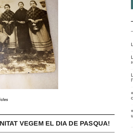
L
L
r
L
l
«
c
icles
«
u
NITAT VEGEM EL DIA DE PASQUA!