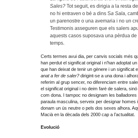
Sales?
Tot seguit, es dirigia a la resta d
no hi entraven o bé a dins S
a Sala
, cam
un parenostre o una avemaria i no un cre
Testimonis asseguren que els salers apur
aquests casos suposava una pèrdua de t
temps.
Certs termes avui dia, per canvis socials més qu
han perdut el significat original i n’han adoptat 
que han deixat de tenir un gènere i un significat 
anat a fer de saler?
dirigint-se a una dona i alho
referim al grup sencer, no diferenciam entre sale
el significat original i no deim faré de salera, sin
com dona. I tampoc no designam les balladores 
paraula masculina, serveix per designar homes i d
donam un ús neutre o pels dos sexes alhora. Aq
Macià en la dècada dels 2000 cap a l’actualitat.
Evolució