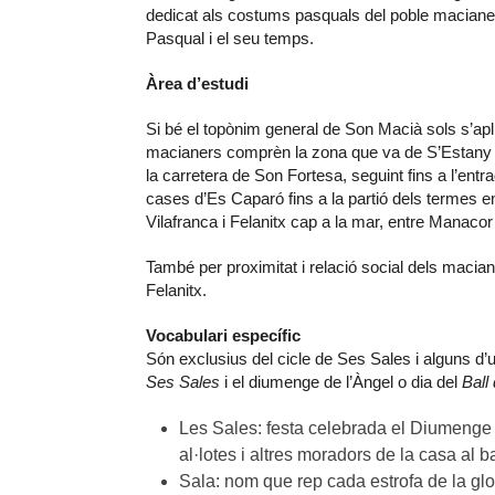
dedicat als costums pasquals del poble macianer,
Pasqual i el seu temps.
Àrea d’estudi
Si bé el topònim general de Son Macià sols s’apl
macianers comprèn la zona que va de S’Estany d’
la carretera de Son Fortesa, seguint fins a l’ent
cases d’Es Caparó fins a la partió dels termes ent
Vilafranca i Felanitx cap a la mar, entre Manacor
També per proximitat i relació social dels macia
Felanitx.
Vocabulari específic
Són exclusius del cicle de Ses Sales i alguns d’
Ses Sales
i el diumenge de l’Àngel o dia del
Ball
Les Sales: festa celebrada el Diumenge 
al·lotes i altres moradors de la casa al b
Sala: nom que rep cada estrofa de la g