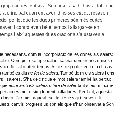
e grup i aquest entrava. Si a una casa hi havia dol, o bé
bra principal quan entraven dins
ses cases
, resaven
do, pel fet que les dues primeres són més curtes.
aven i controlaven bé el temps i allargar-se en
emps i així aquestes dues oracions s’ajustaven al
e necessaris, com la incorporació de les dones als salers;
un altre. Com per exemple saler i salera, són termes unisex o
específic i al mateix temps. Al nostre poble sentim a dir
has
ra també es diu
he fet de salera
. També deim els salers i ens
rs i saleres. S’ha de dir que el mot salera també ha perdut
ó que
aniré amb els salers
o
faré de saler
tant si és un home
per aquest nom, simplement balladores. Per tant, aquesta
ones. Per tant, aquest mot tot i que sigui masculí li
uests canvis progressius són els que s’han observat a Son