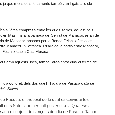
 ja que molts dels fonaments també van lligats al cicle
ica a l’àrea compresa entre les dues serres, aquest pels
en Mas fins a la barriada del Serralt de Manacor, arran de
rada de Manacor, passant per la Ronda Felanitx fins a les
re Manacor i Vilafranca. I d’allà de la partió entre Manacor,
 i Felanitx cap a Cala Murada.
ners amb aquests llocs, també l’àrea entra dins el terme de
un dia concret, dels dos que hi ha: dia de Pasqua o
dia de
 dels Salers
.
de Pasqua, el propòsit de la qual és convidar les
all dels Salers, primer ball posterior a la Quaresma.
losada o conjunt de cançons del dia de Pasqua. També