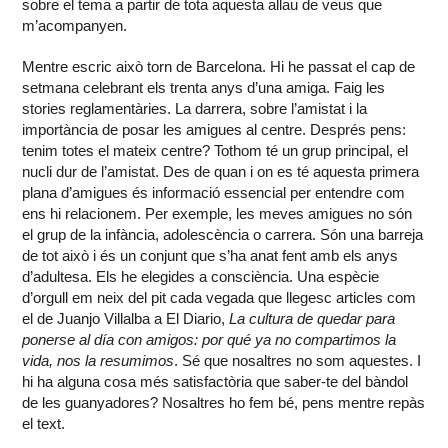
sobre el tema a partir de tota aquesta allau de veus que
m’acompanyen.
Mentre escric això torn de Barcelona. Hi he passat el cap de
setmana celebrant els trenta anys d’una amiga. Faig les
stories reglamentàries. La darrera, sobre l’amistat i la
importància de posar les amigues al centre. Després pens:
tenim totes el mateix centre? Tothom té un grup principal, el
nucli dur de l’amistat. Des de quan i on es té aquesta primera
plana d’amigues és informació essencial per entendre com
ens hi relacionem. Per exemple, les meves amigues no són
el grup de la infància, adolescència o carrera. Són una barreja
de tot això i és un conjunt que s’ha anat fent amb els anys
d’adultesa. Els he elegides a consciència. Una espècie
d’orgull em neix del pit cada vegada que llegesc articles com
el de Juanjo Villalba a El Diario,
La cultura de quedar para
ponerse al día con amigos: por qué ya no compartimos la
vida, nos la resumimos
. Sé que nosaltres no som aquestes. I
hi ha alguna cosa més satisfactòria que saber-te del bàndol
de les guanyadores? Nosaltres ho fem bé, pens mentre repàs
el text.