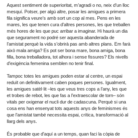
Aquest sentiment de superioritat, m’agradi o no, neix d’un lloc
mesquí. Potser, per algú altre, posar les amigues a primera
fila significa veure’s amb sort un cop al mes. Pens en les
mares, les que tenen cura d’altres persones, les que treballen
més hores de les que puc arribar a imaginar. Hi haurà un dia
que segurament no podré ser aquesta abanderada de
l’amistat perquè la vida s’obrirà pas amb altres plans. Em farà
això mala amiga? Es pot ser bona mare, bona amiga, bona
filla, bona treballadora, tot alhora i sense fissures? Els nivells
d’exigència femenina semblen no tenir final.
Tampoc totes les amigues poden estar al centre, un espai
reduït on definitivament caben poques persones. Igualment,
les amigues satèl·lit –les que veus tres cops a l’any, les que
et trobes de rebot, les que fas a l’extraescolar de torn– són
vitals per oxigenar el nucli dur de cadascuna. Perquè si una
cosa ens han ensenyat tots aquests anys de feminismes és
que l’amistat també necessita espai, crítica, transformació al
llarg dels anys.
És probable que d’aquí a un temps, quan faci la còpia de