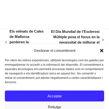
Els veïnats de Cales
El Dia Mundial de l’Esclerosi
de Mallorca
Múltiple posa el focus en la
next
perderen la
necessitat de millorar el
previous
post:
paciència, fa 20
diagnòstic
post:
Gestionar el consentiment
anys
Per oferir les millors experiències, utilitzem tecnologies com les galetes per
emmagatzemar i/o accedir a la informació del dispositiu. El consentiment a
aquestes tecnologies ens permetrà processar dades com el comportament
de navegació o els identificadors únics en aquest lloc. No consentir o
retirar el consentiment, pot afectar negativament a certes característiques i
funcions.
Instagram
Facebook
Twitter
Acceptar
Texts Legals
Rebutjar