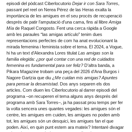
episodi del pòdcast Ciberlocutorio
Dejar ir con Sara Torres
,
passant pel reel on Nerea Pérez de las Heras exalta la
importància de les amigues en el seu procés de recuperació
després de patir l’amputació d’una cama, fins al llibre
Amiga
Mía
de Raquel Congosto. Fent una cerca ràpida a Google
amb les paraules “las amigas artículo” tenim dues
representacions perfectes de com ha anat evolucionant la
mirada femenina i feminista sobre el tema. El 2024, a Vogue,
hi ha un text d’Alexandra Lores titulat
Las amigas son la
familia elegida: ¿por qué contar con una red de cuidados
femenina es fundamental para ser feliz?
D’altra banda, a
Pikara Magazine trobam una peça del 2026 d’Ana Burgos i
Nagore Gartzia que diu
¿Me cuidan mis amigas? Apuntes
para pensar la desamistad
. Dos anys separen els dos
articles. Com diuen les Ciberlocutorio al darrer episodi del
programa –on recuperen el tema alguns anys després del
programa amb Sara Torres–, ja ha passat prou temps per fer
la volta sencera unes quantes vegades: les amigues són el
centre, les amigues em cuiden, les amigues no poden amb
tot, les amigues són un desquici, les amigues fan el que
poden. Així, en quin punt estem ara mateix? Intentaré divagar