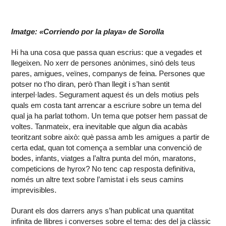
Imatge: «Corriendo por la playa» de Sorolla
Hi ha una cosa que passa quan escrius: que a vegades et
llegeixen. No xerr de persones anònimes, sinó dels teus
pares, amigues, veïnes, companys de feina. Persones que
potser no t’ho diran, però t’han llegit i s’han sentit
interpel·lades. Segurament aquest és un dels motius pels
quals em costa tant arrencar a escriure sobre un tema del
qual ja ha parlat tothom. Un tema que potser hem passat de
voltes. Tanmateix, era inevitable que algun dia acabàs
teoritzant sobre això: què passa amb les amigues a partir de
certa edat, quan tot comença a semblar una convenció de
bodes, infants, viatges a l’altra punta del món, maratons,
competicions de hyrox? No tenc cap resposta definitiva,
només un altre text sobre l’amistat i els seus camins
imprevisibles.
Durant els dos darrers anys s’han publicat una quantitat
infinita de llibres i converses sobre el tema: des del ja clàssic