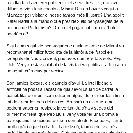
parella deu haver vengut sense els seus tres fills, que avui
dilluns devien tenir escola a Miami. Deuen haver vengut a
Manacor per visitar el nostre famós més il·lustre? L’ha acollit
Rafel Nadal a la mansió que presideix els penyasegats de la
bocana de Portocristo? O li ha fet pagar habitació a l’hotel-
acadèmia?
Sigui com sigui, de ben segur que qualque amic de Miami va
recomanar al millor futbolista de la història del futbol els
caragols de Nou Convent, gustosos com ells tots sols. Pep
Lluís Veny n’estava alabat de la visita i va publicar la foto amb
un agraït «Gracias por venir».
Són, amics lectors, els capricis d’avui. La intel·ligència
artificial ha posat a l’abast de qualsevol usuari de carrer la
possibilitat de modificar i editar imatges, de recrear-les i fins i
tot de crear-les des del no-res. Arribarà un dia que ja no
podrem saber on resideix la veritat. Ja s’ha vist des del
primer moment, que Pep Lluís Veny volia fer una broma a
parroquians i seguidors del seu compte de Facebook, i amb
molta gràcia que ho ha fet. La reflexió, tanmateix, va més
enllà i ha de ser més fonda. Què passarà quan ens vulguin fer