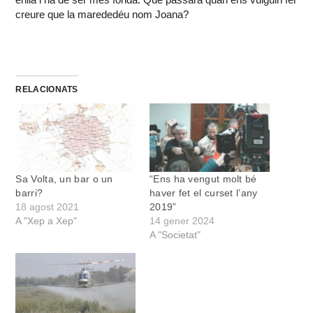
creure que la marededéu nom Joana?
RELACIONATS
Sa Volta, un bar o un
“Ens ha vengut molt bé
barri?
haver fet el curset l’any
18 agost 2021
2019”
A "Xep a Xep"
14 gener 2024
A "Societat"