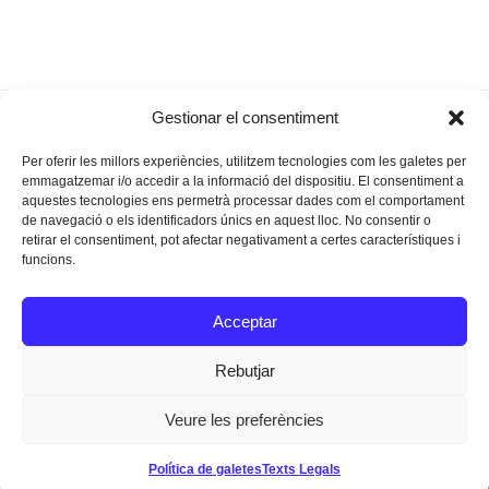
El quadern
Cap de setmana intens a S’Agrícola:
Gestionar el consentiment
previous
next
de na Lise
concert líric, xerrada i presentació
post:
post:
Per oferir les millors experiències, utilitzem tecnologies com les galetes per
emmagatzemar i/o accedir a la informació del dispositiu. El consentiment a
aquestes tecnologies ens permetrà processar dades com el comportament
de navegació o els identificadors únics en aquest lloc. No consentir o
retirar el consentiment, pot afectar negativament a certes característiques i
funcions.
Instagram
Facebook
Twitter
Acceptar
Texts Legals
Rebutjar
Veure les preferències
Dissenyat a
Ideograma
Política de galetes
Texts Legals