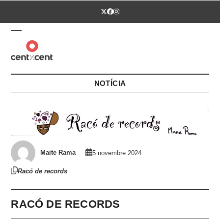
Skip
Twitter
Facebook
Instagram
to
content
Open
Close
mobile
mobile
menu
menu
NOTÍCIA
Maite Rama
5 novembre 2024
Racó de records
RACÓ DE RECORDS