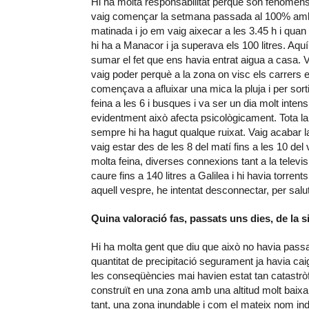
Hi ha molta responsabilitat perquè són fenòmens 
vaig començar la setmana passada al 100% amb 
matinada i jo em vaig aixecar a les 3.45 h i qua
hi ha a Manacor i ja superava els 100 litres. Aquí
sumar el fet que ens havia entrat aigua a casa. Va
vaig poder perquè a la zona on visc els carrers e
començava a afluixar una mica la pluja i per sorti
feina a les 6 i busques i va ser un dia molt inten
evidentment això afecta psicològicament. Tota l
sempre hi ha hagut qualque ruixat. Vaig acabar la
vaig estar des de les 8 del matí fins a les 10 de
molta feina, diverses connexions tant a la televis
caure fins a 140 litres a Galilea i hi havia torre
aquell vespre, he intentat desconnectar, per salu
Quina valoració fas, passats uns dies, de la s
Hi ha molta gent que diu que això no havia passa
quantitat de precipitació segurament ja havia ca
les conseqüències mai havien estat tan catastrò
construït en una zona amb una altitud molt baixa, 
tant, una zona inundable i com el mateix nom in