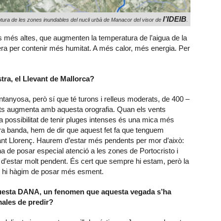
l’IDEIB
tura de les zones inundables del nucli urbà de Manacor del visor de
.
s més altes, que augmenten la temperatura de l’aigua de la
era per contenir més humitat. A més calor, més energia. Per
tra, el Llevant de Mallorca?
anyosa, però sí que té turons i relleus moderats, de 400 –
ixats augmenta amb aquesta orografia. Quan els vents
la possibilitat de tenir pluges intenses és una mica més
tra banda, hem de dir que aquest fet fa que tenguem
ant Llorenç. Haurem d’estar més pendents per mor d’això:
a de posar especial atenció a les zones de Portocristo i
à d’estar molt pendent. És cert que sempre hi estam, però la
que hi hàgim de posar més esment.
questa DANA, un fenomen que aquesta vegada s’ha
i males de predir?