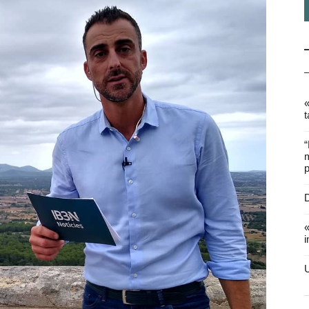
«
t
“
m
p
D
«
i
U