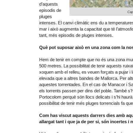
d’aquests
episodis de
Cap
pluges
intenses. El canvi climàtic ens du a temperature
mar i això augmenta la capacitat que té l’atmosf
tant, més episodis de pluges intenses.
Què pot suposar això en una zona com la nos
Hem de tenir en compte que no és una zona munt
500 metres. La possibilitat de tenir aquests ru
xoquen amb el relleu, es veuen forçats a pujar i 
elevada que a altres bandes de Mallorca. Per al
aquestes torrentades. En el cas de Manacor i S
els torrents passen per dins del poble. També s’h
Portocolom perquè són llocs delicats i s’hi haur
possibilitat de tenir més pluges torrencials fa 
Com has viscut aquests darrers dies amb a
allargat tant i que ja de per si, són incertes 