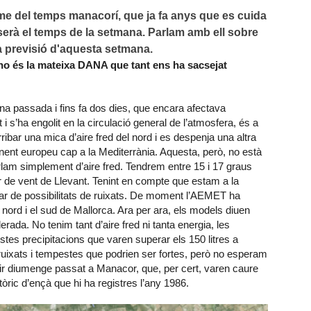
me del temps manacorí, que ja fa anys que es cuida 
serà el temps de la setmana. Parlam amb ell sobre 
a previsió d'aquesta setmana. 
 no és la mateixa DANA que tant ens ha sacsejat
a passada i fins fa dos dies, que encara afectava
i s’ha engolit en la circulació general de l’atmosfera, és a
arribar una mica d’aire fred del nord i es despenja una altra
tinent europeu cap a la Mediterrània. Aquesta, però, no està
am simplement d’aire fred. Tendrem entre 15 i 17 graus
 de vent de Llevant. Tenint en compte que estam a la
rrar de possibilitats de ruixats. De moment l’AEMET ha
al nord i el sud de Mallorca. Ara per ara, els models diuen
ada. No tenim tant d’aire fred ni tanta energia, les
tes precipitacions que varen superar els 150 litres a
 ruixats i tempestes que podrien ser fortes, però no esperam
ir diumenge passat a Manacor, que, per cert, varen caure
tòric d’ençà que hi ha registres l’any 1986.