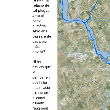
Hi ha una
relació de
tot plegat
amb el
canvi
climàtic.
Això ens
passarà de
cada pic
més
sovint?
Hi ha
estudis que
ja
demostren
que hi ha
una relació
directa amb
el canvi
climàtic i
l’augment