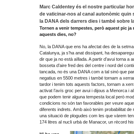
Marc Caldentey és el nostre particular ho
de vaticinar-nos al canal autonòmic quin 
la DANA dels darrers dies i també sobre l
Tornen a venir tempestes, però aquest pic ja
aquests dies, no?
No, la DANA que ens ha afectat des de la setman
Catalunya, ja s’ha anat dissipant, ha desaparegut 
dir que ja no està aïllada. A partir d’avui torna a 
bosseta d’aire fred des del centre i nord del con
tancada, no és una DANA com a tal sinó que parl
negatius en 5500 metres i també tornam a xerrar
tardor i tenim tots aquests factors, tornam a xe
activat l’avís groc per avui i dijous a Menorca i 
que podem tenir alguna tempesta local però moder
condicions no són tan favorables per veure aques
diferents indrets. Amb això tenim probabilitat de
una situació de plogudes com les que vàrem ten
174 litres al nucli urbà de Manacor, un rècord his