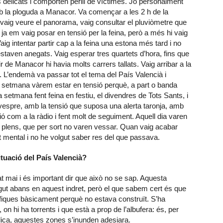
delicats i comporten perill de víctimes. Jo personalment
la ploguda a Manacor. Va començar a les 2 h de la
n vaig veure el panorama, vaig consultar el pluviòmetre que
 ja em vaig posar en tensió per la feina, però a més hi vaig
ig intentar partir cap a la feina una estona més tard i no
staven anegats. Vaig esperar tres quartets d’hora, fins que
r de Manacor hi havia molts carrers tallats. Vaig arribar a la
s. L’endemà va passar tot el tema del País Valencià i
a setmana vàrem estar en tensió perquè, a part o banda
 setmana fent feina en festiu, el divendres de Tots Sants, i
l vespre, amb la tensió que suposa una alerta taronja, amb
ió com a la ràdio i fent molt de seguiment. Aquell dia varen
nts plens, que per sort no varen vessar. Quan vaig acabar
t mental i no he volgut saber res del que passava.
ituació del País Valencià?
t mai i és important dir que això no se sap. Aquesta
igut abans en aquest indret, però el que sabem cert és que
fiques bàsicament perquè no estava construït. S’ha
on hi ha torrents i que està a prop de l’albufera: és, per
dica, aquestes zones s’inunden adesiara.