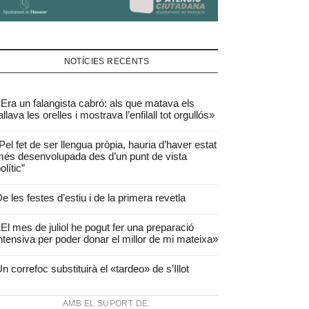
NOTÍCIES RECENTS
Era un falangista cabró: als que matava els
allava les orelles i mostrava l’enfilall tot orgullós»
Pel fet de ser llengua pròpia, hauria d’haver estat
és desenvolupada des d’un punt de vista
olític”
e les festes d’estiu i de la primera revetla
El mes de juliol he pogut fer una preparació
ntensiva per poder donar el millor de mi mateixa»
n correfoc substituirà el «tardeo» de s’Illot
AMB EL SUPORT DE: