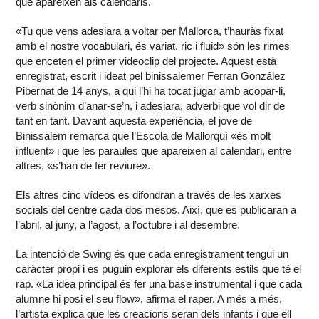
que apareixen als calendaris.
«Tu que vens adesiara a voltar per Mallorca, t’hauràs fixat
amb el nostre vocabulari, és variat, ric i fluid» són les rimes
que enceten el primer videoclip del projecte. Aquest està
enregistrat, escrit i ideat pel binissalemer Ferran González
Pibernat de 14 anys, a qui l’hi ha tocat jugar amb acopar-li,
verb sinònim d’anar-se’n, i adesiara, adverbi que vol dir de
tant en tant. Davant aquesta experiència, el jove de
Binissalem remarca que l’Escola de Mallorquí «és molt
influent» i que les paraules que apareixen al calendari, entre
altres, «s’han de fer reviure».
Els altres cinc vídeos es difondran a través de les xarxes
socials del centre cada dos mesos. Així, que es publicaran a
l’abril, al juny, a l’agost, a l’octubre i al desembre.
La intenció de Swing és que cada enregistrament tengui un
caràcter propi i es puguin explorar els diferents estils que té el
rap. «La idea principal és fer una base instrumental i que cada
alumne hi posi el seu flow», afirma el raper. A més a més,
l’artista explica que les creacions seran dels infants i que ell