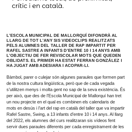
L’ESCOLA MUNICIPAL DE MALLORQUÍ DIFONDRÀ AL
LLARG DE TOT L’ANY SIS VIDEOCLIPS REALITZATS
PELS ALUMNES DEL TALLER DE RAP IMPARTIT PER
RAFEL SASTRE A INFANTS D’ENTRE 10 I 14 ANYS AMB
L’OBJECTIU DE FER REVISCOLAR MOTS QUE QUEDEN
OBLIDATS. EL PRIMER HA ESTAT FERRAN GONZÁLEZ I
HA JUGAT AMB ADESIARA I ACOPAR-LI.
Bàmbol, parer o culejar són algunes paraules que formen part
de la nostra cultura lingüística, però que de cada vegada
s’utilitzen menys i molta gent no sap de la seva existència. És
per això, que des de l’Escola Municipal de Mallorquí han tret
un nou projecte en el qual es combinen els calendaris de
mots en desús i l’art del rap en català del taller que va impartir
Rafel Sastre, Swing, a 13 infants d’entre 10 i 14 anys. Al llarg
del 2022, els alumnes del curs realitzaran sis vídeos fent
servir dues paraules diferents per cada enregistrament de les