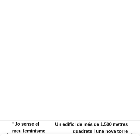
“Jo sense el
Un edifici de més de 1.500 metres
meu feminisme
quadrats i una nova torre
previous
next
no hauria estat
substituiran l’actual parc de