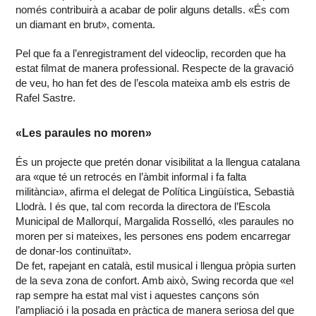
només contribuirà a acabar de polir alguns detalls. «És com
un diamant en brut», comenta.
Pel que fa a l’enregistrament del videoclip, recorden que ha
estat filmat de manera professional. Respecte de la gravació
de veu, ho han fet des de l’escola mateixa amb els estris de
Rafel Sastre.
«Les paraules no moren»
És un projecte que pretén donar visibilitat a la llengua catalana
ara «que té un retrocés en l’àmbit informal i fa falta
militància», afirma el delegat de Política Lingüística, Sebastià
Llodrà. I és que, tal com recorda la directora de l’Escola
Municipal de Mallorquí, Margalida Rosselló, «les paraules no
moren per si mateixes, les persones ens podem encarregar
de donar-los continuïtat».
De fet, rapejant en català, estil musical i llengua pròpia surten
de la seva zona de confort. Amb això, Swing recorda que «el
rap sempre ha estat mal vist i aquestes cançons són
l’ampliació i la posada en pràctica de manera seriosa del que