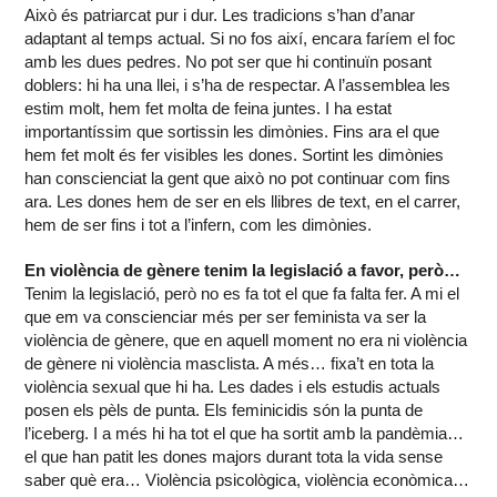
Això és patriarcat pur i dur. Les tradicions s’han d’anar
adaptant al temps actual. Si no fos així, encara faríem el foc
amb les dues pedres. No pot ser que hi continuïn posant
doblers: hi ha una llei, i s’ha de respectar. A l’assemblea les
estim molt, hem fet molta de feina juntes. I ha estat
importantíssim que sortissin les dimònies. Fins ara el que
hem fet molt és fer visibles les dones. Sortint les dimònies
han conscienciat la gent que això no pot continuar com fins
ara. Les dones hem de ser en els llibres de text, en el carrer,
hem de ser fins i tot a l’infern, com les dimònies.
En violència de gènere tenim la legislació a favor, però…
Tenim la legislació, però no es fa tot el que fa falta fer. A mi el
que em va conscienciar més per ser feminista va ser la
violència de gènere, que en aquell moment no era ni violència
de gènere ni violència masclista. A més… fixa’t en tota la
violència sexual que hi ha. Les dades i els estudis actuals
posen els pèls de punta. Els feminicidis són la punta de
l’iceberg. I a més hi ha tot el que ha sortit amb la pandèmia…
el que han patit les dones majors durant tota la vida sense
saber què era… Violència psicològica, violència econòmica…