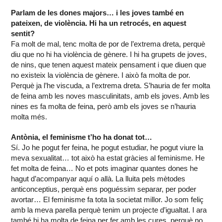
Parlam de les dones majors… i les joves també en
pateixen, de violència. Hi ha un retrocés, en aquest
sentit?
Fa molt de mal, tenc molta de por de l’extrema dreta, perquè
diu que no hi ha violència de gènere. I hi ha grupets de joves,
de nins, que tenen aquest mateix pensament i que diuen que
no existeix la violència de gènere. I això fa molta de por.
Perquè ja l’he viscuda, a l’extrema dreta. S’hauria de fer molta
de feina amb les noves masculinitats, amb els joves. Amb les
nines es fa molta de feina, però amb els joves se n’hauria
molta més.
Antònia, el feminisme t’ho ha donat tot…
Sí. Jo he pogut fer feina, he pogut estudiar, he pogut viure la
meva sexualitat… tot això ha estat gràcies al feminisme. He
fet molta de feina… No et pots imaginar quantes dones he
hagut d’acompanyar aquí o allà. La lluita pels mètodes
anticonceptius, perquè ens poguéssim separar, per poder
avortar… El feminisme fa tota la societat millor. Jo som feliç
amb la meva parella perquè tenim un projecte d’igualtat. I ara
també hi ha molta de feina per fer amb les cures, perquè no