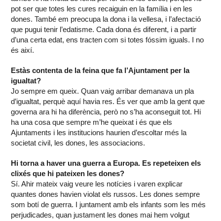
pot ser que totes les cures recaiguin en la família i en les
dones. També em preocupa la dona i la vellesa, i l’afectació
que pugui tenir l’edatisme. Cada dona és diferent, i a partir
d’una certa edat, ens tracten com si totes fóssim iguals. I no
és així.
Estàs contenta de la feina que fa l’Ajuntament per la
igualtat?
Jo sempre em queix. Quan vaig arribar demanava un pla
d’igualtat, perquè aquí havia res. És ver que amb la gent que
governa ara hi ha diferència, però no s’ha aconseguit tot. Hi
ha una cosa que sempre m’he queixat i és que els
Ajuntaments i les institucions haurien d’escoltar més la
societat civil, les dones, les associacions.
Hi torna a haver una guerra a Europa. Es repeteixen els
clixés que hi pateixen les dones?
Sí. Ahir mateix vaig veure les notícies i varen explicar
quantes dones havien violat els russos. Les dones sempre
som botí de guerra. I juntament amb els infants som les més
perjudicades, quan justament les dones mai hem volgut