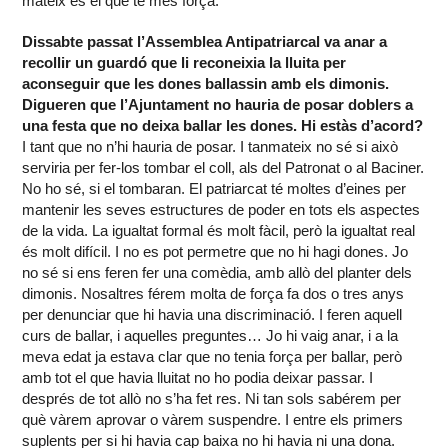
mateix és el que té més força.
Dissabte passat l’Assemblea Antipatriarcal va anar a
recollir un guardó que li reconeixia la lluita per
aconseguir que les dones ballassin amb els dimonis.
Digueren que l’Ajuntament no hauria de posar doblers a
una festa que no deixa ballar les dones. Hi estàs d’acord?
I tant que no n’hi hauria de posar. I tanmateix no sé si això
serviria per fer-los tombar el coll, als del Patronat o al Baciner.
No ho sé, si el tombaran. El patriarcat té moltes d’eines per
mantenir les seves estructures de poder en tots els aspectes
de la vida. La igualtat formal és molt fàcil, però la igualtat real
és molt difícil. I no es pot permetre que no hi hagi dones. Jo
no sé si ens feren fer una comèdia, amb allò del planter dels
dimonis. Nosaltres férem molta de força fa dos o tres anys
per denunciar que hi havia una discriminació. I feren aquell
curs de ballar, i aquelles preguntes… Jo hi vaig anar, i a la
meva edat ja estava clar que no tenia força per ballar, però
amb tot el que havia lluitat no ho podia deixar passar. I
després de tot allò no s’ha fet res. Ni tan sols sabérem per
què vàrem aprovar o vàrem suspendre. I entre els primers
suplents per si hi havia cap baixa no hi havia ni una dona.