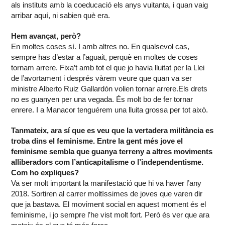
als instituts amb la coeducació els anys vuitanta, i quan vaig
arribar aquí, ni sabien què era.
Hem avançat, però?
En moltes coses sí. I amb altres no. En qualsevol cas,
sempre has d’estar a l’aguait, perquè en moltes de coses
tornam arrere. Fixa’t amb tot el que jo havia lluitat per la Llei
de l’avortament i després vàrem veure que quan va ser
ministre Alberto Ruiz Gallardón volien tornar arrere.Els drets
no es guanyen per una vegada. És molt bo de fer tornar
enrere. I a Manacor tenguérem una lluita grossa per tot això.
Tanmateix, ara sí que es veu que la vertadera militància es
troba dins el feminisme. Entre la gent més jove el
feminisme sembla que guanya terreny a altres moviments
alliberadors com l’anticapitalisme o l’independentisme.
Com ho expliques?
Va ser molt important la manifestació que hi va haver l’any
2018. Sortiren al carrer moltíssimes de joves que varen dir
que ja bastava. El moviment social en aquest moment és el
feminisme, i jo sempre l’he vist molt fort. Però és ver que ara