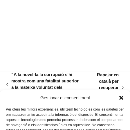
“A la novel·la la corrupció s’hi
Rapejar en
mostra com una fatalitat superior
català per
previous
a la mateixa voluntat dels
recuperar
next
post:
individus”
paraules en
post:
Gestionar el consentiment
desús
Per oferir les millors experiències, utilitzem tecnologies com les galetes per
emmagatzemar i/o accedir a la informació del dispositiu. El consentiment a
aquestes tecnologies ens permetrà processar dades com el comportament
de navegació o els identificadors únics en aquest lloc. No consentir o