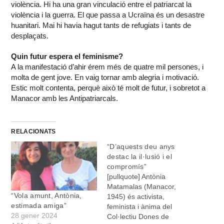
violència. Hi ha una gran vinculació entre el patriarcat la
violència i la guerra. El que passa a Ucraïna és un desastre
huanitari. Mai hi havia hagut tants de refugiats i tants de
desplaçats.
Quin futur espera el feminisme?
A la manifestació d’ahir érem més de quatre mil persones, i
molta de gent jove. En vaig tornar amb alegria i motivació.
Estic molt contenta, perquè això té molt de futur, i sobretot a
Manacor amb les Antipatriarcals.
RELACIONATS
“D’aquests deu anys
destac la il·lusió i el
compromís”
[pullquote] Antònia
Matamalas (Manacor,
“Vola amunt, Antònia,
1945) és activista,
estimada amiga”
feminista i ànima del
28 gener 2024
Col·lectiu Dones de