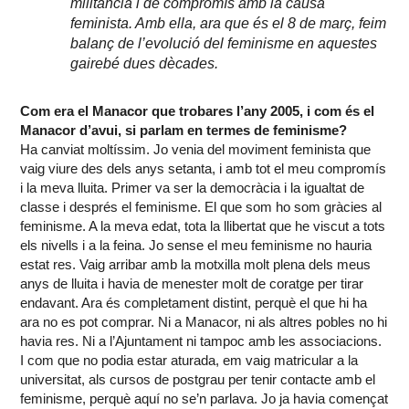
militància i de compromís amb la causa
feminista. Amb ella, ara que és el 8 de març, feim
balanç de l’evolució del feminisme en aquestes
gairebé dues dècades.
Com era el Manacor que trobares l’any 2005, i com és el
Manacor d’avui, si parlam en termes de feminisme?
Ha canviat moltíssim. Jo venia del moviment feminista que
vaig viure des dels anys setanta, i amb tot el meu compromís
i la meva lluita. Primer va ser la democràcia i la igualtat de
classe i després el feminisme. El que som ho som gràcies al
feminisme. A la meva edat, tota la llibertat que he viscut a tots
els nivells i a la feina. Jo sense el meu feminisme no hauria
estat res. Vaig arribar amb la motxilla molt plena dels meus
anys de lluita i havia de menester molt de coratge per tirar
endavant. Ara és completament distint, perquè el que hi ha
ara no es pot comprar. Ni a Manacor, ni als altres pobles no hi
havia res. Ni a l’Ajuntament ni tampoc amb les associacions.
I com que no podia estar aturada, em vaig matricular a la
universitat, als cursos de postgrau per tenir contacte amb el
feminisme, perquè aquí no se’n parlava. Jo ja havia començat