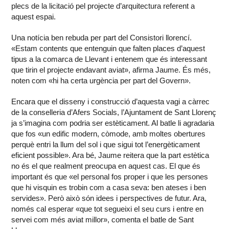
plecs de la licitació pel projecte d’arquitectura referent a
aquest espai.
Una notícia ben rebuda per part del Consistori llorencí.
«Estam contents que entenguin que falten places d’aquest
tipus a la comarca de Llevant i entenem que és interessant
que tirin el projecte endavant aviat», afirma Jaume. És més,
noten com «hi ha certa urgència per part del Govern».
Encara que el disseny i construcció d’aquesta vagi a càrrec
de la conselleria d’Afers Socials, l’Ajuntament de Sant Llorenç
ja s’imagina com podria ser estèticament. Al batle li agradaria
que fos «un edific modern, còmode, amb moltes obertures
perquè entri la llum del sol i que sigui tot l’energèticament
eficient possible». Ara bé, Jaume reitera que la part estètica
no és el que realment preocupa en aquest cas. El que és
important és que «el personal fos proper i que les persones
que hi visquin es trobin com a casa seva: ben ateses i ben
servides». Però això són idees i perspectives de futur. Ara,
només cal esperar «que tot segueixi el seu curs i entre en
servei com més aviat millor», comenta el batle de Sant