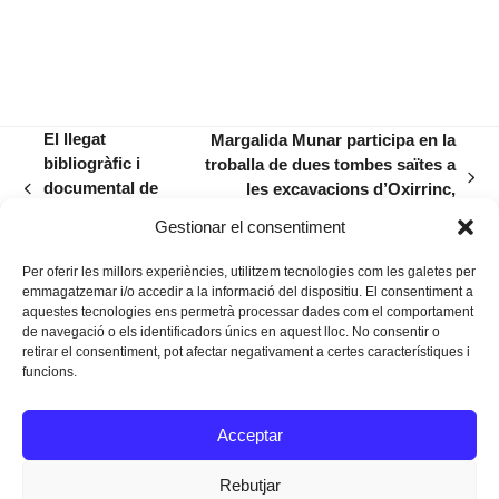
El llegat
Margalida Munar participa en la
bibliogràfic i
troballa de dues tombes saïtes a
next
documental de
les excavacions d’Oxirrinc,
previous
post:
Joan Riera
Egipte
post:
Gestionar el consentiment
Ferrari
Per oferir les millors experiències, utilitzem tecnologies com les galetes per
emmagatzemar i/o accedir a la informació del dispositiu. El consentiment a
aquestes tecnologies ens permetrà processar dades com el comportament
de navegació o els identificadors únics en aquest lloc. No consentir o
retirar el consentiment, pot afectar negativament a certes característiques i
funcions.
Instagram
Facebook
Twitter
Acceptar
Texts Legals
Rebutjar