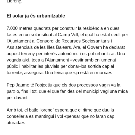
Llorenç.
El solar ja és urbanitzable
7.000 metres quadrats per construir la residència en dues
fases en un solar situat al Camp Vell, el qual ha estat cedit per
l’Ajuntament al Consorci de Recursos Sociosanitaris i
Assistencials de les Illes Balears. Ara, el Govern ha declarat
aquest terreny per interès autonòmic i es pot urbanitzar. Una
vegada així, toca a l’Ajuntament «vestir amb enllumenat
públic i habilitar les pluvials per donar-los sortida cap al
torrent», assegura. Una feina que «ja està en marxa».
Pep Jaume té l’objectiu que els dos processos vagin «a la
par» o, fins i tot, que el que fan des del municipi vagi una mica
per davant.
Amb tot, el batle llorencí espera que el ritme que duu la
conselleria es mantingui i vol «pensar que no faran cap
aturada».