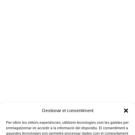
Alboronia
La gestació subrogada al Dilluns de
previous
Gestionar el consentiment
next
l’Obra
post:
post:
Per oferir les millors experiències, utilitzem tecnologies com les galetes per
emmagatzemar i/o accedir a la informació del dispositiu. El consentiment a
aquestes tecnologies ens permetrà processar dades com el comportament