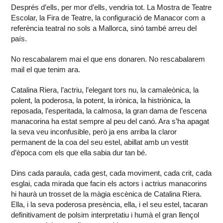
Després d’ells, per mor d’ells, vendria tot. La Mostra de Teatre
Escolar, la Fira de Teatre, la configuració de Manacor com a
referència teatral no sols a Mallorca, sinó també arreu del
país.
No rescabalarem mai el que ens donaren. No rescabalarem
mail el que tenim ara.
Catalina Riera, l’actriu, l’elegant tors nu, la camaleònica, la
polent, la poderosa, la potent, la irònica, la histriònica, la
reposada, l’esperitada, la calmosa, la gran dama de l’escena
manacorina ha estat sempre al peu del canó. Ara s’ha apagat
la seva veu inconfusible, però ja ens arriba la claror
permanent de la coa del seu estel, abillat amb un vestit
d’època com els que ella sabia dur tan bé.
Dins cada paraula, cada gest, cada moviment, cada crit, cada
esglai, cada mirada que facin els actors i actrius manacorins
hi haurà un trosset de la màgia escènica de Catalina Riera.
Ella, i la seva poderosa presència, ella, i el seu estel, tacaran
definitivament de polsim interpretatiu i humà el gran llençol