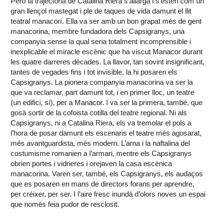
Però la trajectòria de Catalina Riera s’allarga i s’estén com un
gran llençol mastegat i ple de taques de vida damunt el llit
teatral manacorí. Ella va ser amb un bon grapat més de gent
manacorina, membre fundadora dels Capsigranys, una
companyia sense la qual seria totalment incomprensible i
inexplicable el miracle escènic que ha viscut Manacor durant
les quatre darreres dècades. La llavor, tan sovint insignificant,
tantes de vegades fins i tot invisible, la hi posaren els
Capsigranys. La pionera companyia manacorina va ser la
que va reclamar, part damunt tot, i en primer lloc, un teatre
(un edifici, sí), per a Manacor. I va ser la primera, també, que
gosà sortir de la cofoista cotilla del teatre regional. Ni als
Capsigranys, ni a Catalina Riera, els va tremolar el pols a
l’hora de posar damunt els escenaris el teatre més agosarat,
més avantguardista, més modern. L’arna i la naftalina del
costumisme romanien a l’armari, mentre els Capsigranys
obrien portes i vidrieres i orejaven la casa escènica
manacorina. Varen ser, també, els Capsigranys, els audaços
que es posaren en mans de directors forans per aprendre,
per créixer, per ser. I l’aire fresc inundà d’olors noves un espai
que només feia pudor de resclosit.