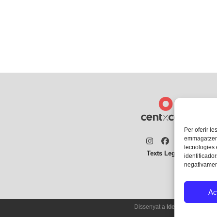
Per oferir le
emmagatzemar
Instagram
Facebook
Twitter
tecnologies
Texts Legals
identificador
negativament
Ac
Dissenyat a
Ideograma