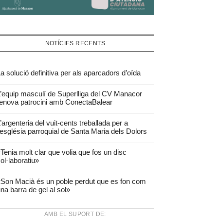
NOTÍCIES RECENTS
a solució definitiva per als aparcadors d’oïda
’equip masculí de Superlliga del CV Manacor
enova patrocini amb ConectaBalear
’argenteria del vuit-cents treballada per a
’església parroquial de Santa Maria dels Dolors
Tenia molt clar que volia que fos un disc
ol·laboratiu»
Son Macià és un poble perdut que es fon com
na barra de gel al sol»
AMB EL SUPORT DE: