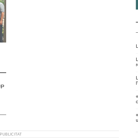
L
L
r
L
l
UP
«
c
«
u
PUBLICITAT