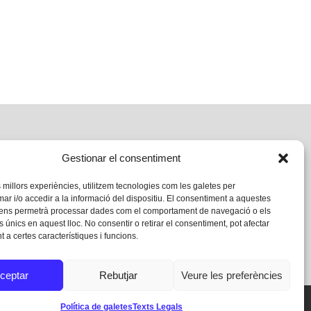
Gestionar el consentiment
s millors experiències, utilitzem tecnologies com les galetes per
 i/o accedir a la informació del dispositiu. El consentiment a aquestes
 ens permetrà processar dades com el comportament de navegació o els
s únics en aquest lloc. No consentir o retirar el consentiment, pot afectar
 a certes característiques i funcions.
ceptar
Rebutjar
Veure les preferències
Política de galetes
Texts Legals