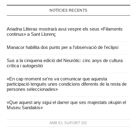
NOTÍCIES RECENTS
Ariadna Lliteras mostrarà avui vespre els seus «Filaments
continus» a Sant Llorenç
Manacor habilita dos punts per a l’observació de l’eclipsi
Sus a la cinquena edició del Neuròtic: cinc anys de cultura
crítica i autogestió
«En cap moment se’ns va comunicar que aquesta
participació tengués unes condicions diferents de la resta de
persones seleccionades»
«Que aquest any sigui el darrer que ses majestats okupin el
Museu Saridakis»
AMB EL SUPORT DE: