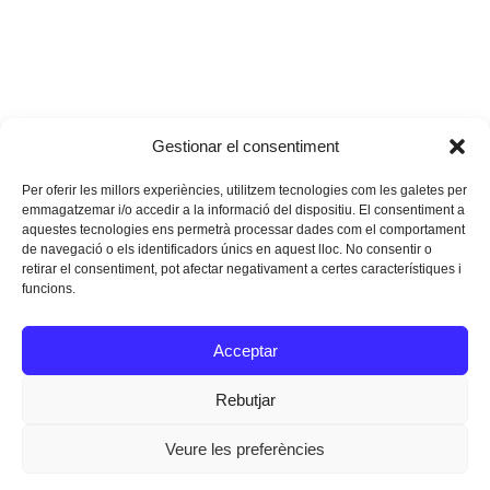
Gestionar el consentiment
Per oferir les millors experiències, utilitzem tecnologies com les galetes per
emmagatzemar i/o accedir a la informació del dispositiu. El consentiment a
aquestes tecnologies ens permetrà processar dades com el comportament
de navegació o els identificadors únics en aquest lloc. No consentir o
retirar el consentiment, pot afectar negativament a certes característiques i
funcions.
Instagram
Facebook
Twitter
Acceptar
Texts Legals
Rebutjar
Veure les preferències
Dissenyat a
Ideograma