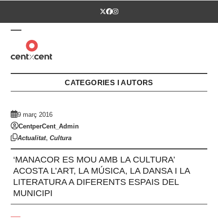
Skip
Twitter
Facebook
Instagram
to
content
Open
Close
mobile
mobile
menu
menu
CATEGORIES I AUTORS
9 març 2016
CentperCent_Admin
,
Actualitat
Cultura
‘MANACOR ES MOU AMB LA CULTURA’
ACOSTA L’ART, LA MÚSICA, LA DANSA I LA
LITERATURA A DIFERENTS ESPAIS DEL
MUNICIPI