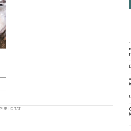
“
m
p
D
«
i
U
C
PUBLICITAT
f