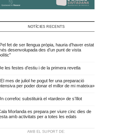
NOTÍCIES RECENTS
Pel fet de ser llengua pròpia, hauria d’haver estat
és desenvolupada des d’un punt de vista
olític”
e les festes d’estiu i de la primera revetla
El mes de juliol he pogut fer una preparació
ntensiva per poder donar el millor de mi mateixa»
n correfoc substituirà el «tardeo» de s’Illot
ala Morlanda es prepara per viure cinc dies de
esta amb activitats per a totes les edats
AMB EL SUPORT DE: