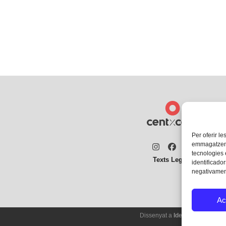
Per oferir le
emmagatzemar
Instagram
Facebook
Twitter
tecnologies
Texts Legals
identificador
negativament
Ac
Dissenyat a
Ideograma