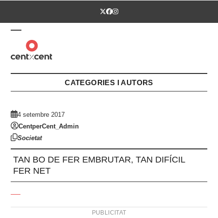
Skip
Twitter
Facebook
Instagram
to
content
Open
Close
mobile
mobile
menu
menu
CATEGORIES I AUTORS
4 setembre 2017
CentperCent_Admin
Societat
TAN BO DE FER EMBRUTAR, TAN DIFÍCIL
FER NET
PUBLICITAT