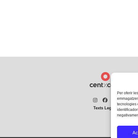
Per oferir le
emmagatzemar
Instagram
Facebook
Twitter
tecnologies
Texts Legals
identificador
negativament
Ac