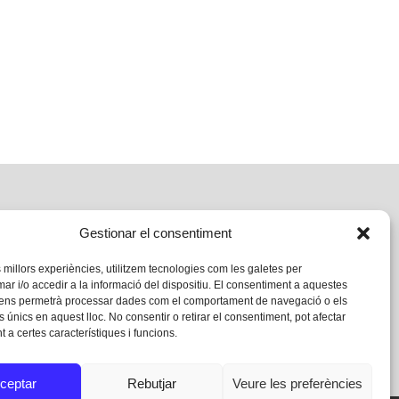
Gestionar el consentiment
s millors experiències, utilitzem tecnologies com les galetes per
 i/o accedir a la informació del dispositiu. El consentiment a aquestes
 ens permetrà processar dades com el comportament de navegació o els
s únics en aquest lloc. No consentir o retirar el consentiment, pot afectar
 a certes característiques i funcions.
ceptar
Rebutjar
Veure les preferències