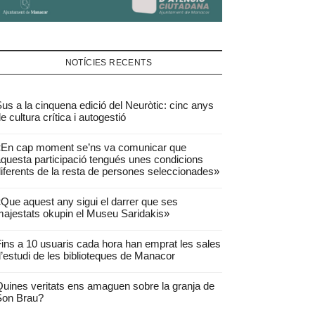
NOTÍCIES RECENTS
us a la cinquena edició del Neuròtic: cinc anys
e cultura crítica i autogestió
«En cap moment se’ns va comunicar que
questa participació tengués unes condicions
iferents de la resta de persones seleccionades»
Que aquest any sigui el darrer que ses
ajestats okupin el Museu Saridakis»
ins a 10 usuaris cada hora han emprat les sales
’estudi de les biblioteques de Manacor
uines veritats ens amaguen sobre la granja de
Son Brau?