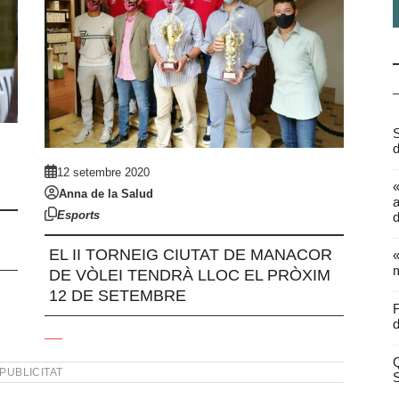
S
d
12 setembre 2020
Anna de la Salud
a
Esports
d
EL II TORNEIG CIUTAT DE MANACOR
«
m
DE VÒLEI TENDRÀ LLOC EL PRÒXIM
12 DE SETEMBRE
F
d
Q
PUBLICITAT