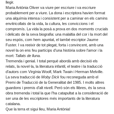
llegir.
Maria Antònia Oliver va viure per escriure i va escriure
probablement per a viure. La dona i escriptora havien format
una alquímia intensa i consistent per a caminar en els camins
envitricollats de la vida, la cultura, les conviccions i el
compromís. La vida la posà a prova en dos moments crucials
i delicats de la seva biografia: una malaltia del cor i la mort del
seu espòs, com hem apuntat, el també escriptor Jaume
Fuster. I va reeixir de tot plegat, forta i convincent, amb una
novel·la on ens feu partícips d’una història sobre l’amor i la
mort:
Tallats de lluna.
Tremenda i genial. I total perquè abordà amb decisió els
relats, la novel·la, la literatura infantil, el teatre i la traducció
d’autors com Virgínia Woolf, Mark Twain i Herman Melville.
La seva traducció de
Moby Dick
fou reconeguda amb el
Premi de Traducció de la Generalitat del 1985. I molts altres
guardons i premis d’alt nivell. Però són els llibres, és la seva
obra tremenda i total la que l’ha catapultat a la consideració de
ser una de les escriptores més importants de la literatura
catalana.
Que la terra et sigui lleu, Maria Antònia!