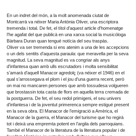
En un indret del món, a la molt anomenada ciutat de
Montcarrà va néixer Maria Antònia Oliver, una escriptora
tremenda i total. De fet, el títol d’aquest article d’homenatge
l’he agafat del que publicà en una xarxa social la musicòloga
Bàrbara Duran quan tengué notícia del seu traspàs.
Oliver va ser tremenda si ens atenim a una de les accepcions
o un dels sentits d’aquesta paraula: que meravella per la seva
magnitud. La seva magnitud es va congriar als anys
d’infantesa quan amb ulls escrutadors i molta sensibilitat
s’amarà d’aquell Manacor agredolç (va néixer el 1946) en el
qual s’arrossegava el plom i el jou d’una guerra recent, però
on mai no mancaren persones que amb tossudesa volgueren
que brostassin tota casta de flors en aquella terra cremada de
la postguerra. De fet, el seu redol primigeni, el seu univers
d’infantesa i de la joventut primerenca sempre estigué present
en la seva obra. El Manacor de l’emigració a Amèrica, el
Manacor de la guerra, el Manacor del turisme que ho regirà
tot i deixà una empremta potent en l’argila dels parroquians.
També el Manacor de la literatura de la literatura popular i de