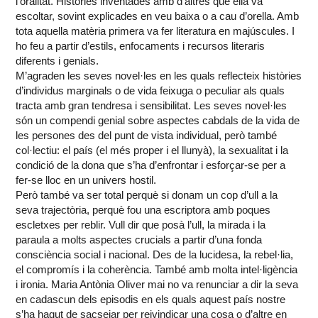
l’oralitat. Històries inventades amb d’altres que ella va
escoltar, sovint explicades en veu baixa o a cau d’orella. Amb
tota aquella matèria primera va fer literatura en majúscules. I
ho feu a partir d’estils, enfocaments i recursos literaris
diferents i genials.
M’agraden les seves novel·les en les quals reflecteix històries
d’individus marginals o de vida feixuga o peculiar als quals
tracta amb gran tendresa i sensibilitat. Les seves novel·les
són un compendi genial sobre aspectes cabdals de la vida de
les persones des del punt de vista individual, però també
col·lectiu: el país (el més proper i el llunyà), la sexualitat i la
condició de la dona que s’ha d’enfrontar i esforçar-se per a
fer-se lloc en un univers hostil.
Però també va ser total perquè si donam un cop d’ull a la
seva trajectòria, perquè fou una escriptora amb poques
escletxes per reblir. Vull dir que posà l’ull, la mirada i la
paraula a molts aspectes crucials a partir d’una fonda
consciència social i nacional. Des de la lucidesa, la rebel·lia,
el compromís i la coherència. També amb molta intel·ligència
i ironia. Maria Antònia Oliver mai no va renunciar a dir la seva
en cadascun dels episodis en els quals aquest país nostre
s’ha hagut de sacsejar per reivindicar una cosa o d’altre en