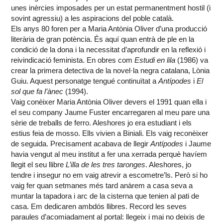
unes inèrcies imposades per un estat permanentment hostil (i
sovint agressiu) a les aspiracions del poble català.
Els anys 80 foren per a Maria Antònia Oliver d’una producció
literària de gran potència. És aquí quan entrà de ple en la
condició de la dona i la necessitat d’aprofundir en la reflexió i
reivindicació feminista. En obres com
Estudi en lila
(1986) va
crear la primera detectiva de la novel·la negra catalana, Lònia
Guiu. Aquest personatge tengué continuïtat a
Antípodes
i
El
sol que fa l’ànec
(1994).
Vaig conèixer Maria Antònia Oliver devers el 1991 quan ella i
el seu company Jaume Fuster encarregaren al meu pare una
sèrie de treballs de ferro. Aleshores jo era estudiant i els
estius feia de mosso. Ells vivien a Biniali. Els vaig reconèixer
de seguida. Precisament acabava de llegir
Antípodes
i Jaume
havia vengut al meu institut a fer una xerrada perquè havíem
llegit el seu llibre
L’illa de les tres taronges
. Aleshores, jo
tendre i insegur no em vaig atrevir a escometre’ls. Però si ho
vaig fer quan setmanes més tard anàrem a casa seva a
muntar la tapadora i arc de la cisterna que tenien al pati de
casa. Em dedicaren ambdós llibres. Record les seves
paraules d’acomiadament al portal: llegeix i mai no deixis de