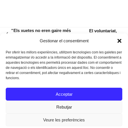
“Els xuetes no eren gaire més
El voluntariat,
previous
rics que la resta de població”
clau pel comerç
next
Gestionar el consentiment
post:
just
post:
Per oferir les millors experiències, utilitzem tecnologies com les galetes per
emmagatzemar i/o accedir a la informació del dispositiu. El consentiment a
aquestes tecnologies ens permetrà processar dades com el comportament
de navegació o els identificadors únics en aquest lloc. No consentir o
retirar el consentiment, pot afectar negativament a certes característiques i
funcions.
Instagram
Facebook
Twitter
Acceptar
Texts Legals
Rebutjar
Veure les preferències
Dissenyat a
Ideograma