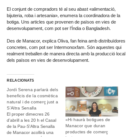
El conjunt de compradors té al seu abast «alimentació,
bijuteria, roba i artesania», enumera la coordinadora de la
botiga. Uns articles que provenen de països en vies de
desenvolupament, com pot ser l’Índia o Bangladesh.
Des de Manacor, explica Oliva, fan feina amb distribuïdores
concretes, com pot ser Intermonoxfam. Són aquestes qui
realment treballen de manera directa amb la producció local
dels països en vies de desenvolupament.
RELACIONATS
Jordi Serena parlarà dels
beneficis de la cosmètica
natural i de comerç just a
S’Altra Senalla
El proper dimecres 26
«Hi haurà botigues de
d’abrill a les 20 h el Casal
Manacor que duran
de la Pau-S'Altra Senalla
productes de comerç
de Manacor acollirà una