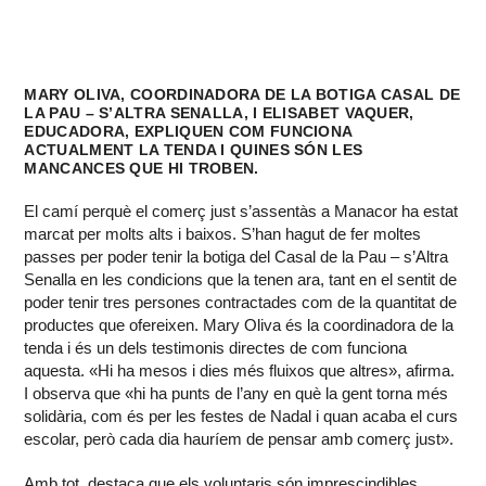
MARY OLIVA, COORDINADORA DE LA BOTIGA CASAL DE
LA PAU – S’ALTRA SENALLA, I ELISABET VAQUER,
EDUCADORA, EXPLIQUEN COM FUNCIONA
ACTUALMENT LA TENDA I QUINES SÓN LES
MANCANCES QUE HI TROBEN.
El camí perquè el comerç just s’assentàs a Manacor ha estat
marcat per molts alts i baixos. S’han hagut de fer moltes
passes per poder tenir la botiga del Casal de la Pau – s’Altra
Senalla en les condicions que la tenen ara, tant en el sentit de
poder tenir tres persones contractades com de la quantitat de
productes que ofereixen. Mary Oliva és la coordinadora de la
tenda i és un dels testimonis directes de com funciona
aquesta. «Hi ha mesos i dies més fluixos que altres», afirma.
I observa que «hi ha punts de l’any en què la gent torna més
solidària, com és per les festes de Nadal i quan acaba el curs
escolar, però cada dia hauríem de pensar amb comerç just».
Amb tot, destaca que els voluntaris són imprescindibles