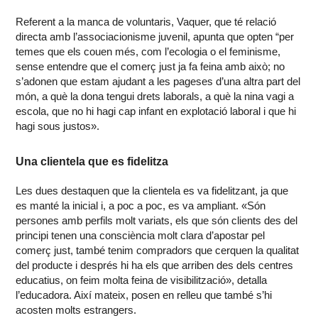
Referent a la manca de voluntaris, Vaquer, que té relació
directa amb l’associacionisme juvenil, apunta que opten “per
temes que els couen més, com l’ecologia o el feminisme,
sense entendre que el comerç just ja fa feina amb això; no
s’adonen que estam ajudant a les pageses d’una altra part del
món, a què la dona tengui drets laborals, a què la nina vagi a
escola, que no hi hagi cap infant en explotació laboral i que hi
hagi sous justos».
Una clientela que es fidelitza
Les dues destaquen que la clientela es va fidelitzant, ja que
es manté la inicial i, a poc a poc, es va ampliant. «Són
persones amb perfils molt variats, els que són clients des del
principi tenen una consciència molt clara d’apostar pel
comerç just, també tenim compradors que cerquen la qualitat
del producte i després hi ha els que arriben des dels centres
educatius, on feim molta feina de visibilització», detalla
l’educadora. Així mateix, posen en relleu que també s’hi
acosten molts estrangers.