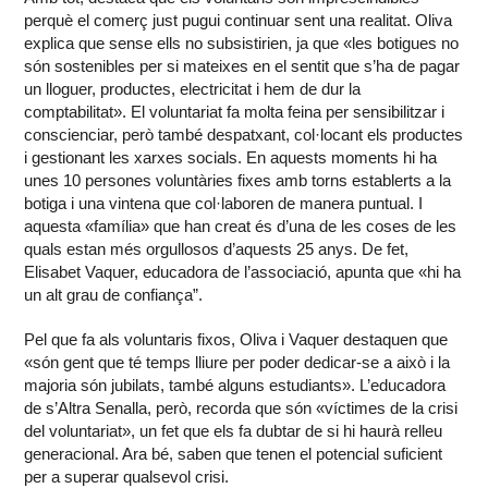
perquè el comerç just pugui continuar sent una realitat. Oliva
explica que sense ells no subsistirien, ja que «les botigues no
són sostenibles per si mateixes en el sentit que s’ha de pagar
un lloguer, productes, electricitat i hem de dur la
comptabilitat». El voluntariat fa molta feina per sensibilitzar i
conscienciar, però també despatxant, col·locant els productes
i gestionant les xarxes socials. En aquests moments hi ha
unes 10 persones voluntàries fixes amb torns establerts a la
botiga i una vintena que col·laboren de manera puntual. I
aquesta «família» que han creat és d’una de les coses de les
quals estan més orgullosos d’aquests 25 anys. De fet,
Elisabet Vaquer, educadora de l’associació, apunta que «hi ha
un alt grau de confiança”.
Pel que fa als voluntaris fixos, Oliva i Vaquer destaquen que
«són gent que té temps lliure per poder dedicar-se a això i la
majoria són jubilats, també alguns estudiants». L’educadora
de s’Altra Senalla, però, recorda que són «víctimes de la crisi
del voluntariat», un fet que els fa dubtar de si hi haurà relleu
generacional. Ara bé, saben que tenen el potencial suficient
per a superar qualsevol crisi.