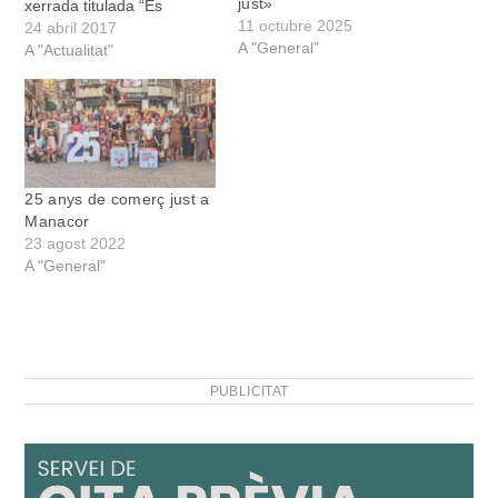
just»
xerrada titulada “És
11 octubre 2025
realment important que
24 abril 2017
A "General"
em preocupi pels
A "Actualitat"
productes cosmètics?”
Durant la trobada es
reflexionarà sobre
l'omnipresència de la
cosmètica a la nostra vida
diària. “Si ens aturam a
25 anys de comerç just a
pensar-hi,…
Manacor
23 agost 2022
A "General"
PUBLICITAT