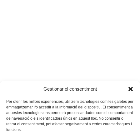
T’enyorarem, tremenda!
Orellanes de la
Gestionar el consentiment
previous
next
Exaltació de Maria Antònia Oliver
padrina Parra
post:
post:
Per oferir les millors experiències, utilitzem tecnologies com les galetes per
emmagatzemar i/o accedir a la informació del dispositiu. El consentiment a
aquestes tecnologies ens permetrà processar dades com el comportament
de navegació o els identificadors únics en aquest lloc. No consentir o
retirar el consentiment, pot afectar negativament a certes característiques i
funcions.