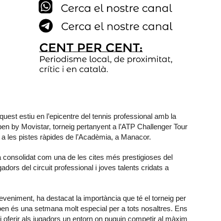
est estiu en l’epicentre del tennis professional amb la
pen by Movistar, torneig pertanyent a l’ATP Challenger Tour
 a les pistes ràpides de l’Acadèmia, a Manacor.
ha consolidat com una de les cites més prestigioses del
adors del circuit professional i joves talents cridats a
eveniment, ha destacat la importància que té el torneig per
pen és una setmana molt especial per a tots nosaltres. Ens
i oferir als jugadors un entorn on puguin competir al màxim