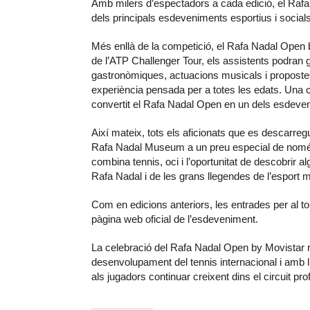
Amb milers d’espectadors a cada edició, el Raf
dels principals esdeveniments esportius i socials 
Més enllà de la competició, el Rafa Nadal Open b
de l’ATP Challenger Tour, els assistents podran 
gastronòmiques, actuacions musicals i propostes d
experiència pensada per a totes les edats. Una 
convertit el Rafa Nadal Open en un dels esdeven
Així mateix, tots els aficionats que es descarreg
Rafa Nadal Museum a un preu especial de només 
combina tennis, oci i l’oportunitat de descobri
Rafa Nadal i de les grans llegendes de l’esport m
Com en edicions anteriors, les entrades per al to
pàgina web oficial de l’esdeveniment.
La celebració del Rafa Nadal Open by Movistar
desenvolupament del tennis internacional i amb 
als jugadors continuar creixent dins el circuit pro