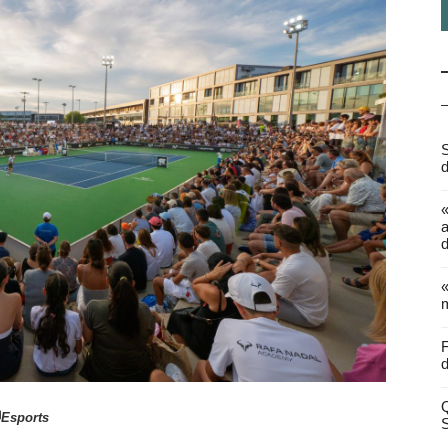
S
d
a
d
«
m
F
d
Q
Esports