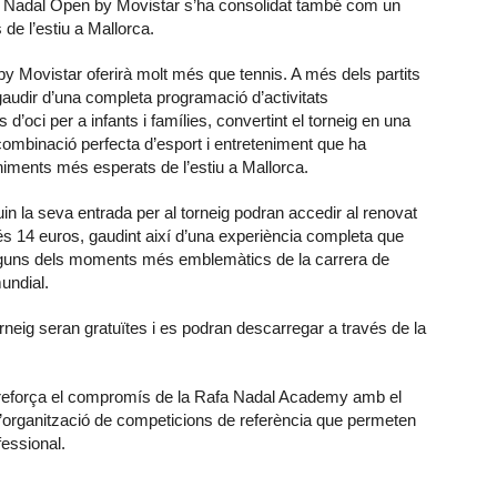
a Nadal Open by Movistar s’ha consolidat també com un
de l’estiu a Mallorca.
y Movistar oferirà molt més que tennis. A més dels partits
gaudir d’una completa programació d’activitats
’oci per a infants i famílies, convertint el torneig en una
combinació perfecta d’esport i entreteniment que ha
iments més esperats de l’estiu a Mallorca.
uin la seva entrada per al torneig podran accedir al renovat
14 euros, gaudint així d’una experiència completa que
r alguns dels moments més emblemàtics de la carrera de
undial.
rneig seran gratuïtes i es podran descarregar a través de la
 reforça el compromís de la Rafa Nadal Academy amb el
l’organització de competicions de referència que permeten
fessional.