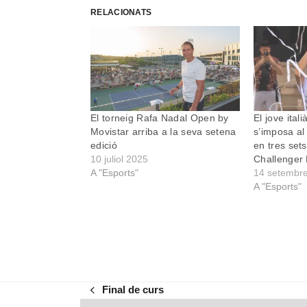
RELACIONATS
El torneig Rafa Nadal Open by
El jove ital
Movistar arriba a la seva setena
s’imposa al
edició
en tres sets
10 juliol 2025
Challenger
A "Esports"
14 setembr
A "Esports"
Final de curs
previous