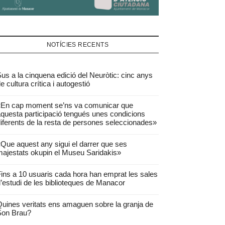
NOTÍCIES RECENTS
us a la cinquena edició del Neuròtic: cinc anys
e cultura crítica i autogestió
«En cap moment se’ns va comunicar que
questa participació tengués unes condicions
iferents de la resta de persones seleccionades»
Que aquest any sigui el darrer que ses
ajestats okupin el Museu Saridakis»
ins a 10 usuaris cada hora han emprat les sales
’estudi de les biblioteques de Manacor
uines veritats ens amaguen sobre la granja de
Son Brau?