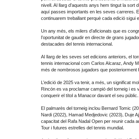
nivell. Al llarg d’aquests anys hem tingut la sort
aquí passes importants en les seves carreres. Est
continuarem treballant perquè cada edició sigui en
Un any més, els milers d’aficionats que es cong
l’oportunitat de gaudir en directe de grans jugad
destacades del tennis internacional.
Al llarg de les seves set edicions anteriors, el 
tennis internacional com Carlos Alcaraz, Andy M
més de nombrosos jugadors que posteriorment han
L’edició de 2025 va tenir, a més, un significat m
Rincón es va proclamar campió del torneig i es v
conquerir el títol a Manacor davant el seu públic.
El palmarès del torneig inclou Bernard Tomic (2
Nardi (2022), Hamad Medjedovic (2023), Duje Ajdu
capacitat del Rafa Nadal Open per reunir cada 
Tour i futures estrelles del tennis mundial.