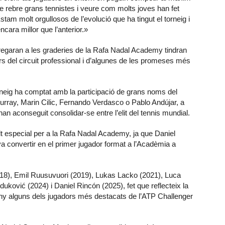
 de rebre grans tennistes i veure com molts joves han fet
am molt orgullosos de l’evolució que ha tingut el torneig i
cara millor que l’anterior.»
regaran a les graderies de la Rafa Nadal Academy tindran
ors del circuit professional i d’algunes de les promeses més
torneig ha comptat amb la participació de grans noms del
urray, Marin Cilic, Fernando Verdasco o Pablo Andújar, a
 aconseguit consolidar-se entre l’elit del tennis mundial.
olt especial per a la Rafa Nadal Academy, ja que Daniel
a convertir en el primer jugador format a l’Acadèmia a
018), Emil Ruusuvuori (2019), Lukas Lacko (2021), Luca
ković (2024) i Daniel Rincón (2025), fet que reflecteix la
any alguns dels jugadors més destacats de l’ATP Challenger