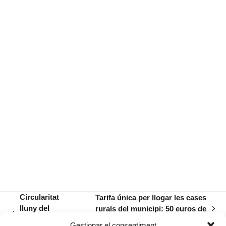
Circularitat
Tarifa única per llogar les cases
lluny del
rurals del municipi: 50 euros de
next
previous
quilòmetre
taxa fixa i 100 de dipòsit
post:
Gestionar el consentiment