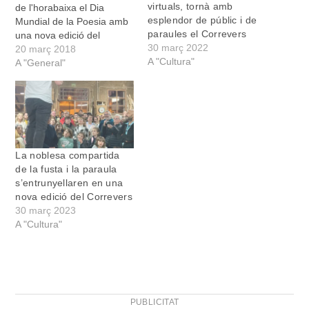
virtuals, tornà amb
de l'horabaixa el Dia
esplendor de públic i de
Mundial de la Poesia amb
paraules el Correvers
una nova edició del
30 març 2022
Correvers. La iniciativa,
20 març 2018
A "Cultura"
que ja fa anys que dura,
A "General"
tria sempre indrets atípics
per a la germana pobra de
la literatura. Bars,
botigues, molins, cases
particulars... Enguany el…
La noblesa compartida
de la fusta i la paraula
s’entrunyellaren en una
nova edició del Correvers
30 març 2023
A "Cultura"
PUBLICITAT