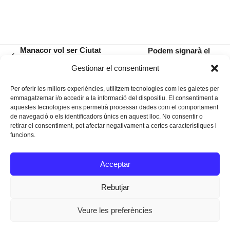
Manacor vol ser Ciutat
Podem signarà el
previous
Amiga de la Infància
comprimís pel tren de
next
Gestionar el consentiment
post:
Llevant
post:
Per oferir les millors experiències, utilitzem tecnologies com les galetes per
emmagatzemar i/o accedir a la informació del dispositiu. El consentiment a
aquestes tecnologies ens permetrà processar dades com el comportament
de navegació o els identificadors únics en aquest lloc. No consentir o
retirar el consentiment, pot afectar negativament a certes característiques i
funcions.
Instagram
Facebook
Twitter
Acceptar
Texts Legals
Rebutjar
Veure les preferències
Dissenyat a
Ideograma