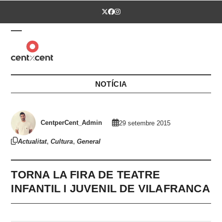
Skip
Twitter
Facebook
Instagram
to
content
Open
Close
mobile
mobile
menu
menu
NOTÍCIA
CentperCent_Admin
29 setembre 2015
,
,
Actualitat
Cultura
General
TORNA LA FIRA DE TEATRE
INFANTIL I JUVENIL DE VILAFRANCA