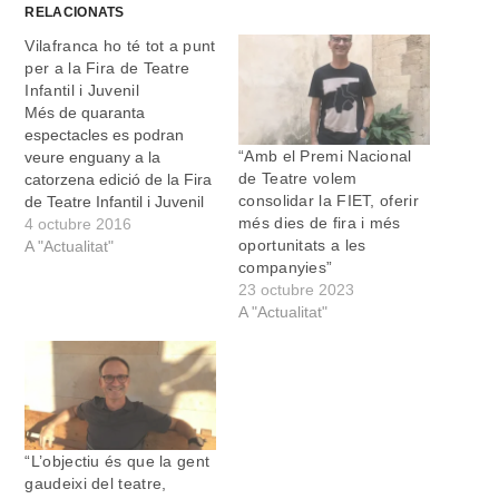
RELACIONATS
Vilafranca ho té tot a punt
per a la Fira de Teatre
Infantil i Juvenil
Més de quaranta
espectacles es podran
“Amb el Premi Nacional
veure enguany a la
de Teatre volem
catorzena edició de la Fira
consolidar la FIET, oferir
de Teatre Infantil i Juvenil
més dies de fira i més
de les Illes Balears (FIET),
4 octubre 2016
oportunitats a les
que se celebrarà a
A "Actualitat"
companyies”
Vilafranca del 13 al 16
23 octubre 2023
d’octubre, i que omplirà de
A "Actualitat"
teatre, música, dansa i
festa tots els racons de la
Vila.…
“L’objectiu és que la gent
gaudeixi del teatre,