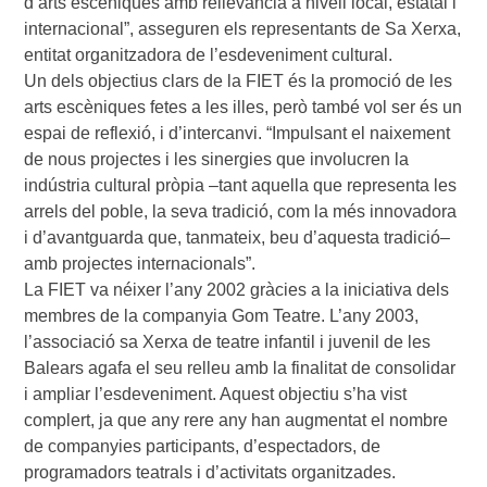
d’arts escèniques amb rellevància a nivell local, estatal i
internacional”, asseguren els representants de Sa Xerxa,
entitat organitzadora de l’esdeveniment cultural.
Un dels objectius clars de la FIET és la promoció de les
arts escèniques fetes a les illes, però també vol ser és un
espai de reflexió, i d’intercanvi. “Impulsant el naixement
de nous projectes i les sinergies que involucren la
indústria cultural pròpia –tant aquella que representa les
arrels del poble, la seva tradició, com la més innovadora
i d’avantguarda que, tanmateix, beu d’aquesta tradició–
amb projectes internacionals”.
La FIET va néixer l’any 2002 gràcies a la iniciativa dels
membres de la companyia Gom Teatre. L’any 2003,
l’associació sa Xerxa de teatre infantil i juvenil de les
Balears agafa el seu relleu amb la finalitat de consolidar
i ampliar l’esdeveniment. Aquest objectiu s’ha vist
complert, ja que any rere any han augmentat el nombre
de companyies participants, d’espectadors, de
programadors teatrals i d’activitats organitzades.