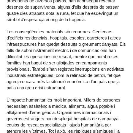
procedents de diversos països, han aconseguit rescatar
desenes de supervivents, alguns d’ells després de passar
quatre dies atrapats sota la runa, fet que ha esdevingut un
símbol d’esperança enmig de la tragèdia.
Les conseqüències materials són enormes. Centenars
d’edificis residencials, hospitals, escoles, carreteres i altres
infraestructures han quedat destruïts o greument danyats. Els
talls de subministrament elèctric i de comunicacions han
dificultat les operacions de rescat, mentre que nombroses
famílies han hagut de ser allotjades en campaments
provisionals. També s’han registrat interrupcions en activitats
industrials estratègiques, com la refinació de petroli, fet que
agreuja encara més la situació econòmica d’un país que ja
patia una greu crisi estructural.
L’impacte humanitari és molt important. Milers de persones
necessiten assistència mèdica, aliments, aigua potable i
allotjament d’emergència. Organismes internacionals i
governs estrangers han desplegat hospitals de campanya,
equips de rescat especialitzats i ajuda humanitària per
atendre les víctimes. Tot i això, les rèpliques sísmiques i la