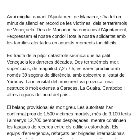
Avui migdia davant l’Ajuntament de Manacor, s’ha fet un
minut de silenci en record de les víctimes dels terratrèmols
de Veneçuela. Des de Manacor, ha comunicat l’Ajuntament,
«expressam el nostre condol i tota la nostra solidaritat amb
les famílies afectades en aquests moments tan difícils.
Es tracta de la pitjor catàstrofe sísmica que ha patit
Veneçuela les darreres dècades. Dos terratrèmols molt
superficials, de magnitud 7,2 i 7,5, es varen produir amb
només 39 segons de diferència, amb epicentre a l’estat de
Yaracuy. La intensitat del moviment va provocar una
destrucció molt extensa a Caracas, La Guaira, Carabobo i
altres regions del nord del país.
El balanç provisional és molt greu. Les autoritats han
confirmat prop de 1.500 víctimes mortals, més de 3.100 ferits
i almenys 12.700 persones desplaçades, mentre continuen
les tasques de recerca entre els edificis esfondrats. Els
equips d’emergència, reforçats per brigades internacionals