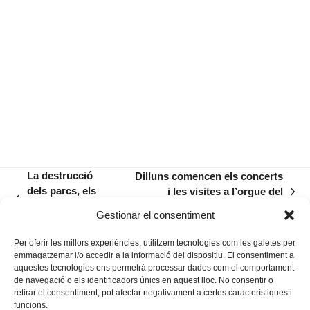
La destrucció
Dilluns comencen els concerts
dels parcs, els
i les visites a l’orgue del
next
previous
jardins i les
Convent de Sant Vicenç Ferrer
post:
Gestionar el consentiment
post:
‘alameres’
Per oferir les millors experiències, utilitzem tecnologies com les galetes per
emmagatzemar i/o accedir a la informació del dispositiu. El consentiment a
aquestes tecnologies ens permetrà processar dades com el comportament
de navegació o els identificadors únics en aquest lloc. No consentir o
retirar el consentiment, pot afectar negativament a certes característiques i
funcions.