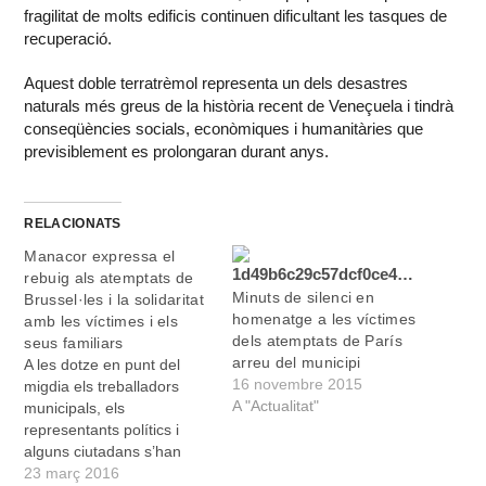
fragilitat de molts edificis continuen dificultant les tasques de
recuperació.
Aquest doble terratrèmol representa un dels desastres
naturals més greus de la història recent de Veneçuela i tindrà
conseqüències socials, econòmiques i humanitàries que
previsiblement es prolongaran durant anys.
RELACIONATS
Manacor expressa el
rebuig als atemptats de
Minuts de silenci en
Brussel·les i la solidaritat
homenatge a les víctimes
amb les víctimes i els
dels atemptats de París
seus familiars
arreu del municipi
A les dotze en punt del
16 novembre 2015
migdia els treballadors
A "Actualitat"
municipals, els
representants polítics i
alguns ciutadans s’han
concentrat davant l’accés
23 març 2016