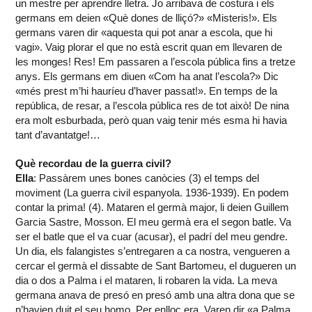
un mestre per aprendre lletra. Jo arribava de costura i els
germans em deien «Què dones de lliçó?» «Misteris!». Els
germans varen dir «aquesta qui pot anar a escola, que hi
vagi». Vaig plorar el que no està escrit quan em llevaren de
les monges! Res! Em passaren a l’escola pública fins a tretze
anys. Els germans em diuen «Com ha anat l’escola?» Dic
«més prest m’hi hauríeu d’haver passat!». En temps de la
república, de resar, a l’escola pública res de tot això! De nina
era molt esburbada, però quan vaig tenir més esma hi havia
tant d’avantatge!…
Què recordau de la guerra civil?
Ella
: Passàrem unes bones canòcies (3) el temps del
moviment (La guerra civil espanyola. 1936-1939). En podem
contar la prima! (4). Mataren el germà major, li deien Guillem
Garcia Sastre, Mosson. El meu germà era el segon batle. Va
ser el batle que el va cuar (acusar), el padrí del meu gendre.
Un dia, els falangistes s’entregaren a ca nostra, vengueren a
cercar el germà el dissabte de Sant Bartomeu, el dugueren un
dia o dos a Palma i el mataren, li robaren la vida. La meva
germana anava de presó en presó amb una altra dona que se
n’havien duit el seu homo. Per enlloc era. Varen dir «a Palma