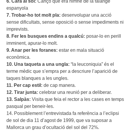
6. Cara al sol:
 Cançó que era himne de la falange 
7. Trobar-ho tot molt pla:
 desenvolupar una acció 
sense dificultats, sense oposició o sense impediments ni 
8. Fer les busques endins a qualcú:
 posar-lo en perill 
9. Anar per les foranes:
 estar en mala situació 
10. Una taqueta a una ungla:
 “la leuconiquia” és el 
terme mèdic que s’empra per a descriure l’aparició de 
11. Per cap estil:
12. Tirar junta:
13. Salpàs:
 Visita que feia el rector a les cases en temps 
pasqual per beneir-les.

14. Possiblement l’entrevistada fa referència a l’eclipsi 
de sol de dia 11 d’agost de 1999, que va suposar a 