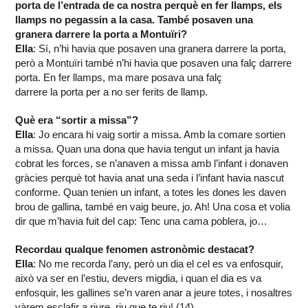
porta de l’entrada de ca nostra perquè en fer llamps, els
llamps no pegassin a la casa. També posaven una
granera darrere la porta a Montuïri?
Ella
: Sí, n’hi havia que posaven una granera darrere la porta,
però a Montuïri també n’hi havia que posaven una falç darrere
porta. En fer llamps, ma mare posava una falç
darrere la porta per a no ser ferits de llamp.
Què era “sortir a missa”?
Ella
: Jo encara hi vaig sortir a missa. Amb la comare sortien
a missa. Quan una dona que havia tengut un infant ja havia
cobrat les forces, se n’anaven a missa amb l’infant i donaven
gràcies perquè tot havia anat una seda i l’infant havia nascut
conforme. Quan tenien un infant, a totes les dones les daven
brou de gallina, també en vaig beure, jo. Ah! Una cosa et volia
dir que m’havia fuit del cap: Tenc una cama poblera, jo…
Recordau qualque fenomen astronòmic destacat?
Ella
: No me recorda l’any, però un dia el cel es va enfosquir,
això va ser en l’estiu, devers migdia, i quan el dia es va
enfosquir, les gallines se’n varen anar a jeure totes, i nosaltres
vàrem esclafir a riure, riu que te riu! (14)