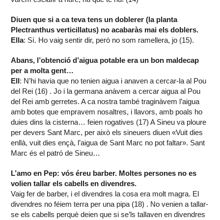
Diuen que si a ca teva tens un doblerer (la planta
Plectranthus verticillatus) no acabaràs mai els doblers.
Ella
: Sí. Ho vaig sentir dir, però no som ramellera, jo (15).
Abans, l’obtenció d’aigua potable era un bon maldecap
per a molta gent…
Ell
: N’hi havia que no tenien aigua i anaven a cercar-la al Pou
del Rei (16) . Jo i la germana anàvem a cercar aigua al Pou
del Rei amb gerretes. A ca nostra també traginàvem l’aigua
amb botes que empravem nosaltres, i llavors, amb poals ho
duies dins la cisterna… feien rogatives (17) A Sineu va ploure
per devers Sant Marc, per això els sineuers diuen «Vuit dies
enllà, vuit dies ençà, l’aigua de Sant Marc no pot faltar». Sant
Marc és el patró de Sineu…
L’amo en Pep: vós éreu barber. Moltes persones no es
volien tallar els cabells en divendres.
Vaig fer de barber, i el divendres la cosa era molt magra. El
divendres no féiem terra per una pipa (18) . No venien a tallar-
se els cabells perquè deien que si se’ls tallaven en divendres