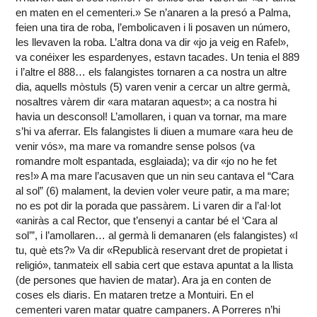
en maten en el cementeri.» Se n’anaren a la presó a Palma,
feien una tira de roba, l’embolicaven i li posaven un número,
les llevaven la roba. L’altra dona va dir «jo ja veig en Rafel»,
va conéixer les espardenyes, estavn tacades. Un tenia el 889
i l’altre el 888… els falangistes tornaren a ca nostra un altre
dia, aquells mòstuls (5) varen venir a cercar un altre germà,
nosaltres vàrem dir «ara mataran aquest»; a ca nostra hi
havia un desconsol! L’amollaren, i quan va tornar, ma mare
s’hi va aferrar. Els falangistes li diuen a mumare «ara heu de
venir vós», ma mare va romandre sense polsos (va
romandre molt espantada, esglaiada); va dir «jo no he fet
res!» A ma mare l’acusaven que un nin seu cantava el “Cara
al sol” (6) malament, la devien voler veure patir, a ma mare;
no es pot dir la porada que passàrem. Li varen dir a l’al·lot
«aniràs a cal Rector, que t’ensenyi a cantar bé el ‘Cara al
sol’”, i l’amollaren… al germà li demanaren (els falangistes) «I
tu, què ets?» Va dir «Republicà reservant dret de propietat i
religió», tanmateix ell sabia cert que estava apuntat a la llista
(de persones que havien de matar). Ara ja en conten de
coses els diaris. En mataren tretze a Montuiri. En el
cementeri varen matar quatre campaners. A Porreres n’hi