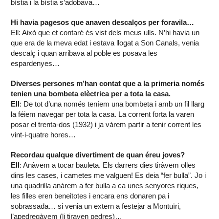
bístia i la bístia s’adobava…
Hi havia pagesos que anaven descalços per foravila…
Ell: Això que et contaré és vist dels meus ulls. N’hi havia un
que era de la meva edat i estava llogat a Son Canals, venia
descalç i quan arribava al poble es posava les
espardenyes…
Diverses persones m’han contat que a la primeria només
tenien una bombeta elèctrica per a tota la casa.
Ell
: De tot d’una només teníem una bombeta i amb un fil llarg
la féiem navegar per tota la casa. La corrent forta la varen
posar el trenta-dos (1932) i ja vàrem partir a tenir corrent les
vint-i-quatre hores…
Recordau qualque divertiment de quan éreu joves?
Ell
: Anàvem a tocar bauleta. Els darrers dies tiràvem olles
dins les cases, i cametes me valguen! Es deia “fer bulla”. Jo i
una quadrilla anàrem a fer bulla a ca unes senyores riques,
les filles eren beneitotes i encara ens donaren pa i
sobrassada… si venia un extern a festejar a Montuïri,
l’apedregàvem (li tiraven pedres)…