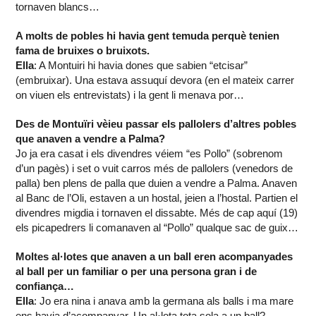
tornaven blancs…
A molts de pobles hi havia gent temuda perquè tenien
fama de bruixes o bruixots.
Ella
: A Montuiri hi havia dones que sabien “etcisar”
(embruixar). Una estava assuquí devora (en el mateix carrer
on viuen els entrevistats) i la gent li menava por…
Des de Montuïri vèieu passar els pallolers d’altres pobles
que anaven a vendre a Palma?
Jo ja era casat i els divendres véiem “es Pollo” (sobrenom
d’un pagès) i set o vuit carros més de pallolers (venedors de
palla) ben plens de palla que duien a vendre a Palma. Anaven
al Banc de l’Oli, estaven a un hostal, jeien a l’hostal. Partien el
divendres migdia i tornaven el dissabte. Més de cap aquí (19)
els picapedrers li comanaven al “Pollo” qualque sac de guix…
Moltes al·lotes que anaven a un ball eren acompanyades
al ball per un familiar o per una persona gran i de
confiança…
Ella
: Jo era nina i anava amb la germana als balls i ma mare
ens havia d’acompanyar. Un al·lota tota sola a un ball?