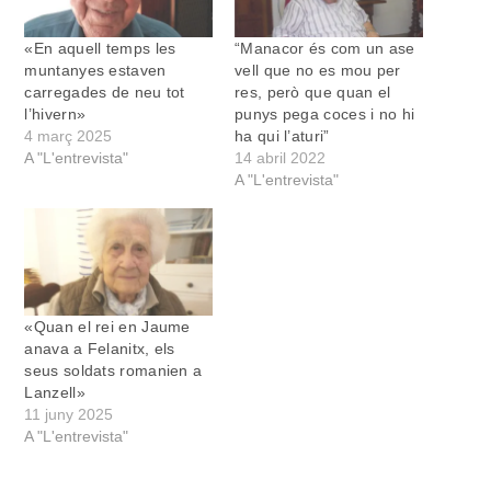
«En aquell temps les
“Manacor és com un ase
muntanyes estaven
vell que no es mou per
carregades de neu tot
res, però que quan el
l’hivern»
punys pega coces i no hi
4 març 2025
ha qui l’aturi”
A "L'entrevista"
14 abril 2022
A "L'entrevista"
«Quan el rei en Jaume
anava a Felanitx, els
seus soldats romanien a
Lanzell»
11 juny 2025
A "L'entrevista"