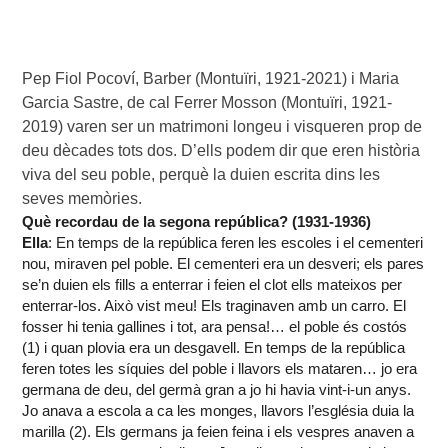
Pep Fiol Pocoví, Barber (Montuïri, 1921-2021) i Maria 
Garcia Sastre, de cal Ferrer Mosson (Montuïri, 1921-
2019) varen ser un matrimoni longeu i visqueren prop de 
deu dècades tots dos. D’ells podem dir que eren història 
viva del seu poble, perquè la duien escrita dins les 
seves memòries.
Què recordau de la segona república? (1931-1936)
Ella
: En temps de la república feren les escoles i el cementeri
nou, miraven pel poble. El cementeri era un desveri; els pares
se’n duien els fills a enterrar i feien el clot ells mateixos per
enterrar-los. Això vist meu! Els traginaven amb un carro. El
fosser hi tenia gallines i tot, ara pensa!… el poble és costós
(1) i quan plovia era un desgavell. En temps de la república
feren totes les síquies del poble i llavors els mataren… jo era
germana de deu, del germà gran a jo hi havia vint-i-un anys.
Jo anava a escola a ca les monges, llavors l’església duia la
marilla (2). Els germans ja feien feina i els vespres anaven a