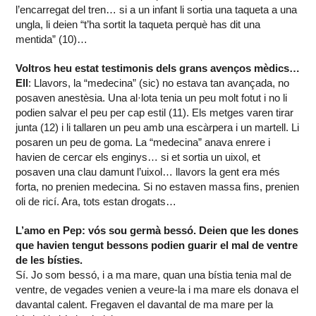
l’encarregat del tren… si a un infant li sortia una taqueta a una
ungla, li deien “t’ha sortit la taqueta perquè has dit una
mentida” (10)…
Voltros heu estat testimonis dels grans avenços mèdics…
Ell
: Llavors, la “medecina” (sic) no estava tan avançada, no
posaven anestèsia. Una al·lota tenia un peu molt fotut i no li
podien salvar el peu per cap estil (11). Els metges varen tirar
junta (12) i li tallaren un peu amb una escàrpera i un martell. Li
posaren un peu de goma. La “medecina” anava enrere i
havien de cercar els enginys… si et sortia un uixol, et
posaven una clau damunt l’uixol… llavors la gent era més
forta, no prenien medecina. Si no estaven massa fins, prenien
oli de ricí. Ara, tots estan drogats…
L’amo en Pep: vós sou germà bessó. Deien que les dones
que havien tengut bessons podien guarir el mal de ventre
de les bísties.
Sí. Jo som bessó, i a ma mare, quan una bístia tenia mal de
ventre, de vegades venien a veure-la i ma mare els donava el
davantal calent. Fregaven el davantal de ma mare per la