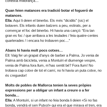
coneixia millorança…
Quan feien matances era tradició botar el fogueró de
matances.
Ella
: Aquí li deien el binerbo. Els més “dicidits” (sic) el
botaven. Els infants duien batzers a peu, estirats, per a
començar el foc del binerbo. Hi havia una cançó: “Era tan
gran es foc / que arribava a les teulades / feia quatre-centes
quarterades / i encara ho trobaven poc…”
Abans hi havia molt pocs cotxes…
Ell: Vaig fer un grapat d’anys de barber a Palma. Jo venia de
Palma amb bicicleta, venia a Montuïri el diumenge vespre,
venia de Palma fora llum, m’has sentit bé? Fora llum! No
trobava cap cotxe de tot el camí, no hi havia un puta cotxe, no
és creguedor!
Molts de pobles de Mallorca tenien la seves pròpies
expressions per a obligar un infant a creure o a fer
bonda…
Ella
: A Montuïri, si un infant no feia bonda li deien «Si no fas
bonda, vendrà el sen Putxo!» qui era el que mirava el tren, era