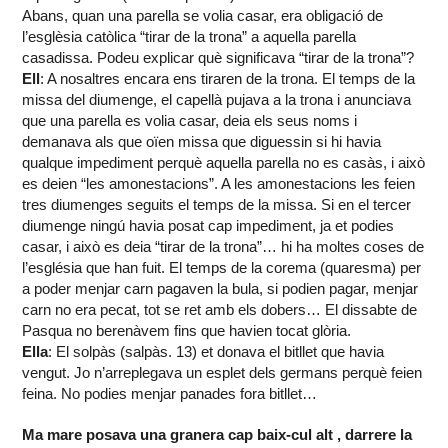
Abans, quan una parella se volia casar, era obligació de
l’esglèsia catòlica “tirar de la trona” a aquella parella
casadissa. Podeu explicar què significava “tirar de la trona”?
Ell
: A nosaltres encara ens tiraren de la trona. El temps de la
missa del diumenge, el capellà pujava a la trona i anunciava
que una parella es volia casar, deia els seus noms i
demanava als que oïen missa que diguessin si hi havia
qualque impediment perquè aquella parella no es casàs, i això
es deien “les amonestacions”. A les amonestacions les feien
tres diumenges seguits el temps de la missa. Si en el tercer
diumenge ningú havia posat cap impediment, ja et podies
casar, i això es deia “tirar de la trona”… hi ha moltes coses de
l’església que han fuit. El temps de la corema (quaresma) per
a poder menjar carn pagaven la bula, si podien pagar, menjar
carn no era pecat, tot se ret amb els dobers… El dissabte de
Pasqua no berenàvem fins que havien tocat glòria.
Ella
: El solpàs (salpàs. 13) et donava el bitllet que havia
vengut. Jo n’arreplegava un esplet dels germans perquè feien
feina. No podies menjar panades fora bitllet…
Ma mare posava una granera cap baix-cul alt , darrere la