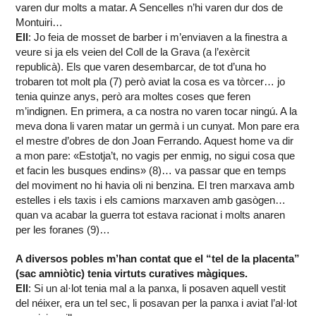
varen dur molts a matar. A Sencelles n’hi varen dur dos de
Montuiri…
Ell
: Jo feia de mosset de barber i m’enviaven a la finestra a
veure si ja els veien del Coll de la Grava (a l’exèrcit
republicà). Els que varen desembarcar, de tot d’una ho
trobaren tot molt pla (7) però aviat la cosa es va tòrcer… jo
tenia quinze anys, però ara moltes coses que feren
m’indignen. En primera, a ca nostra no varen tocar ningú. A la
meva dona li varen matar un germà i un cunyat. Mon pare era
el mestre d’obres de don Joan Ferrando. Aquest home va dir
a mon pare: «Estotja’t, no vagis per enmig, no sigui cosa que
et facin les busques endins» (8)… va passar que en temps
del moviment no hi havia oli ni benzina. El tren marxava amb
estelles i els taxis i els camions marxaven amb gasògen…
quan va acabar la guerra tot estava racionat i molts anaren
per les foranes (9)…
A diversos pobles m’han contat que el “tel de la placenta”
(sac amniòtic) tenia virtuts curatives màgiques.
Ell
: Si un al·lot tenia mal a la panxa, li posaven aquell vestit
del néixer, era un tel sec, li posavan per la panxa i aviat l’al·lot